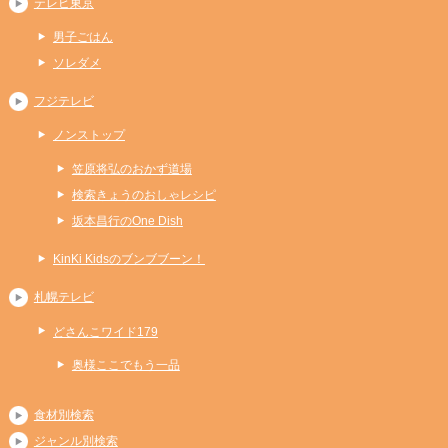
テレビ東京
男子ごはん
ソレダメ
フジテレビ
ノンストップ
笠原将弘のおかず道場
検索きょうのおしゃレシピ
坂本昌行のOne Dish
KinKi Kidsのブンブブーン！
札幌テレビ
どさんこワイド179
奥様ここでもう一品
食材別検索
ジャンル別検索