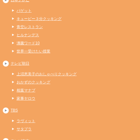
日本テレビ
バゲット
キューピー３分クッキング
青空レストラン
ヒルナンデス
沸騰ワード10
世界一受けたい授業
テレビ朝日
上沼恵美子のおしゃべりクッキング
おかずのクッキング
相葉マナブ
家事ヤロウ
TBS
ラヴィット
サタプラ