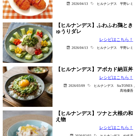
2026/04/13
ヒルナンデス
平野レミ
【ヒルナンデス】ふわふわ鶏とき
ゅうりダレ
レシピはこちら！
2026/04/13
ヒルナンデス
平野レミ
【ヒルナンデス】アボカド納豆丼
レシピはこちら！
2026/03/09
ヒルナンデス
SixTONES
,
髙地優吾
【ヒルナンデス】ツナと大根の和
え物
レシピはこちら！
2026/02/02
ヒルナンデス
やす子