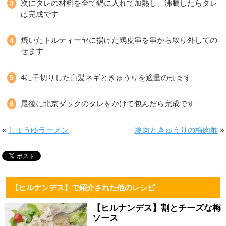
次にタレの材料を全て鍋に入れて加熱し、沸騰したらタレ
は完成です
焼いたトルティーヤに揚げた鶏皮串を串から取り外しての
せます
4に千切りした白髪ネギときゅうりを適量のせます
最後に北京ダックのタレをかけて包んだら完成です
«
しょうゆラーメン
豚肉ときゅうりの梅肉酢
»
【ヒルナンデス】で紹介された他のレシピ
【ヒルナンデス】割とチーズな梅
ソース