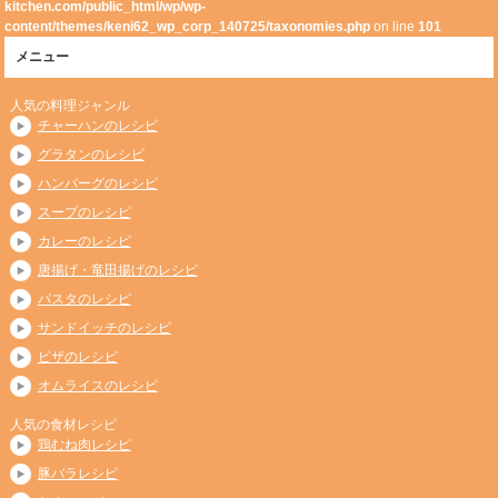
kitchen.com/public_html/wp/wp-
content/themes/keni62_wp_corp_140725/taxonomies.php
on line
101
メニュー
人気の料理ジャンル
チャーハンのレシピ
グラタンのレシピ
ハンバーグのレシピ
スープのレシピ
カレーのレシピ
唐揚げ・竜田揚げのレシピ
パスタのレシピ
サンドイッチのレシピ
ピザのレシピ
オムライスのレシピ
人気の食材レシピ
鶏むね肉レシピ
豚バラレシピ