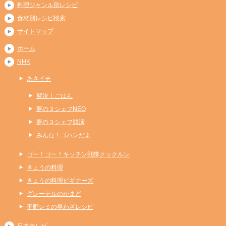
料理ジャンル別レシピ
食材別レシピ検索
サイトマップ
ホーム
NHK
あさイチ
解決！ごはん
夢の３シェフNEO
夢の３シェフ競演
みんな！ゴハンだよ
ゴー！ゴー！キッチン戦隊クックルン
きょうの料理
きょうの料理ビギナーズ
グレーテルのかまど
平野レミの早わざレシピ