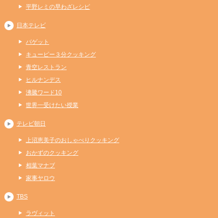
平野レミの早わざレシピ
日本テレビ
バゲット
キューピー３分クッキング
青空レストラン
ヒルナンデス
沸騰ワード10
世界一受けたい授業
テレビ朝日
上沼恵美子のおしゃべりクッキング
おかずのクッキング
相葉マナブ
家事ヤロウ
TBS
ラヴィット