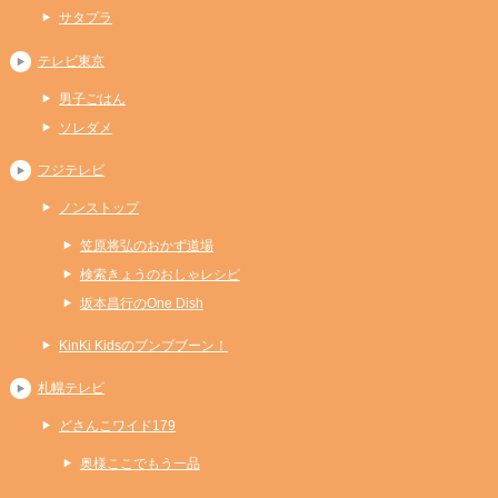
サタプラ
テレビ東京
男子ごはん
ソレダメ
フジテレビ
ノンストップ
笠原将弘のおかず道場
検索きょうのおしゃレシピ
坂本昌行のOne Dish
KinKi Kidsのブンブブーン！
札幌テレビ
どさんこワイド179
奥様ここでもう一品