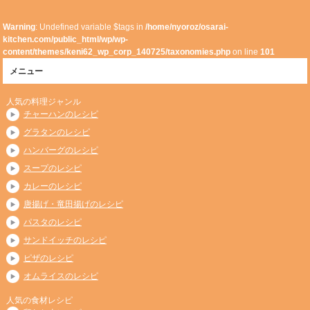
Warning
: Undefined variable $tags in
/home/nyoroz/osarai-
kitchen.com/public_html/wp/wp-
content/themes/keni62_wp_corp_140725/taxonomies.php
on line
101
メニュー
人気の料理ジャンル
チャーハンのレシピ
グラタンのレシピ
ハンバーグのレシピ
スープのレシピ
カレーのレシピ
唐揚げ・竜田揚げのレシピ
パスタのレシピ
サンドイッチのレシピ
ピザのレシピ
オムライスのレシピ
人気の食材レシピ