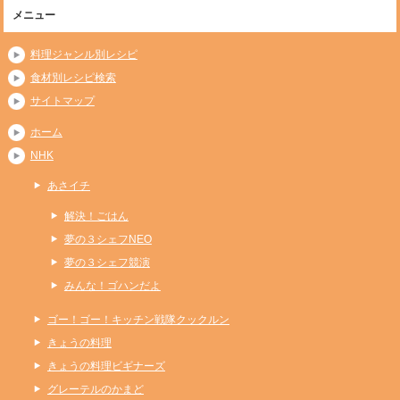
メニュー
料理ジャンル別レシピ
食材別レシピ検索
サイトマップ
ホーム
NHK
あさイチ
解決！ごはん
夢の３シェフNEO
夢の３シェフ競演
みんな！ゴハンだよ
ゴー！ゴー！キッチン戦隊クックルン
きょうの料理
きょうの料理ビギナーズ
グレーテルのかまど