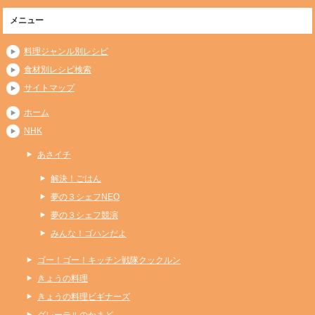
メニュー
料理ジャンル別レシピ
食材別レシピ検索
サイトマップ
ホーム
NHK
あさイチ
解決！ごはん
夢の３シェフNEO
夢の３シェフ競演
みんな！ゴハンだよ
ゴー！ゴー！キッチン戦隊クックルン
きょうの料理
きょうの料理ビギナーズ
グレーテルのかまど