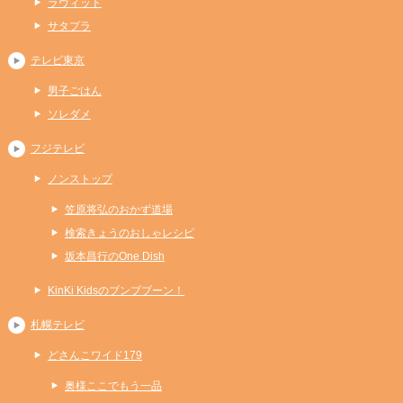
ラヴィット
サタプラ
テレビ東京
男子ごはん
ソレダメ
フジテレビ
ノンストップ
笠原将弘のおかず道場
検索きょうのおしゃレシピ
坂本昌行のOne Dish
KinKi Kidsのブンブブーン！
札幌テレビ
どさんこワイド179
奥様ここでもう一品