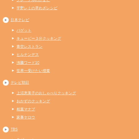
平野レミの早わざレシピ
日本テレビ
バゲット
キューピー３分クッキング
青空レストラン
ヒルナンデス
沸騰ワード10
世界一受けたい授業
テレビ朝日
上沼恵美子のおしゃべりクッキング
おかずのクッキング
相葉マナブ
家事ヤロウ
TBS