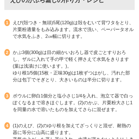
えびのかぶら蒸しの作り方・レシピ
えび(殻つき・無頭)5尾(120g)は殻をむいて背ワタをとり、
片栗粉適量をもみ込みます。流水で洗い、ペーパータオル
で水気をふき、2㎝幅に切ります。
かぶ3個(300g)は目の細かいおろし器で皮ごとすりおろ
し、ザルに入れて手の甲で軽く押さえて水気をきります
(葉は浅漬けに使います。)。
ゆり根1/5個(15枚・正味30g)は1枚ずつはがし、汚れた部
分は包丁でそぎとり、大きいものは半分に切ります。
ボウルに卵白1個分と塩小さじ1/4を入れ、泡立て器で白っ
ぽくなるまで溶きほぐします。(2)のかぶ、片栗粉大さじ1
を同量の水で溶いたものを加えてさらに混ぜます。
(1)のえび、(2)のゆり根を加えてざっくりと混ぜ、耐熱の
器に等分に山高に盛ります。