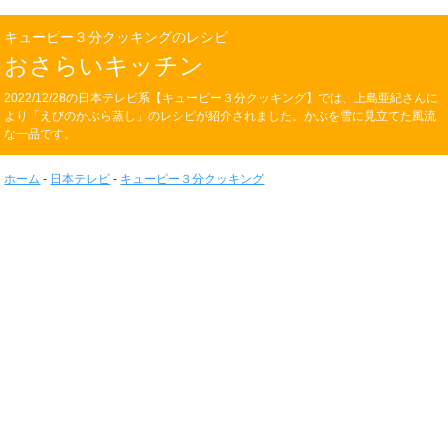
キューピー３分クッキングのレシピ
おさらいキッチン
2022/12/28の日本テレビ系【キューピー３分クッキング】では、上島亜紀さんに
より「えびのかぶら蒸し」のレシピが紹介されました。かぶを雪に見立てた風流
な一品です。
ホーム
-
日本テレビ
-
キューピー３分クッキング