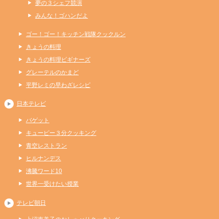
夢の３シェフ競演
みんな！ゴハンだよ
ゴー！ゴー！キッチン戦隊クックルン
きょうの料理
きょうの料理ビギナーズ
グレーテルのかまど
平野レミの早わざレシピ
日本テレビ
バゲット
キューピー３分クッキング
青空レストラン
ヒルナンデス
沸騰ワード10
世界一受けたい授業
テレビ朝日