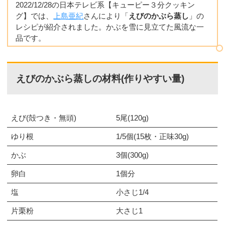
2022/12/28の日本テレビ系【キューピー３分クッキン
グ】では、
上島亜紀
さんにより「
えびのかぶら蒸し
」の
レシピが紹介されました。かぶを雪に見立てた風流な一
品です。
えびのかぶら蒸しの材料(作りやすい量)
えび(殻つき・無頭)
5尾(120g)
ゆり根
1/5個(15枚・正味30g)
かぶ
3個(300g)
卵白
1個分
塩
小さじ1/4
片栗粉
大さじ1