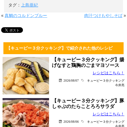
タグ：
上島亜紀
«
真鯛のコルドンブルー
肉汁つけもやしそば
»
【キューピー３分クッキング】で紹介された他のレシピ
【キューピー３分クッキング】揚
げなすと鶏胸のごまマヨソース
レシピはこちら！
2026/08/07
キューピー３分クッキング
今井亮
【キューピー３分クッキング】豚
しゃぶのたらことろろサラダ
レシピはこちら！
2026/08/06
キューピー３分クッキング
今井亮