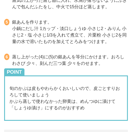
蒸気の上がった蒸し器に入れ、水滴が落ちないようにふき
んで包んだふたをし、中火で15分ほど蒸します。
銀あんを作ります。
小鍋にだし汁 1カップ・淡口しょうゆ 小さじ2・みりん 小
さじ2・塩 小さじ1/3を入れて煮立て、片栗粉 小さじ2を同
量の水で溶いたものを加えてとろみをつけます。
蒸し上がった(4)に(5)の銀あんを等分にかけます。おろし
わさび 少々、刻んだ三つ葉 少々をのせます。
POINT
旬のかぶは皮もやわらかくおいしいので、皮ごとすりお
ろして使いましょう
かぶら蒸しで使わなかった卵黄は、めんつゆに漬けて
「しょうゆ漬け」にするのがおすすめ