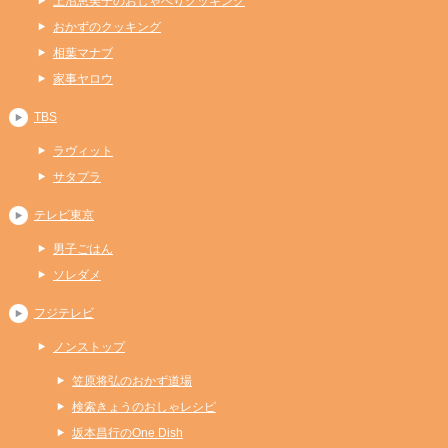
上沼恵美子のおしゃべりクッキング
おかずのクッキング
相葉マナブ
家事ヤロウ
TBS
ラヴィット
サタプラ
テレビ東京
男子ごはん
ソレダメ
フジテレビ
ノンストップ
笠原将弘のおかず道場
検索きょうのおしゃレシピ
坂本昌行のOne Dish