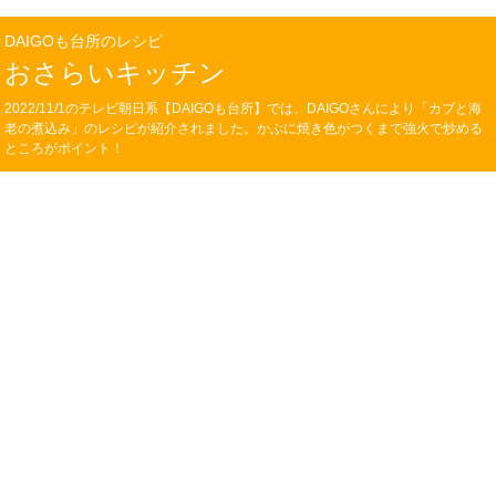
DAIGOも台所のレシピ
おさらいキッチン
2022/11/1のテレビ朝日系【DAIGOも台所】では、DAIGOさんにより「カブと海
老の煮込み」のレシピが紹介されました。かぶに焼き色がつくまで強火で炒める
ところがポイント！