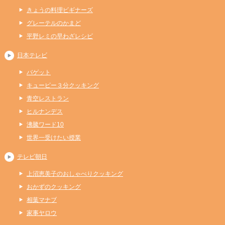
きょうの料理ビギナーズ
グレーテルのかまど
平野レミの早わざレシピ
日本テレビ
バゲット
キューピー３分クッキング
青空レストラン
ヒルナンデス
沸騰ワード10
世界一受けたい授業
テレビ朝日
上沼恵美子のおしゃべりクッキング
おかずのクッキング
相葉マナブ
家事ヤロウ