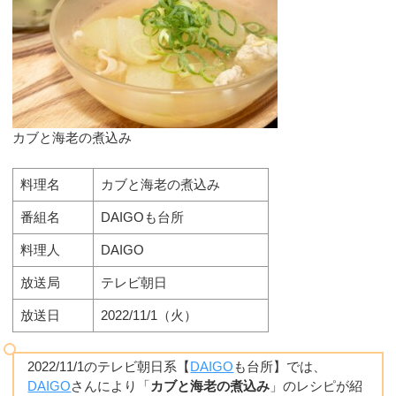
カブと海老の煮込み
料理名
カブと海老の煮込み
番組名
DAIGOも台所
料理人
DAIGO
放送局
テレビ朝日
放送日
2022/11/1（火）
2022/11/1のテレビ朝日系【
DAIGO
も台所】では、
DAIGO
さんにより「
カブと海老の煮込み
」のレシピが紹