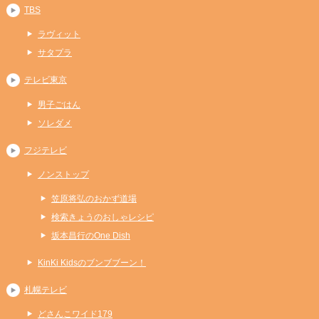
TBS
ラヴィット
サタプラ
テレビ東京
男子ごはん
ソレダメ
フジテレビ
ノンストップ
笠原将弘のおかず道場
検索きょうのおしゃレシピ
坂本昌行のOne Dish
KinKi Kidsのブンブブーン！
札幌テレビ
どさんこワイド179