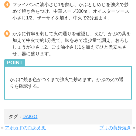
フライパンに油小さじ1を熱し、かぶとしめじを強火で炒
めて焼き色をつけ、中華スープ300ml、オイスターソース
小さじ1/2、ザーサイを加え、中火で2分煮ます。
かぶに竹串を刺して火の通りを確認し、えび、かぶの葉を
加えて中火で約1分煮て、味をみて塩少量で調え、おろし
しょうが小さじ2、ごま油小さじ1を加えてひと煮立ちさ
せ、器に盛ります。
POINT
かぶに焼き色がつくまで強火で炒めます。かぶの火の通
りを確認する。
タグ：
DAIGO
«
アボカドの白あえ風
ブリの黄身焼き
»