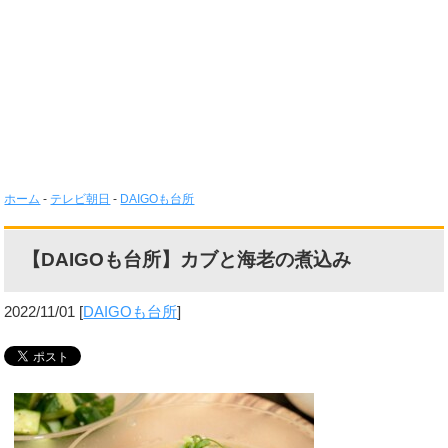
ホーム
-
テレビ朝日
-
DAIGOも台所
【DAIGOも台所】カブと海老の煮込み
2022/11/01
[
DAIGOも台所
]