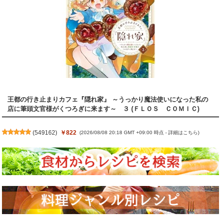
王都の行き止まりカフェ『隠れ家』 ～うっかり魔法使いになった私の
店に筆頭文官様がくつろぎに来ます～ ３ (ＦＬＯＳ ＣＯＭＩＣ)
(
549162
)
￥822
(2026/08/08 20:18 GMT +09:00 時点 -
詳細はこちら
)