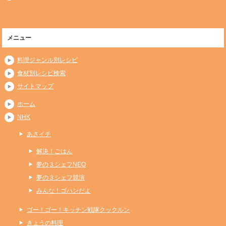
メニュー
料理ジャンル別レシピ
食材別レシピ検索
サイトマップ
ホーム
NHK
あさイチ
解決！ごはん
夢の３シェフNEO
夢の３シェフ競演
みんな！ゴハンだよ
ゴー！ゴー！キッチン戦隊クックルン
きょうの料理