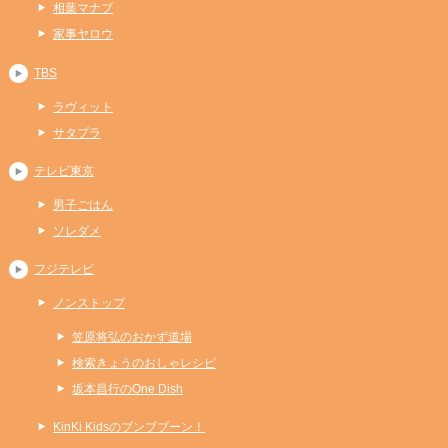
相葉マナブ
家事ヤロウ
TBS
ラヴィット
サタプラ
テレビ東京
男子ごはん
ソレダメ
フジテレビ
ノンストップ
笠原将弘のおかず道場
検索きょうのおしゃレシピ
坂本昌行のOne Dish
KinKi Kidsのブンブブーン！