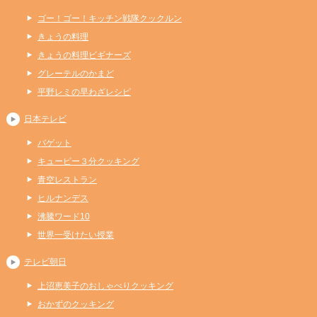
ゴー！ゴー！キッチン戦隊クックルン
きょうの料理
きょうの料理ビギナーズ
グレーテルのかまど
平野レミの早わざレシピ
日本テレビ
バゲット
キューピー３分クッキング
青空レストラン
ヒルナンデス
沸騰ワード10
世界一受けたい授業
テレビ朝日
上沼恵美子のおしゃべりクッキング
おかずのクッキング