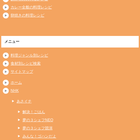
カレー全般の料理レシピ
卵焼きの料理レシピ
メニュー
料理ジャンル別レシピ
食材別レシピ検索
サイトマップ
ホーム
NHK
あさイチ
解決！ごはん
夢の３シェフNEO
夢の３シェフ競演
みんな！ゴハンだよ