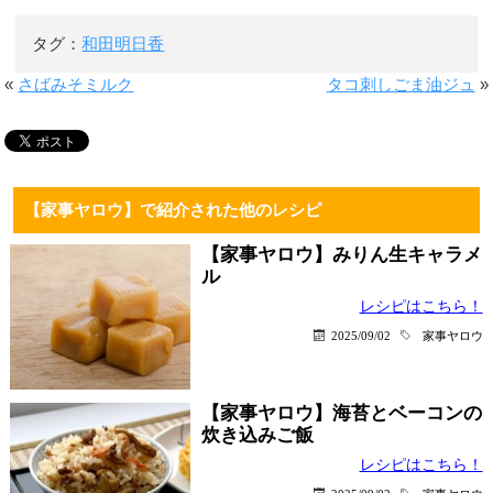
タグ：
和田明日香
«
さばみそミルク
タコ刺しごま油ジュ
»
【家事ヤロウ】で紹介された他のレシピ
【家事ヤロウ】みりん生キャラメ
ル
レシピはこちら！
2025/09/02
家事ヤロウ
【家事ヤロウ】海苔とベーコンの
炊き込みご飯
レシピはこちら！