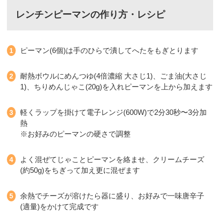
レンチンピーマンの作り方・レシピ
ピーマン(6個)は手のひらで潰してへたをもぎとります
耐熱ボウルにめんつゆ(4倍濃縮 大さじ1)、ごま油(大さじ
1)、ちりめんじゃこ(20g)を入れピーマンを上から加えます
軽くラップを掛けて電子レンジ(600W)で2分30秒〜3分加
熱
※お好みのピーマンの硬さで調整
よく混ぜてじゃことピーマンを絡ませ、クリームチーズ
(約50g)をちぎって加え更に混ぜます
余熱でチーズが溶けたら器に盛り、お好みで一味唐辛子
(適量)をかけて完成です