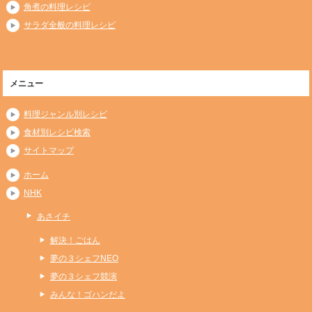
角煮の料理レシピ
サラダ全般の料理レシピ
メニュー
料理ジャンル別レシピ
食材別レシピ検索
サイトマップ
ホーム
NHK
あさイチ
解決！ごはん
夢の３シェフNEO
夢の３シェフ競演
みんな！ゴハンだよ