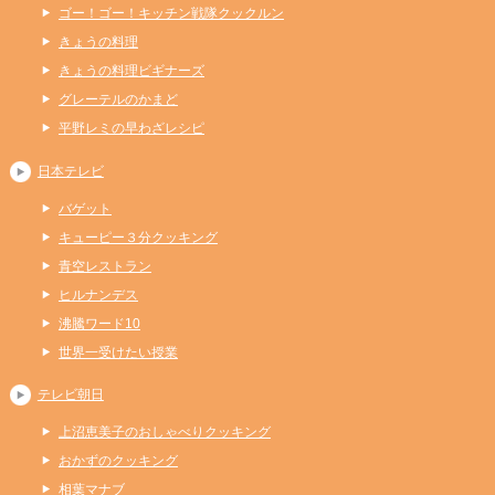
ゴー！ゴー！キッチン戦隊クックルン
きょうの料理
きょうの料理ビギナーズ
グレーテルのかまど
平野レミの早わざレシピ
日本テレビ
バゲット
キューピー３分クッキング
青空レストラン
ヒルナンデス
沸騰ワード10
世界一受けたい授業
テレビ朝日
上沼恵美子のおしゃべりクッキング
おかずのクッキング
相葉マナブ