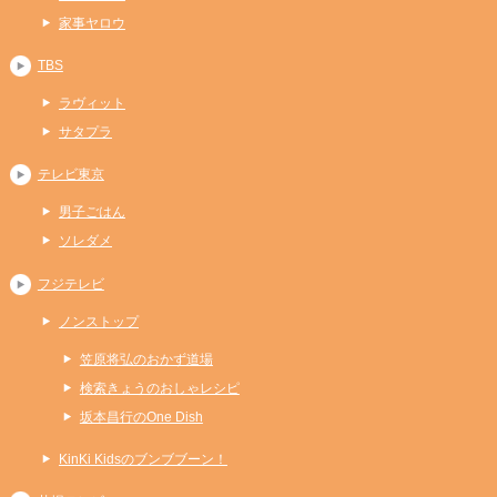
家事ヤロウ
TBS
ラヴィット
サタプラ
テレビ東京
男子ごはん
ソレダメ
フジテレビ
ノンストップ
笠原将弘のおかず道場
検索きょうのおしゃレシピ
坂本昌行のOne Dish
KinKi Kidsのブンブブーン！