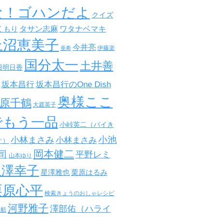
な！ゴハンだよ
クイズ
タサン志麻
ワタナベマキ
くもり
上沼恵美子
今井亮
伊藤楽
亜希
国分太一
土井善
田明日香
坂本昌行
坂本昌行のOne Dish
奥様ここ
原千鶴
大庭英子
でもう一品
小峠英二（バイき
小池
小林まさみ
小林まさみ
ぐ）
岡本健二
司
平野レミ
山本ゆり
星澤幸子
星澤雅也
栗原はるみ
栗原心平
検索きょうのおしゃレシピ
河野雅子
澤部佑（ハライ
田航