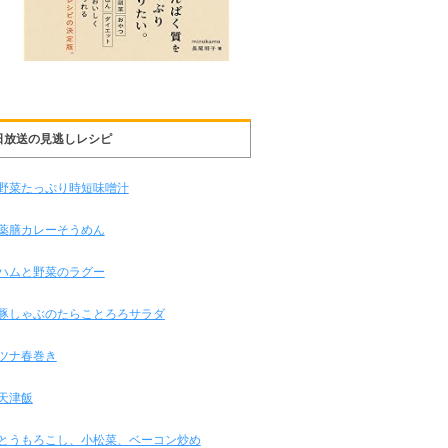
日放送の見逃しレシピ
野菜たっぷり時短味噌汁
薬膳カレーそうめん
ハムと野菜のラグー
豚しゃぶのたらことろろサラダ
ツナ春巻き
天津飯
とうもろこし、小松菜、ベーコン炒め