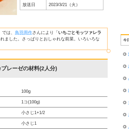
放送日
2023/3/21（火）
理】では、
鳥羽周作
さんにより「
いちごとモッツァレラ
されました。さっぱりとおしゃれな前菜。いろいろな
今
プレーゼの材料(2人分)
100g
1コ(100g)
小さじ1+1/2
小さじ1