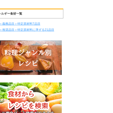
レルギー食材一覧
＜義務品目＞特定原材料7品目
＜推奨品目＞特定原材料に準ずる21品目