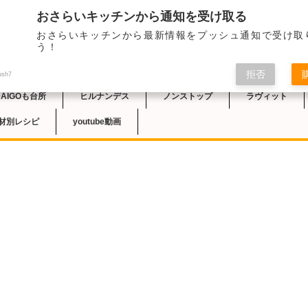
おさらいキッチンから通知を受け取る
2023/3/21のNH
おさらいキッチンから最新情報をプッシュ通知で受け取
ごとモッツァレラのカ
チン
う！
りとおしゃれな前菜。
拒否
ush7
DAIGOも台所
ヒルナンデス
ノンストップ
ラヴィット
材別レシピ
youtube動画