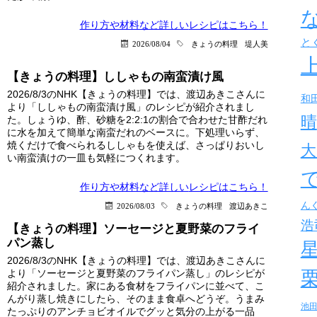
作り方や材料など詳しい
レシピはこちら！
と
2026/08/04
きょうの料理
堤人美
【きょうの料理】ししゃもの南蛮漬け風
2026/8/3のNHK【きょうの料理】では、渡辺あきこさんに
和
より「ししゃもの南蛮漬け風」のレシピが紹介されまし
晴
た。しょうゆ、酢、砂糖を2:2:1の割合で合わせた甘酢だれ
に水を加えて簡単な南蛮だれのベースに。下処理いらず、
焼くだけで食べられるししゃもを使えば、さっぱりおいし
大
い南蛮漬けの一皿も気軽につくれます。
作り方や材料など詳しい
レシピはこちら！
ん
2026/08/03
きょうの料理
渡辺あきこ
浩
【きょうの料理】ソーセージと夏野菜のフライ
パン蒸し
2026/8/3のNHK【きょうの料理】では、渡辺あきこさんに
より「ソーセージと夏野菜のフライパン蒸し」のレシピが
紹介されました。家にある食材をフライパンに並べて、こ
んがり蒸し焼きにしたら、そのまま食卓へどうぞ。うまみ
池
たっぷりのアンチョビオイルでグッと気分の上がる一品