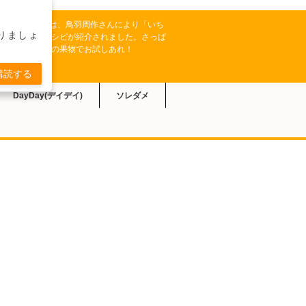
K【きょうの料理】では、鳥羽周作さんにより「いち
りましょ
プレーゼ」のレシピが紹介されました。さっぱ
いろいろな季節の果物でお試しあれ！
購読する
DayDay(デイデイ)
ソレダメ