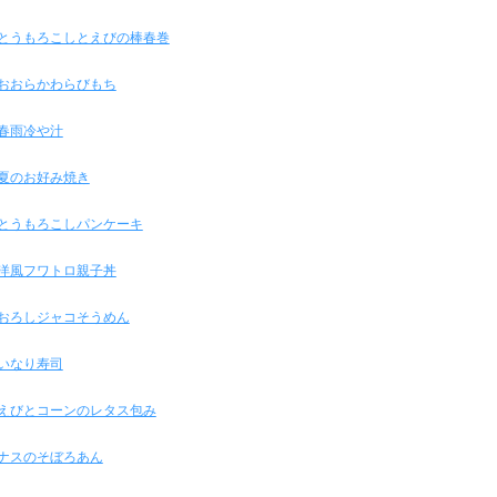
とうもろこしとえびの棒春巻
おおらかわらびもち
春雨冷や汁
夏のお好み焼き
とうもろこしパンケーキ
洋風フワトロ親子丼
おろしジャコそうめん
いなり寿司
えびとコーンのレタス包み
ナスのそぼろあん