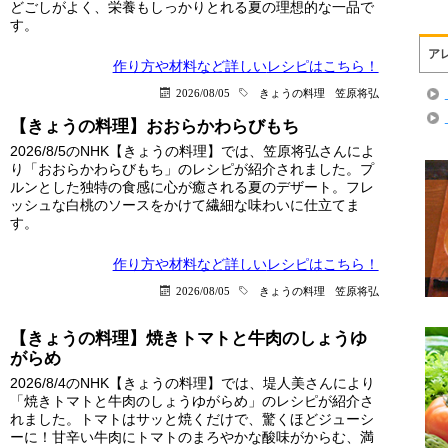
どごしがよく、栄養もしっかりとれる夏の理想的な一品で
す。
ア
作り方や材料など詳しい
レシピはこちら！
2026/08/05
きょうの料理
笠原将弘
【きょうの料理】おおらかわらびもち
2026/8/5のNHK【きょうの料理】では、笠原将弘さんによ
り「おおらかわらびもち」のレシピが紹介されました。プ
ルンとした独特の食感に心が癒される夏のデザート。フレ
ッシュな白桃のソースをかけて繊細な味わいに仕立てま
す。
作り方や材料など詳しい
レシピはこちら！
2026/08/05
きょうの料理
笠原将弘
【きょうの料理】焼きトマトと牛肉のしょうゆ
がらめ
2026/8/4のNHK【きょうの料理】では、堤人美さんにより
「焼きトマトと牛肉のしょうゆがらめ」のレシピが紹介さ
れました。トマトはサッと焼くだけで、驚くほどジューシ
ーに！甘辛い牛肉にトマトのまろやかな酸味がからむ、満