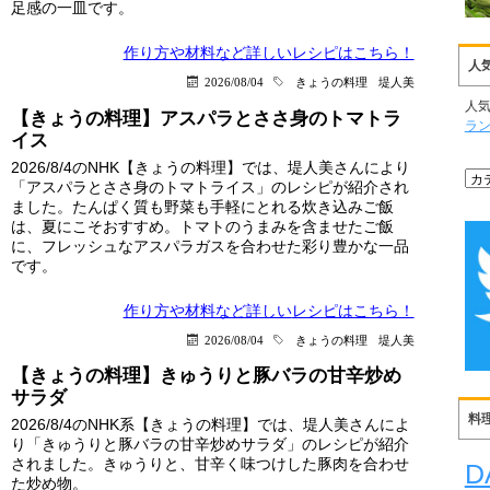
足感の一皿です。
作り方や材料など詳しい
レシピはこちら！
人
2026/08/04
きょうの料理
堤人美
人
【きょうの料理】アスパラとささ身のトマトラ
ラ
イス
2026/8/4のNHK【きょうの料理】では、堤人美さんにより
「アスパラとささ身のトマトライス」のレシピが紹介され
ました。たんぱく質も野菜も手軽にとれる炊き込みご飯
は、夏にこそおすすめ。トマトのうまみを含ませたご飯
に、フレッシュなアスパラガスを合わせた彩り豊かな一品
です。
作り方や材料など詳しい
レシピはこちら！
2026/08/04
きょうの料理
堤人美
【きょうの料理】きゅうりと豚バラの甘辛炒め
サラダ
料
2026/8/4のNHK系【きょうの料理】では、堤人美さんによ
り「きゅうりと豚バラの甘辛炒めサラダ」のレシピが紹介
されました。きゅうりと、甘辛く味つけした豚肉を合わせ
D
た炒め物。