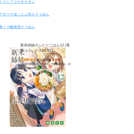
トマトてりやきチキン
アボツナ塩こんぶ和えそうめん
豚トマ酸辣湯そうめん
新米姉妹のふたりごはん12 (電
撃コミックスNEXT)
(
549298
)
￥832
(2026/08/06 20:18 GMT +09:00 時点 -
詳
細はこちら
)