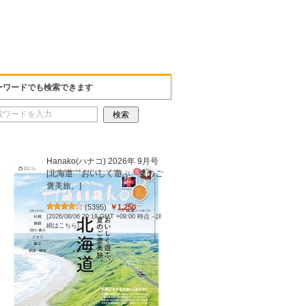
ーワードでも検索できます
Hanako(ハナコ) 2026年 9月号
[北海道 おいしく遊ぶ、夏のご
褒美旅。]
(
5395
)
￥1,250
(2026/08/06 20:18 GMT +09:00 時点 -
詳
細はこちら
)