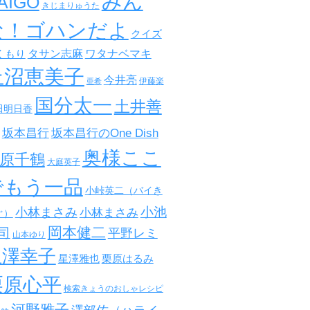
みん
AIGO
きじまりゅうた
な！ゴハンだよ
クイズ
タサン志麻
ワタナベマキ
くもり
上沼恵美子
今井亮
伊藤楽
亜希
国分太一
土井善
田明日香
坂本昌行
坂本昌行のOne Dish
奥様ここ
原千鶴
大庭英子
でもう一品
小峠英二（バイき
小池
小林まさみ
小林まさみ
ぐ）
岡本健二
司
平野レミ
山本ゆり
星澤幸子
星澤雅也
栗原はるみ
栗原心平
検索きょうのおしゃレシピ
河野雅子