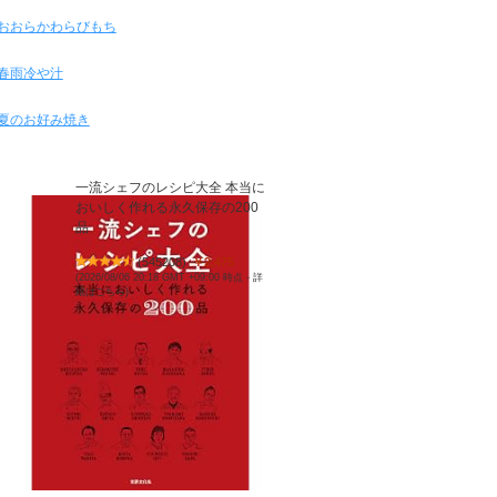
おおらかわらびもち
春雨冷や汁
夏のお好み焼き
一流シェフのレシピ大全 本当に
おいしく作れる永久保存の200
品
(
545208
)
￥2,475
(2026/08/06 20:18 GMT +09:00 時点 -
詳
細はこちら
)