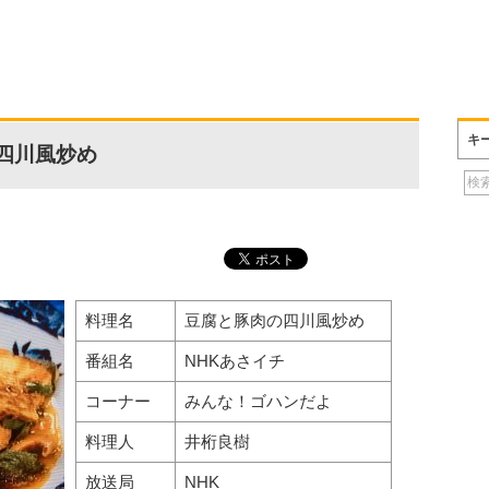
キ
四川風炒め
料理名
豆腐と豚肉の四川風炒め
番組名
NHKあさイチ
コーナー
みんな！ゴハンだよ
料理人
井桁良樹
放送局
NHK