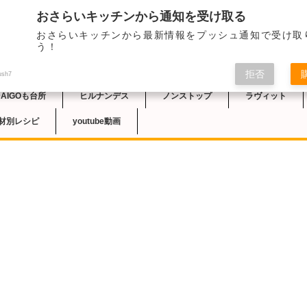
おさらいキッチンから通知を受け取る
おさらいキッチンから最新情報をプッシュ通知で受け取
チン
う！
拒否
ush7
DAIGOも台所
ヒルナンデス
ノンストップ
ラヴィット
材別レシピ
youtube動画