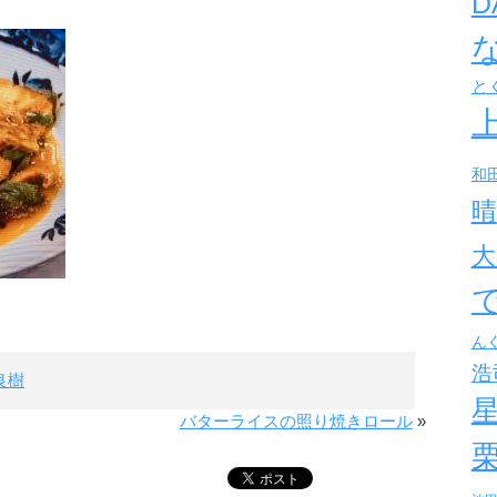
D
と
和
晴
大
ん
浩
良樹
バターライスの照り焼きロール
»