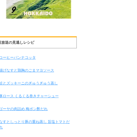
日放送の見逃しレシピ
コーヒーパンナコッタ
揚げなすと鶏胸のごまマヨソース
鮭とズッキーニのぎゅうぎゅう蒸し
豚ロース くるくる巻きチャーシュー
ゴーヤの肉詰め 梅ポン酢だれ
なすとしっとり豚の重ね蒸し 旨塩トマトだ
れ