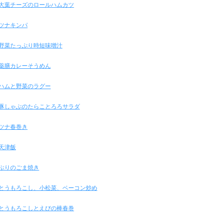
大葉チーズのロールハムカツ
ツナキンパ
野菜たっぷり時短味噌汁
薬膳カレーそうめん
ハムと野菜のラグー
豚しゃぶのたらことろろサラダ
ツナ春巻き
天津飯
ぶりのごま焼き
とうもろこし、小松菜、ベーコン炒め
とうもろこしとえびの棒春巻