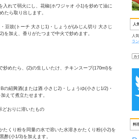
)を入れて弱火にし、花椒(ホワジャオ 小1)を炒めて油に
めたら取り出します。
人
)・豆豉(トーチ 大さじ1)・しょうが(みじん切り 大さじ
じ1/2)を加え、香りがたつまで中火で炒めます。
人
ラ
炒めたら、(2)の生しいたけ、チキンスープ(170ml)を
の紹興酒(または酒 小さじ2)・しょうゆ(小さじ1/2)・
)を加えて煮立たせます。
示どおりに溶いたもの
料
分)、かたくり粉を同量の水で溶いた水溶きかたくり粉(小2)を
酢(小1/3)を加えます。