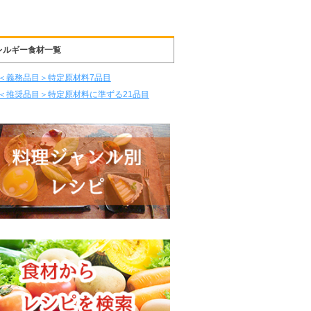
レルギー食材一覧
＜義務品目＞特定原材料7品目
＜推奨品目＞特定原材料に準ずる21品目