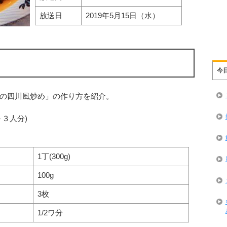
放送日
2019年5月15日（水）
今
の四川風炒め」の作り方を紹介。
３人分)
1丁(300g)
100g
3枚
1/2ワ分