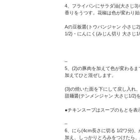
4、フライパンにサラダ油(大さじ3
香りをうつす。花椒は色が変わり始
Aの豆板醤(トウバンジャン 小さじ2
1/2)・にんにく(みじん切り 大さ
–
5、(2)の豚肉を加えて色が変わるまで
加えてひと混ぜします。
(3)の焼いた面を下にして戻し入れ、B
甜麺醤(テンメンジャン 大さじ1/2
●チキンスープはスープのもとを表
–
6、にら(4cm長さに切る 1/2ワ
加え、しっかりとろみをつけたら、黒