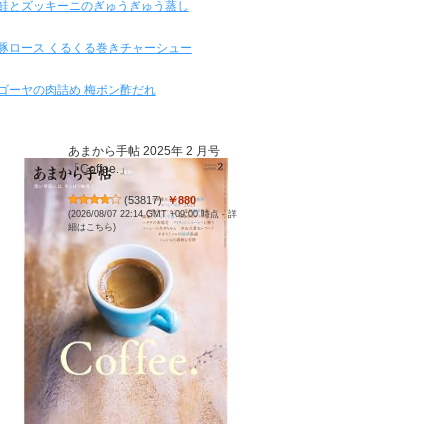
鮭とズッキーニのぎゅうぎゅう蒸し
豚ロース くるくる巻きチャーシュー
ゴーヤの肉詰め 梅ポン酢だれ
あまから手帖 2025年 2 月号
「Coffee.」
(
53817
)
￥880
(2026/08/07 22:14 GMT +09:00 時点 -
詳
細はこちら
)