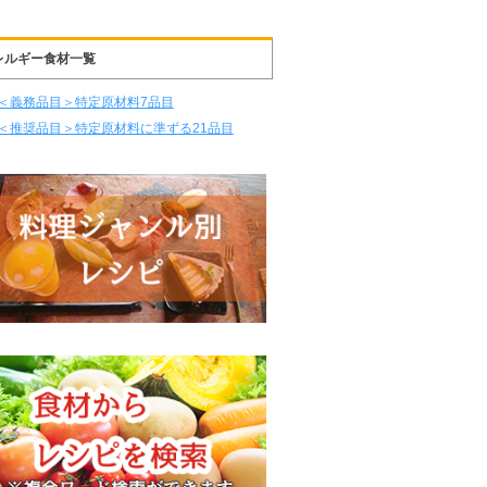
レルギー食材一覧
＜義務品目＞特定原材料7品目
＜推奨品目＞特定原材料に準ずる21品目