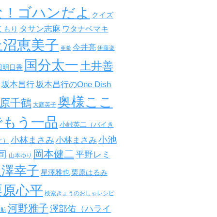
な！ゴハンだよ
クイズ
タサン志麻
ワタナベマキ
くもり
上沼恵美子
今井亮
伊藤楽
亜希
国分太一
土井善
田明日香
坂本昌行
坂本昌行のOne Dish
奥様ここ
原千鶴
大庭英子
でもう一品
小峠英二（バイき
小池
小林まさみ
小林まさみ
ぐ）
岡本健二
司
平野レミ
山本ゆり
星澤幸子
星澤雅也
栗原はるみ
栗原心平
検索きょうのおしゃレシピ
河野雅子
澤部佑（ハライ
田航