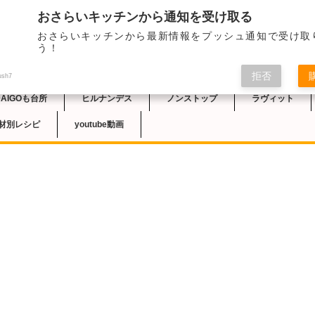
おさらいキッチンから通知を受け取る
おさらいキッチンから最新情報をプッシュ通知で受け取
チン
う！
拒否
ush7
DAIGOも台所
ヒルナンデス
ノンストップ
ラヴィット
材別レシピ
youtube動画