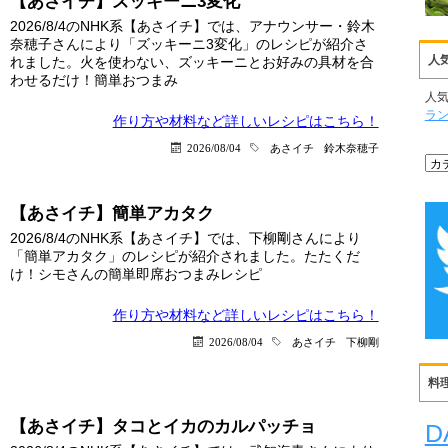
【あさイチ】ズッキーニ3変化
2026/8/4のNHK系【あさイチ】では、アナウンサー・鈴木
奈穂子さんにより「ズッキーニ3変化」のレシピが紹介さ
人
れました。火を使わない、ズッキーニとお好みの具材を合
わせるだけ！簡単おつまみ
人
ラ
作り方や材料など詳しい
レシピはこちら！
2026/08/04
あさイチ
鈴木奈穂子
【あさイチ】簡単アカタク
2026/8/4のNHK系【あさイチ】では、下柳剛さんにより
「簡単アカタク」のレシピが紹介されました。たたくだ
け！シモさんの簡単即席おつまみレシピ
作り方や材料など詳しい
レシピはこちら！
2026/08/04
あさイチ
下柳剛
料
【あさイチ】タコとイカのカルパッチョ
D