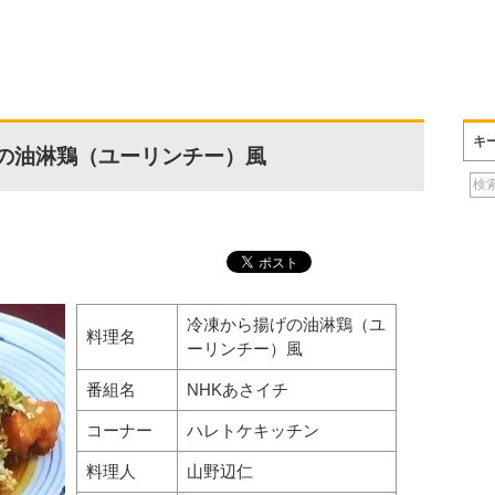
キ
の油淋鶏（ユーリンチー）風
冷凍から揚げの油淋鶏（ユ
料理名
ーリンチー）風
番組名
NHKあさイチ
コーナー
ハレトケキッチン
料理人
山野辺仁