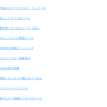
牛肉のステーキ サルサ・トンナータ
あんことスイカのパフェ
夏野菜とサバのカレーそうめん
サルシッチャの野菜スープ
牛肉巻き厚揚げハンバーグ
コルドンブルー風春巻き
お好み焼き炒飯
海老とキュウリの梅だれそうめん
コーヒーパンナコッタ
揚げなすと鶏胸のごまマヨソース