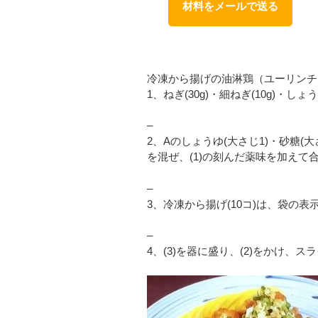
材料をメールで送る
冷凍から揚げの油淋鶏（ユーリンチ
1、ねぎ(30g)・細ねぎ(10g)・
–
2、Aのしょうゆ(大さじ1)・砂糖(大
を混ぜ、(1)の刻んだ薬味を加えて
–
3、冷凍から揚げ(10コ)は、袋の
–
4、(3)を器に盛り、(2)をかけ、ス