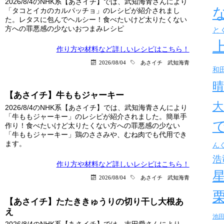
2026/8/4のNHK系【あさイチ】では、武知海青さんにより
「タコとイカのカルパッチョ」のレシピが紹介されまし
た。レタスに包んでヘルシー！食べたいけど太りたくない
方への罪悪感の少ないおつまみレシピ
と
作り方や材料など詳しい
レシピはこちら！
2026/08/04
あさイチ
武知海青
和
晴
【あさイチ】牛ももジャーキー
大
2026/8/4のNHK系【あさイチ】では、武知海青さんにより
「牛ももジャーキー」のレシピが紹介されました。簡単手
作り！食べたいけど太りたくない方への罪悪感の少ない
「牛ももジャーキー」鶏のささみや、むね肉でも代用でき
ます。
ん
浩
作り方や材料など詳しい
レシピはこちら！
2026/08/04
あさイチ
武知海青
【あさイチ】たたききゅうりの切り干し大根あ
え
池
2026/8/4のNHK系【あさイチ】では、吉田愛さんにより