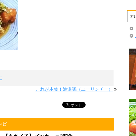
ア
仁
これが本物！油淋鶏（ユーリンチー）
»
シピ