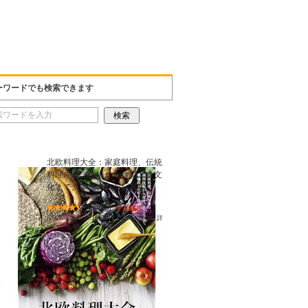
ーワードでも検索できます
北欧料理大全：家庭料理、伝統
料理の調理技術から食材、食文
化まで。本場のレシピ101
(
54446
)
￥3,168
(2026/08/07 20:18 GMT +09:00 時点 -
詳
細はこちら
)