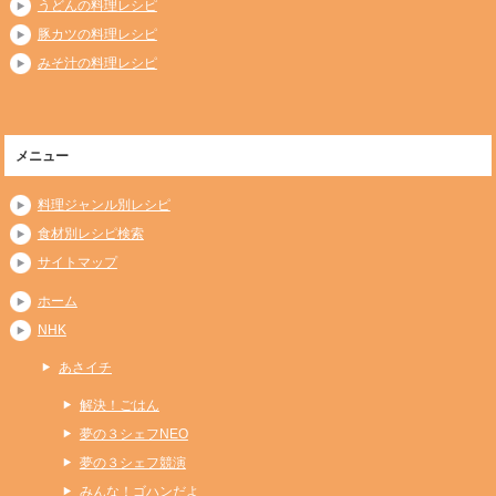
うどんの料理レシピ
豚カツの料理レシピ
みそ汁の料理レシピ
メニュー
料理ジャンル別レシピ
食材別レシピ検索
サイトマップ
ホーム
NHK
あさイチ
解決！ごはん
夢の３シェフNEO
夢の３シェフ競演
みんな！ゴハンだよ