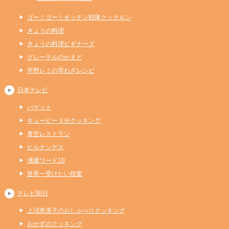
ゴー！ゴー！キッチン戦隊クックルン
きょうの料理
きょうの料理ビギナーズ
グレーテルのかまど
平野レミの早わざレシピ
日本テレビ
バゲット
キューピー３分クッキング
青空レストラン
ヒルナンデス
沸騰ワード10
世界一受けたい授業
テレビ朝日
上沼恵美子のおしゃべりクッキング
おかずのクッキング