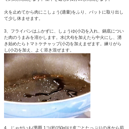
火を止めてから肉にこしょう(適量)をふり、バットに取り出し
て少し休ませます。
3、フライパンはふかずに、しょうゆ(小2)を入れ、鍋底につい
た肉のうまみを溶かします。水(大4)を加えたら中火にし、湧
き始めたらトマトケチャップ(小2)を加えまぜます。練りがら
し(小2)を加え、よく溶き混ぜます。
4、じゃがいも(男爵 1コ(約150g))は皮ごとたっぷりの水から茹