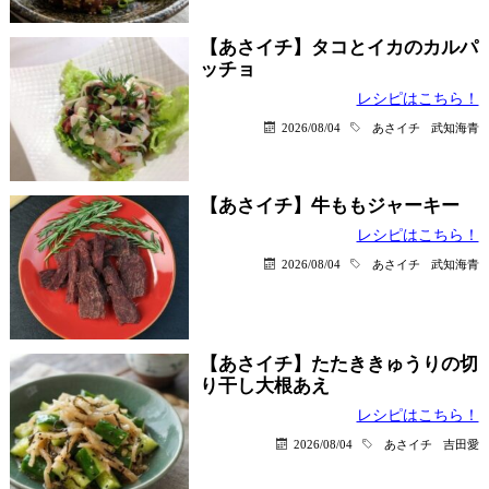
【あさイチ】タコとイカのカルパ
ッチョ
レシピはこちら！
2026/08/04
あさイチ
武知海青
【あさイチ】牛ももジャーキー
レシピはこちら！
2026/08/04
あさイチ
武知海青
【あさイチ】たたききゅうりの切
り干し大根あえ
レシピはこちら！
2026/08/04
あさイチ
吉田愛