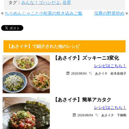
タグ：
みんな！ゴハンだよ
,
谷昇
«
ちりめんじゃこと小松菜の炊き込みご飯
塩豚の野菜炒め
»
【あさイチ】で紹介された他のレシピ
【あさイチ】ズッキーニ3変化
レシピはこちら！
2026/08/04
あさイチ
鈴木奈穂子
【あさイチ】簡単アカタク
レシピはこちら！
2026/08/04
あさイチ
下柳剛