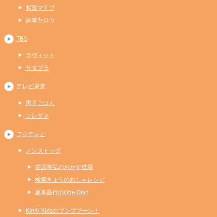
相葉マナブ
家事ヤロウ
TBS
ラヴィット
サタプラ
テレビ東京
男子ごはん
ソレダメ
フジテレビ
ノンストップ
笠原将弘のおかず道場
検索きょうのおしゃレシピ
坂本昌行のOne Dish
KinKi Kidsのブンブブーン！