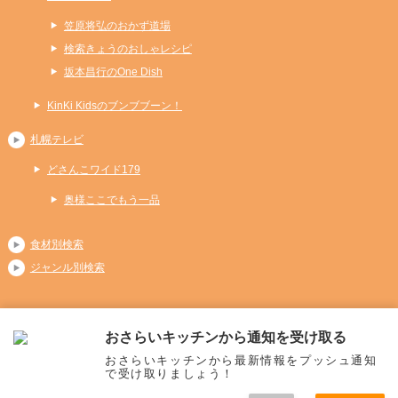
笠原将弘のおかず道場
検索きょうのおしゃレシピ
坂本昌行のOne Dish
KinKi Kidsのブンブブーン！
札幌テレビ
どさんこワイド179
奥様ここでもう一品
食材別検索
ジャンル別検索
おさらいキッチンから通知を受け取る
Copyright (C) 2026 おさらいキッチン
おさらいキッチンから最新情報をプッシュ通知
All Rights Reserved.
で受け取りましょう！