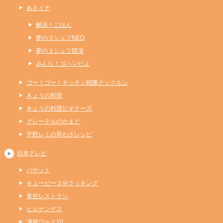
あさイチ
解決！ごはん
夢の３シェフNEO
夢の３シェフ競演
みんな！ゴハンだよ
ゴー！ゴー！キッチン戦隊クックルン
きょうの料理
きょうの料理ビギナーズ
グレーテルのかまど
平野レミの早わざレシピ
日本テレビ
バゲット
キューピー３分クッキング
青空レストラン
ヒルナンデス
沸騰ワード10