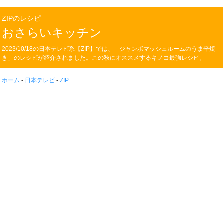
ZIPのレシピ
おさらいキッチン
2023/10/18の日本テレビ系【ZIP】では、「ジャンボマッシュルームのうま辛焼
き」のレシピが紹介されました。この秋にオススメするキノコ最強レシピ。
ホーム
-
日本テレビ
-
ZIP