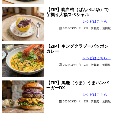
【ZIP】晩白柚（ばんぺいゆ）で
芋掘り大福スペシャル
レシピはこちら！
2026/03/25
ZIP
伊藤楽
,
池田航
【ZIP】キングクラブーパッポン
カレー
レシピはこちら！
2026/03/24
ZIP
伊藤楽
,
池田航
【ZIP】馬鹿（うま）うまハンバ
ーガーDX
レシピはこちら！
2026/03/23
ZIP
伊藤楽
,
池田航