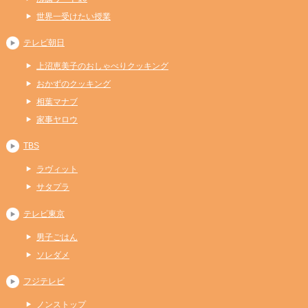
世界一受けたい授業
テレビ朝日
上沼恵美子のおしゃべりクッキング
おかずのクッキング
相葉マナブ
家事ヤロウ
TBS
ラヴィット
サタプラ
テレビ東京
男子ごはん
ソレダメ
フジテレビ
ノンストップ