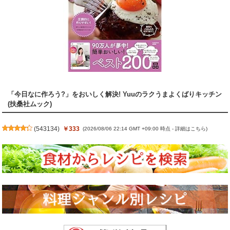
「今日なに作ろう?」をおいしく解決! Yuuのラクうまよくばりキッチン
(扶桑社ムック)
(
543134
)
￥333
(2026/08/06 22:14 GMT +09:00 時点 -
詳細はこちら
)