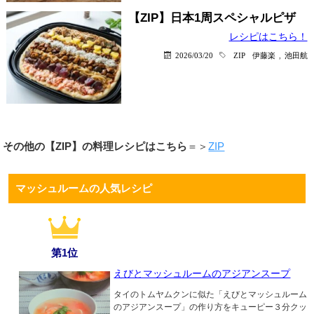
【ZIP】日本1周スペシャルピザ
レシピはこちら！
2026/03/20
ZIP
伊藤楽
,
池田航
その他の【ZIP】の料理レシピはこちら
＝＞
ZIP
マッシュルームの人気レシピ
第1位
えびとマッシュルームのアジアンスープ
タイのトムヤムクンに似た「えびとマッシュルーム
のアジアンスープ」の作り方をキューピー３分クッ