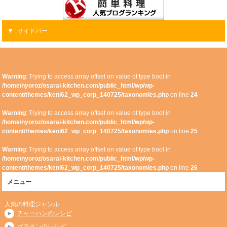
サイドバー
Warning
: Trying to access array offset on value of type bool in
/home/nyoroz/osarai-kitchen.com/public_html/wp/wp-
content/themes/keni62_wp_corp_140725/taxonomies.php
on line
24
Warning
: Trying to access array offset on value of type bool in
/home/nyoroz/osarai-kitchen.com/public_html/wp/wp-
content/themes/keni62_wp_corp_140725/taxonomies.php
on line
25
Warning
: Trying to access array offset on value of type bool in
/home/nyoroz/osarai-kitchen.com/public_html/wp/wp-
content/themes/keni62_wp_corp_140725/taxonomies.php
on line
26
メニュー
人気の料理ジャンル
チャーハンのレシピ
グラタンのレシピ