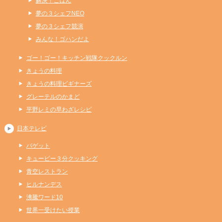
解決！ごはん
夢の３シェフNEO
夢の３シェフ競演
みんな！ゴハンだよ
ゴー！ゴー！キッチン戦隊クックルン
きょうの料理
きょうの料理ビギナーズ
グレーテルのかまど
平野レミの早わざレシピ
日本テレビ
バゲット
キューピー３分クッキング
青空レストラン
ヒルナンデス
沸騰ワード10
世界一受けたい授業