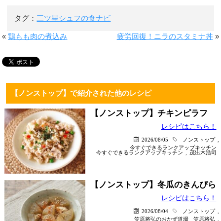
タグ：
三ツ星シュフの食ナビ
«
鶏もも肉の煮込み
疲労回復！ニラのスタミナ丼
»
【ノンストップ】で紹介された他のレシピ
【ノンストップ】チキンピラフ
レシピはこちら！
2026/08/05
ノンストップ
,
今すぐできるランクアップキッチン
今すぐできるランクアップキッチン
,
茂出木浩司
【ノンストップ】冬瓜のきんぴら
レシピはこちら！
2026/08/04
ノンストップ
,
笠原将弘のおかず道場
笠原将弘
,