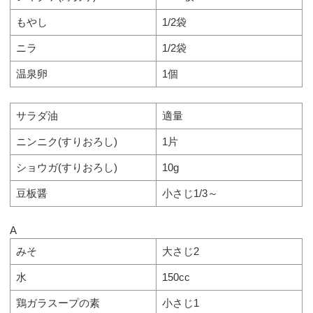
もやし
1/2袋
ニラ
1/2袋
温泉卵
1個
サラダ油
適量
ニンニク(すりおろし)
1片
ショウガ(すりおろし)
10g
豆板醤
小さじ1/3～
A
みそ
大さじ2
水
150cc
鶏ガラスープの素
小さじ1