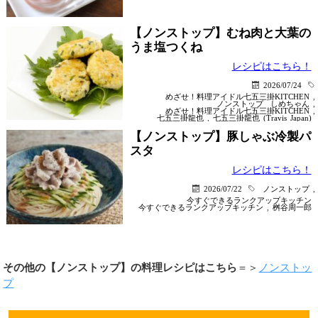
【ノンストップ】むね肉と大葉の
うま塩つくね
レシピはこちら！
2026/07/24
めざせ！料理アイドル七五三掛KITCHEN
,
ノンストップ
しめちゃん
,
めざせ！料理アイドル七五三掛KITCHEN
,
七五三掛龍也
,
七五三掛龍也 (Travis Japan)
【ノンストップ】豚しゃぶ冷製パ
スタ
レシピはこちら！
2026/07/22
ノンストップ
,
今すぐできるランクアップキッチン
今すぐできるランクアップキッチン
,
桝谷周一郎
その他の【ノンストップ】の料理レシピはこちら
＝＞
ノンストッ
プ