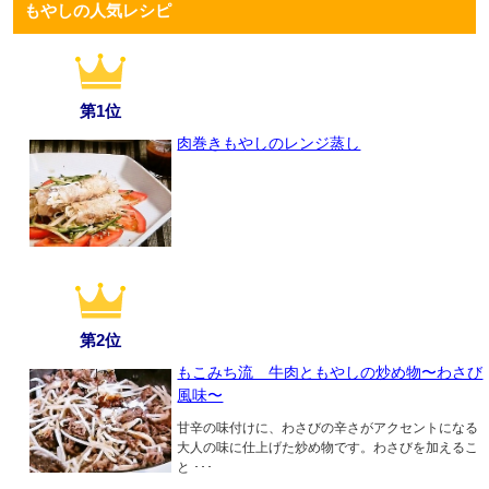
もやしの人気レシピ
第1位
肉巻きもやしのレンジ蒸し
第2位
もこみち流 牛肉ともやしの炒め物〜わさび
風味〜
甘辛の味付けに、わさびの辛さがアクセントになる
大人の味に仕上げた炒め物です。わさびを加えるこ
と ･･･