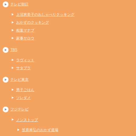
テレビ朝日
上沼恵美子のおしゃべりクッキング
おかずのクッキング
相葉マナブ
家事ヤロウ
TBS
ラヴィット
サタプラ
テレビ東京
男子ごはん
ソレダメ
フジテレビ
ノンストップ
笠原将弘のおかず道場