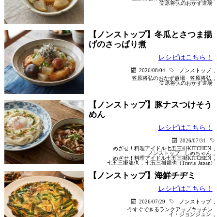
笠原将弘のおかず道場
【ノンストップ】冬瓜とさつま揚
げのさっぱり煮
レシピはこちら！
2026/08/04
ノンストップ
,
笠原将弘のおかず道場
笠原将弘
,
笠原将弘のおかず道場
【ノンストップ】豚ナスつけそう
めん
レシピはこちら！
2026/07/31
めざせ！料理アイドル七五三掛KITCHEN
,
ノンストップ
しめちゃん
,
めざせ！料理アイドル七五三掛KITCHEN
,
七五三掛龍也
,
七五三掛龍也 (Travis Japan)
【ノンストップ】海鮮チヂミ
レシピはこちら！
2026/07/29
ノンストップ
,
今すぐできるランクアップキッチン
イ・ジョンジュン
,