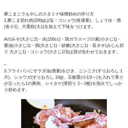
豚こまニラもやしのスタミナ味噌炒めの作り方
1.豚こま切れ肉(200g)は塩・コショウ(各適量)、しょうゆ・酒
(各小1)、片栗粉(大1)を加えて下味をつけます。
Aのみそ(大さじ2)・水(150cc)・鶏ガラスープの素(小さじ1)・
醤油(小さじ1)・酒(大さじ1)・砂糖(大さじ1)・長ネギ(みじん切
り 大さじ1)・コショウ(小さじ1/3)は混ぜ合わせておきます。
–
2.フライパンにサラダ油(適量)をひき、ニンニク(すりおろし 1
片)、ショウガ(すりおろし 10g)、豆板醤(小1/3～)を入れて香り
が立ったら1の豚肉、シイタケ(薄切り 2～3枚)を強火でしっか
り炒めます。