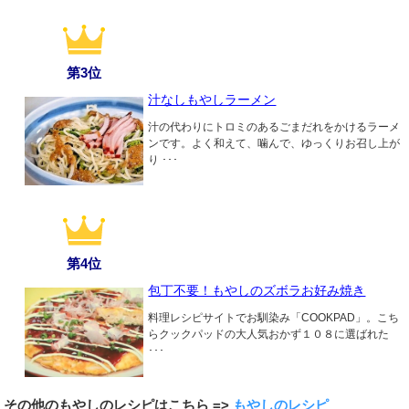
第3位
汁なしもやしラーメン
汁の代わりにトロミのあるごまだれをかけるラーメ
ンです。よく和えて、噛んで、ゆっくりお召し上が
り ･･･
第4位
包丁不要！もやしのズボラお好み焼き
料理レシピサイトでお馴染み「COOKPAD」。こち
らクックパッドの大人気おかず１０８に選ばれた
･･･
その他のもやしのレシピはこちら =>
もやしのレシピ