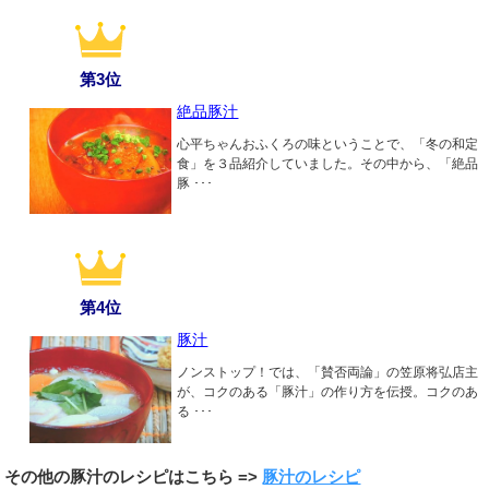
第3位
絶品豚汁
心平ちゃんおふくろの味ということで、「冬の和定
食」を３品紹介していました。その中から、「絶品
豚 ･･･
第4位
豚汁
ノンストップ！では、「賛否両論」の笠原将弘店主
が、コクのある「豚汁」の作り方を伝授。コクのあ
る ･･･
その他の豚汁のレシピはこちら =>
豚汁のレシピ