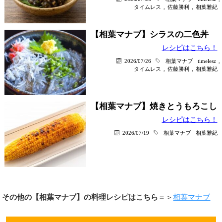
タイムレス
,
佐藤勝利
,
相葉雅紀
【相葉マナブ】シラスの二色丼
レシピはこちら！
2026/07/26
相葉マナブ
timelesz
,
タイムレス
,
佐藤勝利
,
相葉雅紀
【相葉マナブ】焼きとうもろこし
レシピはこちら！
2026/07/19
相葉マナブ
相葉雅紀
その他の【相葉マナブ】の料理レシピはこちら
＝＞
相葉マナブ