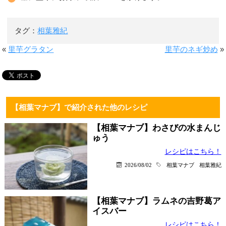
タグ：
相葉雅紀
«
里芋グラタン
里芋のネギ炒め
»
【相葉マナブ】で紹介された他のレシピ
【相葉マナブ】わさびの水まんじ
ゅう
レシピはこちら！
2026/08/02
相葉マナブ
相葉雅紀
【相葉マナブ】ラムネの吉野葛ア
イスバー
レシピはこちら！