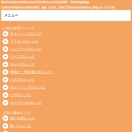
/home/nyoroz/osarai-kitchen.com/public_html/wp/wp-
content/themes/keni62_wp_corp_140725/taxonomies.php
on line
26
メニュー
人気の料理ジャンル
チャーハンのレシピ
グラタンのレシピ
ハンバーグのレシピ
スープのレシピ
カレーのレシピ
唐揚げ・竜田揚げのレシピ
パスタのレシピ
サンドイッチのレシピ
ピザのレシピ
オムライスのレシピ
人気の食材レシピ
鶏むね肉レシピ
豚バラレシピ