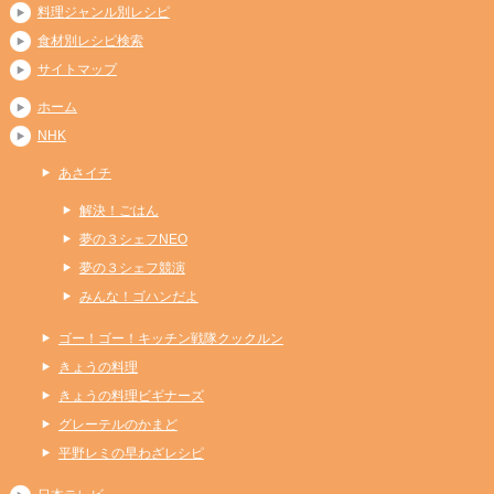
料理ジャンル別レシピ
食材別レシピ検索
サイトマップ
ホーム
NHK
あさイチ
解決！ごはん
夢の３シェフNEO
夢の３シェフ競演
みんな！ゴハンだよ
ゴー！ゴー！キッチン戦隊クックルン
きょうの料理
きょうの料理ビギナーズ
グレーテルのかまど
平野レミの早わざレシピ