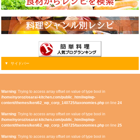
サイドバー
Warning
: Trying to access array offset on value of type bool in
/home/nyoroz/osarai-kitchen.com/public_html/wp/wp-
content/themes/keni62_wp_corp_140725/taxonomies.php
on line
24
Warning
: Trying to access array offset on value of type bool in
/home/nyoroz/osarai-kitchen.com/public_html/wp/wp-
content/themes/keni62_wp_corp_140725/taxonomies.php
on line
25
Warning
: Trying to access array offset on value of type bool in