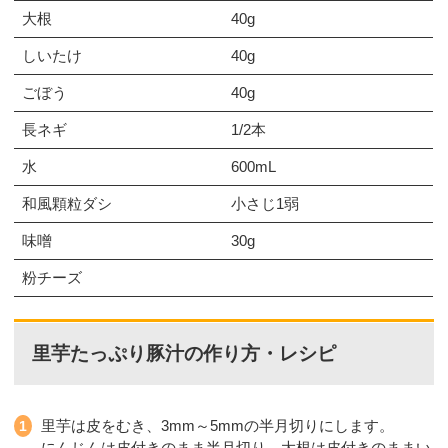
大根
40g
しいたけ
40g
ごぼう
40g
長ネギ
1/2本
水
600mL
和風顆粒ダシ
小さじ1弱
味噌
30g
粉チーズ
里芋たっぷり豚汁の作り方・レシピ
里芋は皮をむき、3mm～5mmの半月切りにします。
にんじんは皮付きのまま半月切り、大根は皮付きのままい