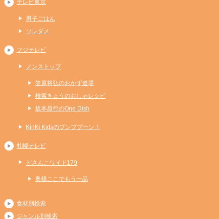
テレビ東京
男子ごはん
ソレダメ
フジテレビ
ノンストップ
笠原将弘のおかず道場
検索きょうのおしゃレシピ
坂本昌行のOne Dish
KinKi Kidsのブンブブーン！
札幌テレビ
どさんこワイド179
奥様ここでもう一品
食材別検索
ジャンル別検索