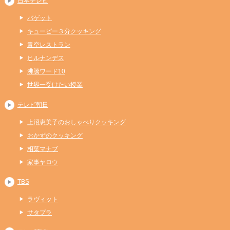
日本テレビ
バゲット
キューピー３分クッキング
青空レストラン
ヒルナンデス
沸騰ワード10
世界一受けたい授業
テレビ朝日
上沼恵美子のおしゃべりクッキング
おかずのクッキング
相葉マナブ
家事ヤロウ
TBS
ラヴィット
サタプラ