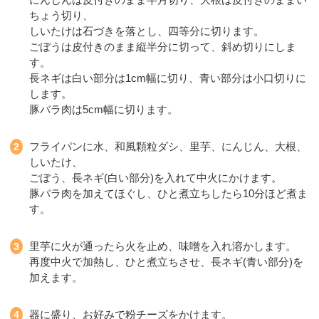
ちょう切り、
しいたけは石づきを落とし、四等分に切ります。
ごぼうは皮付きのまま縦半分に切って、斜め切りにしま
す。
長ネギは白い部分は1cm幅に切り、青い部分は小口切りに
します。
豚バラ肉は5cm幅に切ります。
フライパンに水、和風顆粒ダシ、里芋、にんじん、大根、
しいたけ、
ごぼう、長ネギ(白い部分)を入れて中火にかけます。
豚バラ肉を加えてほぐし、ひと煮立ちしたら10分ほど煮ま
す。
里芋に火が通ったら火を止め、味噌を入れ溶かします。
再度中火で加熱し、ひと煮立ちさせ、長ネギ(青い部分)を
加えます。
器に盛り、お好みで粉チーズをかけます。