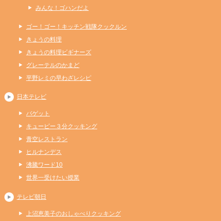
みんな！ゴハンだよ
ゴー！ゴー！キッチン戦隊クックルン
きょうの料理
きょうの料理ビギナーズ
グレーテルのかまど
平野レミの早わざレシピ
日本テレビ
バゲット
キューピー３分クッキング
青空レストラン
ヒルナンデス
沸騰ワード10
世界一受けたい授業
テレビ朝日
上沼恵美子のおしゃべりクッキング