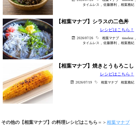
タイムレス
,
佐藤勝利
,
相葉雅紀
【相葉マナブ】シラスの二色丼
レシピはこちら！
2026/07/26
相葉マナブ
timelesz
,
タイムレス
,
佐藤勝利
,
相葉雅紀
【相葉マナブ】焼きとうもろこし
レシピはこちら！
2026/07/19
相葉マナブ
相葉雅紀
その他の【相葉マナブ】の料理レシピはこちら
＝＞
相葉マナブ