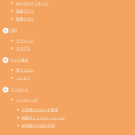
おかずのクッキング
相葉マナブ
家事ヤロウ
TBS
ラヴィット
サタプラ
テレビ東京
男子ごはん
ソレダメ
フジテレビ
ノンストップ
笠原将弘のおかず道場
検索きょうのおしゃレシピ
坂本昌行のOne Dish