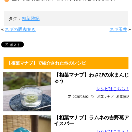
タグ：
相葉雅紀
«
ネギの豚肉巻き
ネギ玉丼
»
【相葉マナブ】で紹介された他のレシピ
【相葉マナブ】わさびの水まんじ
ゅう
レシピはこちら！
2026/08/02
相葉マナブ
相葉雅紀
【相葉マナブ】ラムネの吉野葛ア
イスバー
レシピはこちら！