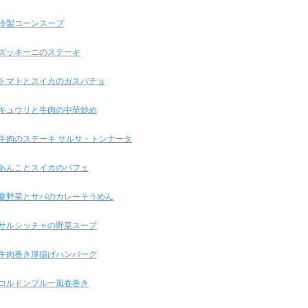
冷製コーンスープ
ズッキーニのステーキ
トマトとスイカのガスパチョ
キュウリと牛肉の中華炒め
牛肉のステーキ サルサ・トンナータ
あんことスイカのパフェ
夏野菜とサバのカレーそうめん
サルシッチャの野菜スープ
牛肉巻き厚揚げハンバーグ
コルドンブルー風春巻き