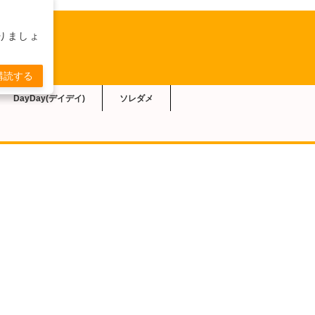
りましょ
購読する
DayDay(デイデイ)
ソレダメ