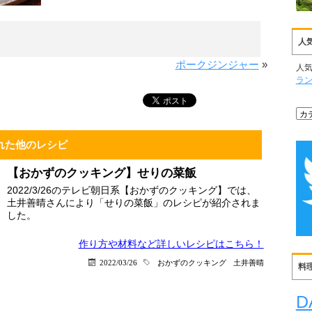
人
ポークジンジャー
»
人
ラ
れた他のレシピ
【おかずのクッキング】せりの菜飯
2022/3/26のテレビ朝日系【おかずのクッキング】では、
土井善晴さんにより「せりの菜飯」のレシピが紹介されま
した。
作り方や材料など詳しい
レシピはこちら！
2022/03/26
おかずのクッキング
土井善晴
料
D