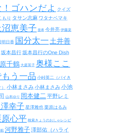
な！ゴハンだよ
クイズ
タサン志麻
ワタナベマキ
くもり
上沼恵美子
今井亮
伊藤楽
亜希
国分太一
土井善
田明日香
坂本昌行
坂本昌行のOne Dish
奥様ここ
原千鶴
大庭英子
でもう一品
小峠英二（バイき
小池
小林まさみ
小林まさみ
ぐ）
岡本健二
司
平野レミ
山本ゆり
星澤幸子
星澤雅也
栗原はるみ
栗原心平
検索きょうのおしゃレシピ
河野雅子
澤部佑（ハライ
田航