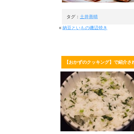
タグ：
土井善晴
«
納豆といもの磯辺焼き
【おかずのクッキング】で紹介さ