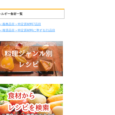
レルギー食材一覧
＜義務品目＞特定原材料7品目
＜推奨品目＞特定原材料に準ずる21品目