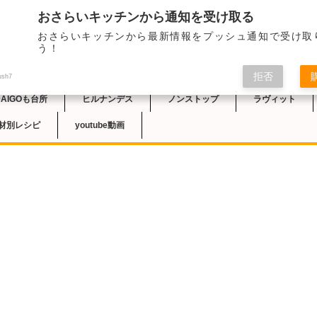
おさらいキッチンから通知を受け取る
おさらいキッチンから最新情報をプッシュ通知で受け取
チン
う！
拒否
ush7
DAIGOも台所
ヒルナンデス
ノンストップ
ラヴィット
材別レシピ
youtube動画