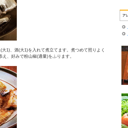
ア
りん(大1)、酒(大1)を入れて煮立てます。煮つめて照りよく
添え、好みで粉山椒(適量)をふります。