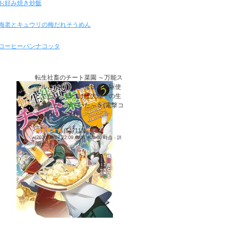
お好み焼き炒飯
海老とキュウリの梅だれそうめん
コーヒーパンナコッタ
転生社畜のチート菜園 ～万能ス
キルと便利な使い魔妖精を駆使
してたら、気づけば大陸一の生
産拠点ができていた～ 5 (電撃コ
ミックスNEXT)
(
547113
)
￥832
(2026/08/07 22:09 GMT +09:00 時点 -
詳
細はこちら
)