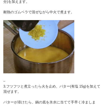
分)を加えます。
耐熱のゴムベラで混ぜながら中火で煮ます。
–
3.フツフツと煮立ったら火を止め、バター(有塩 15g)を加えて
混ぜます。
バターが溶けたら、鍋の底を氷水に当てて手早く冷ましま