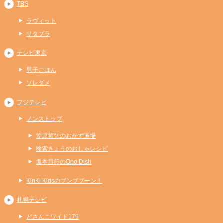
TBS
ラヴィット
サタプラ
テレビ東京
男子ごはん
ソレダメ
フジテレビ
ノンストップ
笠原将弘のおかず道場
検索きょうのおしゃレシピ
坂本昌行のOne Dish
KinKi Kidsのブンブブーン！
札幌テレビ
どさんこワイド179