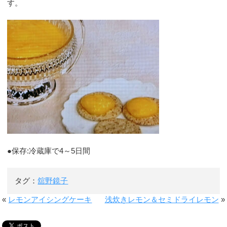
す。
●保存:冷蔵庫で4～5日間
タグ：
舘野鏡子
«
レモンアイシングケーキ
浅炊きレモン＆セミドライレモン
»