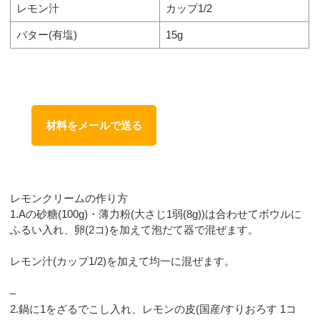
レモン汁
カップ1/2
バター(有塩)
15g
材料をメールで送る
レモンクリームの作り方
1.Aの砂糖(100g)・薄力粉(大さじ1弱(8g))は合わせてボウルに
ふるい入れ、卵(2コ)を加えて泡だて器で混ぜます。
レモン汁(カップ1/2)を加えて均一に混ぜます。
–
2.鍋に1をざるでこし入れ、レモンの皮(国産/すりおろす 1コ