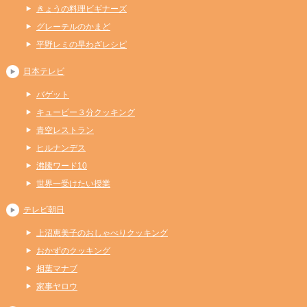
きょうの料理ビギナーズ
グレーテルのかまど
平野レミの早わざレシピ
日本テレビ
バゲット
キューピー３分クッキング
青空レストラン
ヒルナンデス
沸騰ワード10
世界一受けたい授業
テレビ朝日
上沼恵美子のおしゃべりクッキング
おかずのクッキング
相葉マナブ
家事ヤロウ