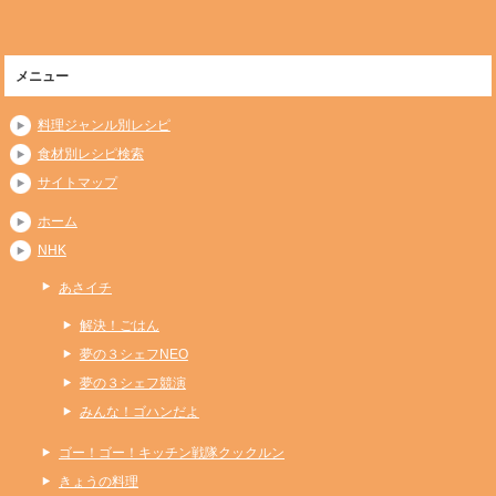
メニュー
料理ジャンル別レシピ
食材別レシピ検索
サイトマップ
ホーム
NHK
あさイチ
解決！ごはん
夢の３シェフNEO
夢の３シェフ競演
みんな！ゴハンだよ
ゴー！ゴー！キッチン戦隊クックルン
きょうの料理