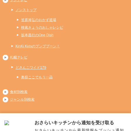
フジテレビ
ノンストップ
笠原将弘のおかず道場
検索きょうのおしゃレシピ
坂本昌行のOne Dish
KinKi Kidsのブンブブーン！
札幌テレビ
どさんこワイド179
奥様ここでもう一品
食材別検索
ジャンル別検索
おさらいキッチンから通知を受け取る
Copyright (C) 2026 おさらいキッチン
おさらいキッチンから最新情報をプッシュ通知