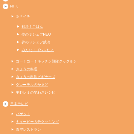
NHK
あさイチ
解決！ごはん
夢の３シェフNEO
夢の３シェフ競演
みんな！ゴハンだよ
ゴー！ゴー！キッチン戦隊クックルン
きょうの料理
きょうの料理ビギナーズ
グレーテルのかまど
平野レミの早わざレシピ
日本テレビ
バゲット
キューピー３分クッキング
青空レストラン