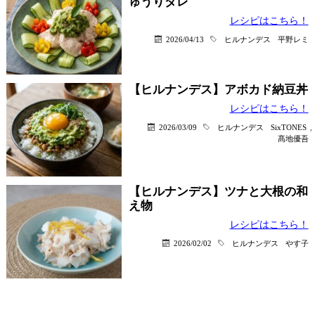
ゅうりダレ
レシピはこちら！
2026/04/13
ヒルナンデス
平野レミ
【ヒルナンデス】アボカド納豆丼
レシピはこちら！
2026/03/09
ヒルナンデス
SixTONES
,
髙地優吾
【ヒルナンデス】ツナと大根の和
え物
レシピはこちら！
2026/02/02
ヒルナンデス
やす子