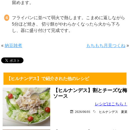
留めます。
フライパンに並べて弱火で熱します。こまめに返しながら
5分ほど焼き、 切り餅がやわらかくなったら火から下ろ
し、器に盛り付けて完成です。
«
納豆雑煮
もちもち月見つくね
»
【ヒルナンデス】で紹介された他のレシピ
【ヒルナンデス】割とチーズな梅
ソース
レシピはこちら！
2026/06/01
ヒルナンデス
夏菜