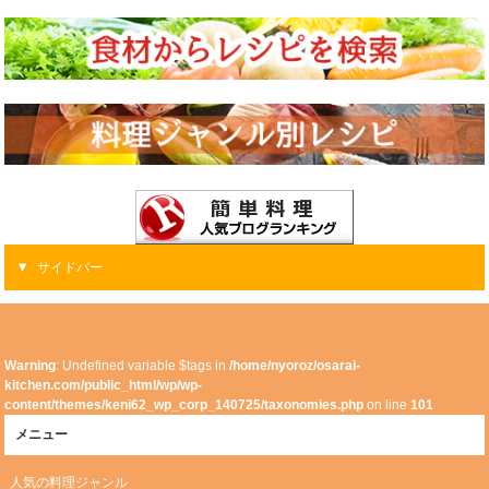
サイドバー
Warning
: Undefined variable $tags in
/home/nyoroz/osarai-
kitchen.com/public_html/wp/wp-
content/themes/keni62_wp_corp_140725/taxonomies.php
on line
101
メニュー
人気の料理ジャンル