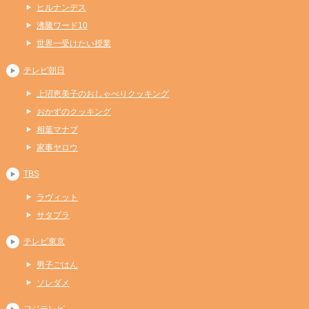
ヒルナンデス
沸騰ワード10
世界一受けたい授業
テレビ朝日
上沼恵美子のおしゃべりクッキング
おかずのクッキング
相葉マナブ
家事ヤロウ
TBS
ラヴィット
サタプラ
テレビ東京
男子ごはん
ソレダメ