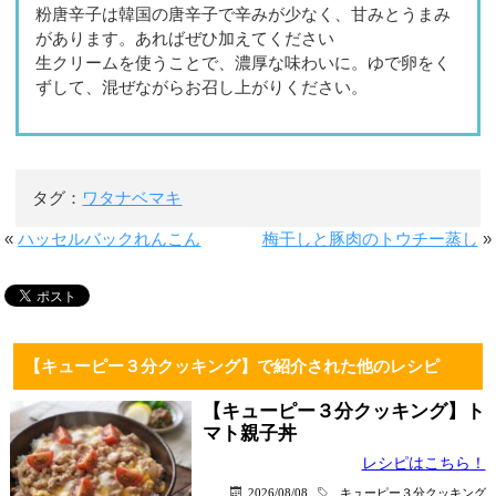
粉唐辛子は韓国の唐辛子で辛みが少なく、甘みとうまみ
があります。あればぜひ加えてください
生クリームを使うことで、濃厚な味わいに。ゆで卵をく
ずして、混ぜながらお召し上がりください。
タグ：
ワタナベマキ
«
ハッセルバックれんこん
梅干しと豚肉のトウチー蒸し
»
【キューピー３分クッキング】で紹介された他のレシピ
【キューピー３分クッキング】ト
マト親子丼
レシピはこちら！
2026/08/08
キューピー３分クッキング