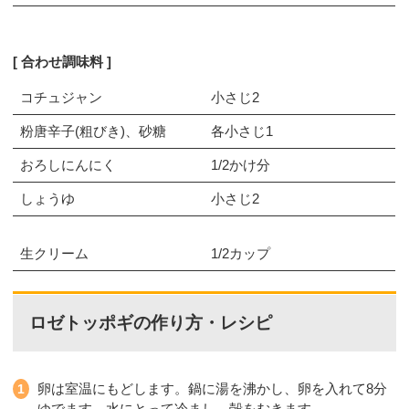
合わせ調味料
コチュジャン
小さじ2
粉唐辛子(粗びき)、砂糖
各小さじ1
おろしにんにく
1/2かけ分
しょうゆ
小さじ2
生クリーム
1/2カップ
ロゼトッポギの作り方・レシピ
卵は室温にもどします。鍋に湯を沸かし、卵を入れて8分
ゆでます。水にとって冷まし、殻をむきます。