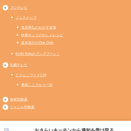
フジテレビ
ノンストップ
笠原将弘のおかず道場
検索きょうのおしゃレシピ
坂本昌行のOne Dish
KinKi Kidsのブンブブーン！
札幌テレビ
どさんこワイド179
奥様ここでもう一品
食材別検索
ジャンル別検索
おさらいキッチンから通知を受け取る