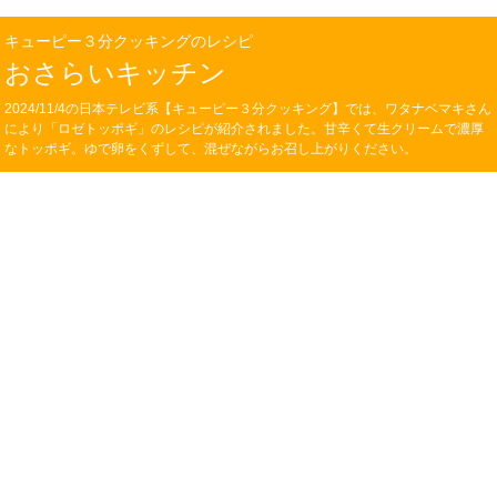
キューピー３分クッキングのレシピ
おさらいキッチン
2024/11/4の日本テレビ系【キューピー３分クッキング】では、ワタナベマキさん
により「ロゼトッポギ」のレシピが紹介されました。甘辛くて生クリームで濃厚
なトッポギ。ゆで卵をくずして、混ぜながらお召し上がりください。