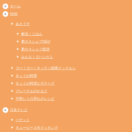
ホーム
NHK
あさイチ
解決！ごはん
夢の３シェフNEO
夢の３シェフ競演
みんな！ゴハンだよ
ゴー！ゴー！キッチン戦隊クックルン
きょうの料理
きょうの料理ビギナーズ
グレーテルのかまど
平野レミの早わざレシピ
日本テレビ
バゲット
キューピー３分クッキング