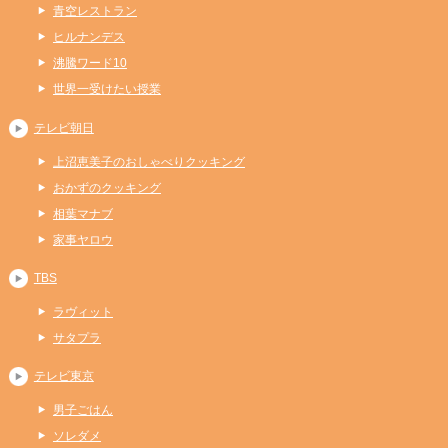
青空レストラン
ヒルナンデス
沸騰ワード10
世界一受けたい授業
テレビ朝日
上沼恵美子のおしゃべりクッキング
おかずのクッキング
相葉マナブ
家事ヤロウ
TBS
ラヴィット
サタプラ
テレビ東京
男子ごはん
ソレダメ