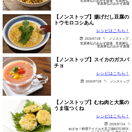
笠原将弘のおかず道場
笠原将弘
,
笠原将弘のおかず道場
【ノンストップ】揚げだし豆腐の
トウモロコシあん
レシピはこちら！
2026/07/28
ノンストップ
,
笠原将弘のおかず道場
笠原将弘
,
笠原将弘のおかず道場
【ノンストップ】スイカのガスパ
チョ
レシピはこちら！
2026/07/28
ノンストップ
【ノンストップ】むね肉と大葉の
うま塩つくね
レシピはこちら！
2026/07/24
めざせ！料理アイドル七五三掛KITCHEN
,
ノンストップ
しめちゃん
,