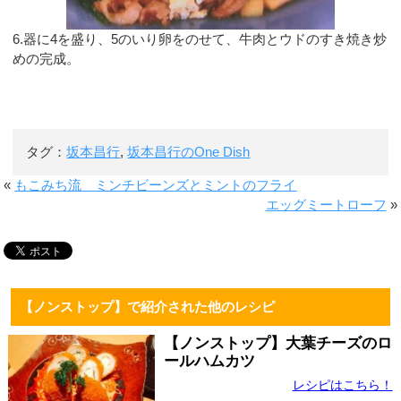
6.器に4を盛り、5のいり卵をのせて、牛肉とウドのすき焼き炒
めの完成。
タグ：
坂本昌行
,
坂本昌行のOne Dish
«
もこみち流 ミンチビーンズとミントのフライ
エッグミートローフ
»
【ノンストップ】で紹介された他のレシピ
【ノンストップ】大葉チーズのロ
ールハムカツ
レシピはこちら！