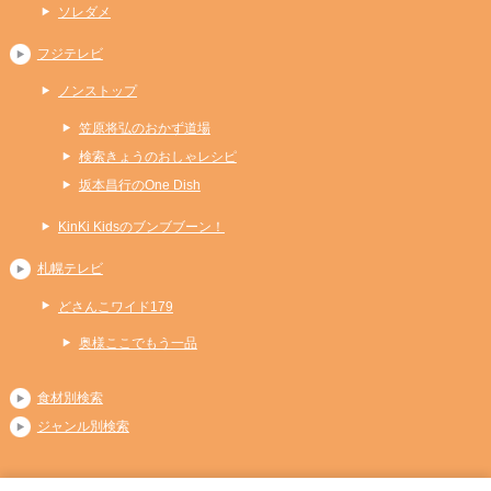
ソレダメ
フジテレビ
ノンストップ
笠原将弘のおかず道場
検索きょうのおしゃレシピ
坂本昌行のOne Dish
KinKi Kidsのブンブブーン！
札幌テレビ
どさんこワイド179
奥様ここでもう一品
食材別検索
ジャンル別検索