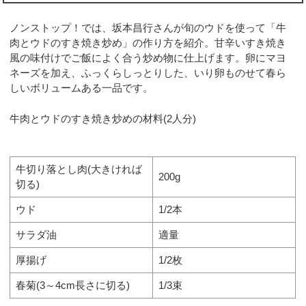
ノンストップ！では、坂本昌行さんが旬のウドを使って「牛
肉とウドのすき焼き炒め」の作り方を紹介。甘辛いすき焼き
風の味付けでご飯によく合う炒め物に仕上げます。卵にマヨ
ネーズを加え、ふっくらしっとりした、いり卵ものせて春ら
しいボリュームある一品です。
牛肉とウドのすき焼き炒めの材料(2人分)
牛切り落とし肉(大きければ
200g
切る)
ウド
1/2本
サラダ油
適量
厚揚げ
1/2枚
春菊(3～4cm長さに切る)
1/3束