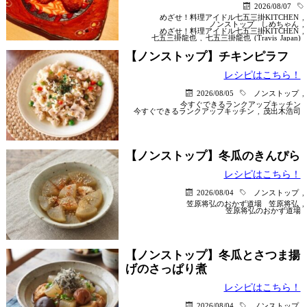
2026/08/07
めざせ！料理アイドル七五三掛KITCHEN
,
ノンストップ
しめちゃん
,
めざせ！料理アイドル七五三掛KITCHEN
,
七五三掛龍也
,
七五三掛龍也 (Travis Japan)
【ノンストップ】チキンピラフ
レシピはこちら！
2026/08/05
ノンストップ
,
今すぐできるランクアップキッチン
今すぐできるランクアップキッチン
,
茂出木浩司
【ノンストップ】冬瓜のきんぴら
レシピはこちら！
2026/08/04
ノンストップ
,
笠原将弘のおかず道場
笠原将弘
,
笠原将弘のおかず道場
【ノンストップ】冬瓜とさつま揚
げのさっぱり煮
レシピはこちら！
2026/08/04
ノンストップ
,