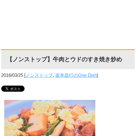
【ノンストップ】牛肉とウドのすき焼き炒め
2016/03/25
[
ノンストップ
,
坂本昌行のOne Dish
]