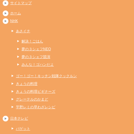
サイトマップ
ホーム
NHK
あさイチ
解決！ごはん
夢の３シェフNEO
夢の３シェフ競演
みんな！ゴハンだよ
ゴー！ゴー！キッチン戦隊クックルン
きょうの料理
きょうの料理ビギナーズ
グレーテルのかまど
平野レミの早わざレシピ
日本テレビ
バゲット