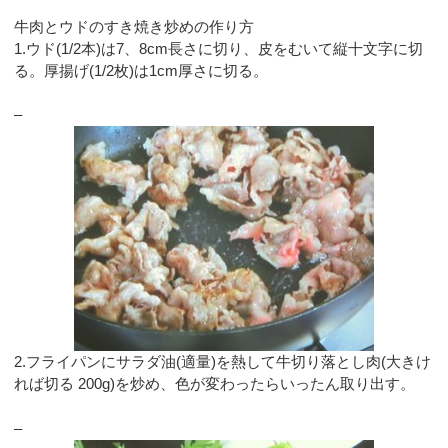
牛肉とウドのすき焼き炒めの作り方
1.ウド(1/2本)は7、8cm長さに切り、皮をむいて縦十文字に切
る。厚揚げ(1/2枚)は1cm厚さに切る。
–
2.フライパンにサラダ油(適量)を熱して牛切り落とし肉(大きけ
れば切る 200g)を炒め、色が変わったらいったん取り出す。
–