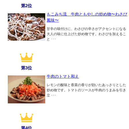
第2位
もこみち流 牛肉ともやしの炒め物〜わさび
風味〜
甘辛の味付けに、わさびの辛さがアクセントになる
大人の味に仕上げた炒め物です。わさびを加えるこ
と ･･･
第3位
牛肉のトマト和え
レモンの酸味と香菜の香りが効いたあっさりとした
炒め物です。トマトのソースが牛肉のうまみを引き
立 ･･･
第4位