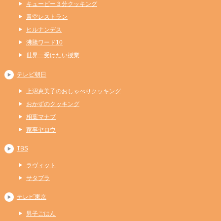
キューピー３分クッキング
青空レストラン
ヒルナンデス
沸騰ワード10
世界一受けたい授業
テレビ朝日
上沼恵美子のおしゃべりクッキング
おかずのクッキング
相葉マナブ
家事ヤロウ
TBS
ラヴィット
サタプラ
テレビ東京
男子ごはん