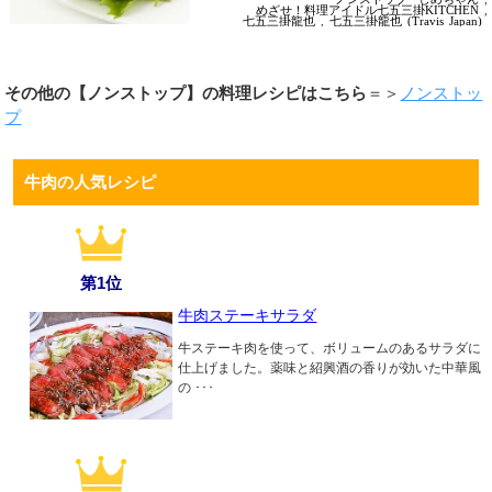
めざせ！料理アイドル七五三掛KITCHEN
,
七五三掛龍也
,
七五三掛龍也 (Travis Japan)
その他の【ノンストップ】の料理レシピはこちら
＝＞
ノンストッ
プ
牛肉の人気レシピ
第1位
牛肉ステーキサラダ
牛ステーキ肉を使って、ボリュームのあるサラダに
仕上げました。薬味と紹興酒の香りが効いた中華風
の ･･･