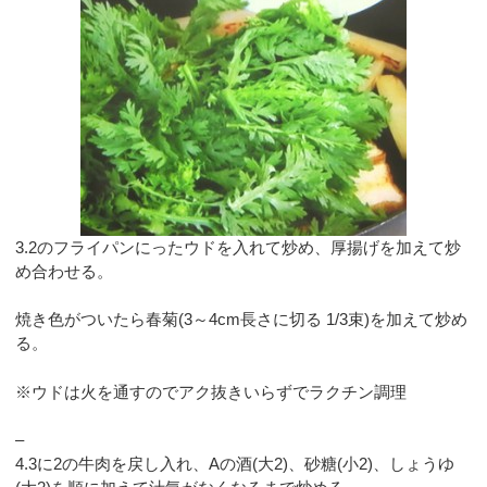
3.2のフライパンにったウドを入れて炒め、厚揚げを加えて炒
め合わせる。
焼き色がついたら春菊(3～4cm長さに切る 1/3束)を加えて炒め
る。
※ウドは火を通すのでアク抜きいらずでラクチン調理
–
4.3に2の牛肉を戻し入れ、Aの酒(大2)、砂糖(小2)、しょうゆ