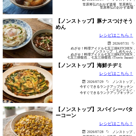
笠原将弘のおかず道場
笠原将弘
,
笠原将弘のおかず道場
【ノンストップ】豚ナスつけそう
めん
レシピはこちら！
2026/07/31
めざせ！料理アイドル七五三掛KITCHEN
,
ノンストップ
しめちゃん
,
めざせ！料理アイドル七五三掛KITCHEN
,
七五三掛龍也
,
七五三掛龍也 (Travis Japan)
【ノンストップ】海鮮チヂミ
レシピはこちら！
2026/07/29
ノンストップ
,
今すぐできるランクアップキッチン
イ・ジョンジュン
,
今すぐできるランクアップキッチン
【ノンストップ】スパイシーバタ
ーコーン
レシピはこちら！
2026/07/28
ノンストップ
,