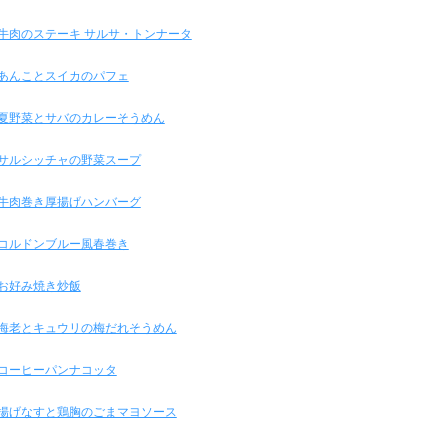
牛肉のステーキ サルサ・トンナータ
あんことスイカのパフェ
夏野菜とサバのカレーそうめん
サルシッチャの野菜スープ
牛肉巻き厚揚げハンバーグ
コルドンブルー風春巻き
お好み焼き炒飯
海老とキュウリの梅だれそうめん
コーヒーパンナコッタ
揚げなすと鶏胸のごまマヨソース