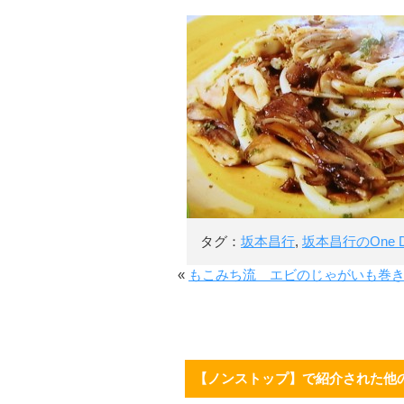
タグ：
坂本昌行
,
坂本昌行のOne D
«
もこみち流 エビのじゃがいも巻
【ノンストップ】で紹介された他