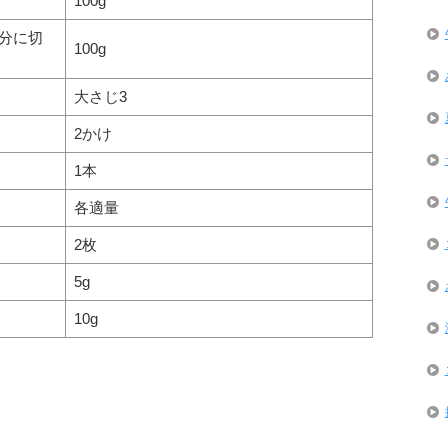
100g
分に切
100g
大さじ3
2かけ
1本
各適量
2枚
5g
10g