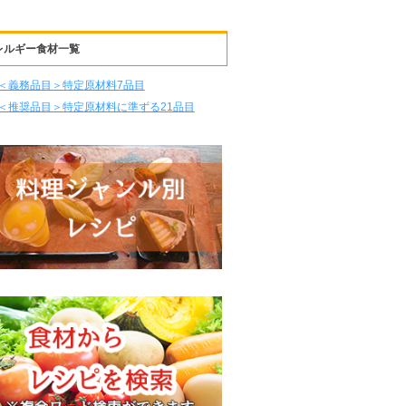
レルギー食材一覧
＜義務品目＞特定原材料7品目
＜推奨品目＞特定原材料に準ずる21品目