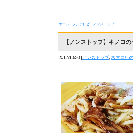
ホーム
-
フジテレビ
-
ノンストップ
【ノンストップ】キノコの
2017/10/20
[
ノンストップ
,
坂本昌行のO