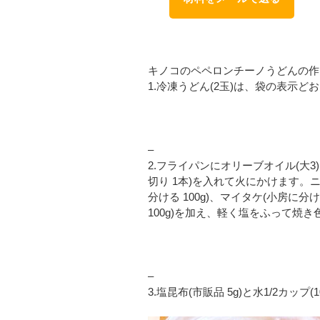
キノコのペペロンチーノうどんの作
1.冷凍うどん(2玉)は、袋の表示
–
2.フライパンにオリーブオイル(大3
切り 1本)を入れて火にかけます。
分ける 100g)、マイタケ(小房に分
100g)を加え、軽く塩をふって焼
–
3.塩昆布(市販品 5g)と水1/2カップ