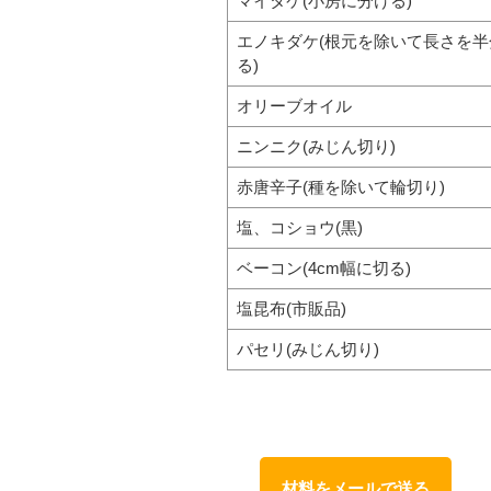
マイタケ(小房に分ける)
エノキダケ(根元を除いて長さを半
る)
オリーブオイル
ニンニク(みじん切り)
赤唐辛子(種を除いて輪切り)
塩、コショウ(黒)
ベーコン(4cm幅に切る)
塩昆布(市販品)
パセリ(みじん切り)
材料をメールで送る