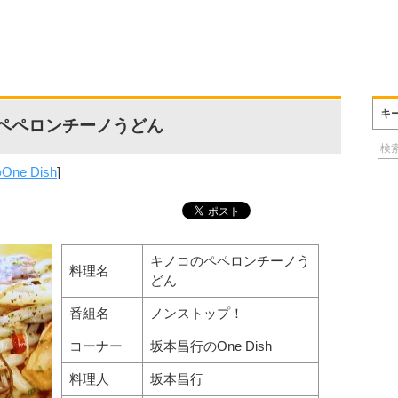
キ
ペペロンチーノうどん
ne Dish
]
キノコのペペロンチーノう
料理名
どん
番組名
ノンストップ！
コーナー
坂本昌行のOne Dish
料理人
坂本昌行