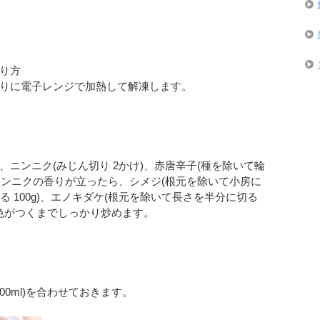
り方
どおりに電子レンジで加熱して解凍します。
)、ニンニク(みじん切り 2かけ)、赤唐辛子(種を除いて輪
ニンニクの香りが立ったら、シメジ(根元を除いて小房に
ける 100g)、エノキダケ(根元を除いて長さを半分に切る
き色がつくまでしっかり炒めます。
(100ml)を合わせておきます。