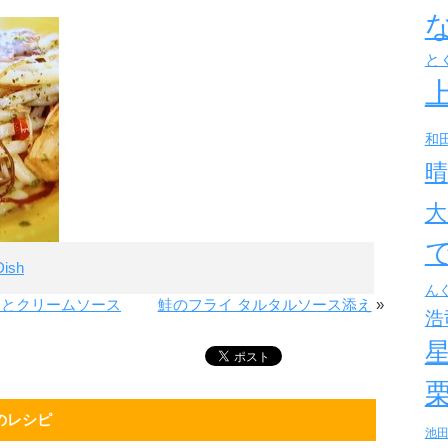
と
和
晴
大
ish
ん
きとクリームソース
鮭のフライ タルタルソース添え
»
浩
のレシピ
池