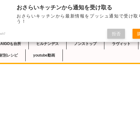
おさらいキッチンから通知を受け取る
おさらいキッチンから最新情報をプッシュ通知で受け取
チン
う！
拒否
ush7
DAIGOも台所
ヒルナンデス
ノンストップ
ラヴィット
材別レシピ
youtube動画