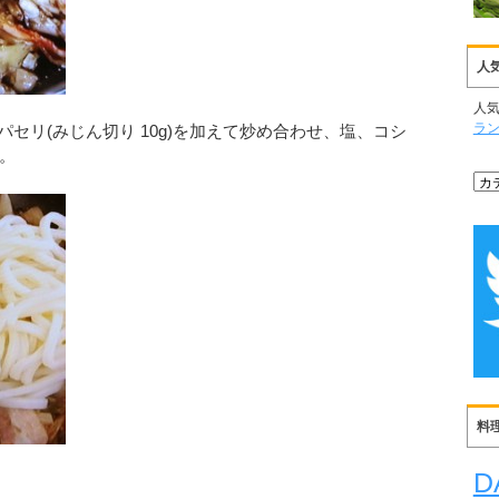
人
人
ラ
パセリ(みじん切り 10g)を加えて炒め合わせ、塩、コシ
。
料
D