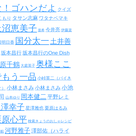
な！ゴハンだよ
クイズ
タサン志麻
ワタナベマキ
くもり
上沼恵美子
今井亮
伊藤楽
亜希
国分太一
土井善
田明日香
坂本昌行
坂本昌行のOne Dish
奥様ここ
原千鶴
大庭英子
でもう一品
小峠英二（バイき
小池
小林まさみ
小林まさみ
ぐ）
岡本健二
司
平野レミ
山本ゆり
星澤幸子
星澤雅也
栗原はるみ
栗原心平
検索きょうのおしゃレシピ
河野雅子
澤部佑（ハライ
田航