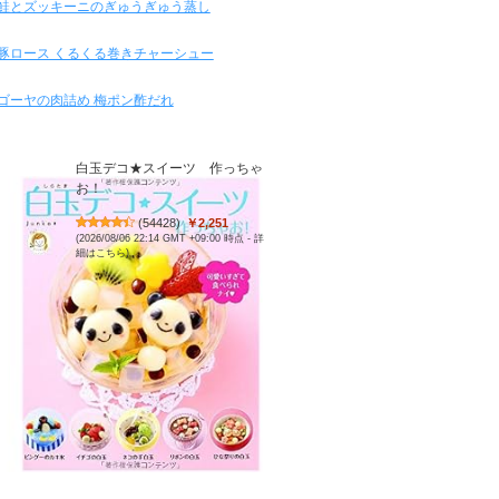
鮭とズッキーニのぎゅうぎゅう蒸し
豚ロース くるくる巻きチャーシュー
ゴーヤの肉詰め 梅ポン酢だれ
白玉デコ★スイーツ 作っちゃ
お！
(
54428
)
￥2,251
(2026/08/06 22:14 GMT +09:00 時点 -
詳
細はこちら
)