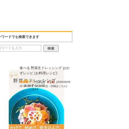
ーワードでも検索できます
食べる 野菜生ドレッシング おか
ずレシピ (お料理レシピ)
(
5312
)
￥142
(2026/08/06
22:14 GMT +09:00 時点 -
詳細はこちら
)