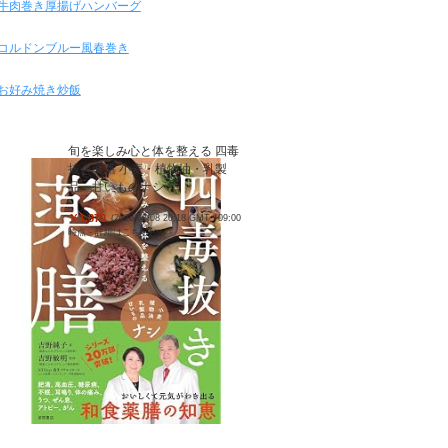
牛肉巻き厚揚げハンバーグ
コルドンブルー風春巻き
お好み焼き炒飯
旬を楽しみ心と体を整える 四毒
抜き薬膳 小麦・植物油・乳製
品・甘いものナシ
￥1,870
(2026/08/08 20:18 GMT +09:00
時点 -
詳細はこちら
)