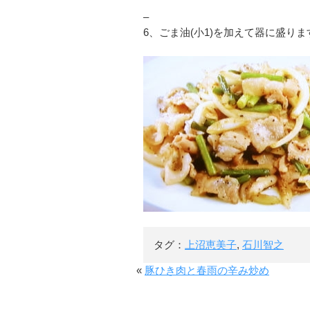
–
6、ごま油(小1)を加えて器に盛りま
タグ：
上沼恵美子
,
石川智之
«
豚ひき肉と春雨の辛み炒め