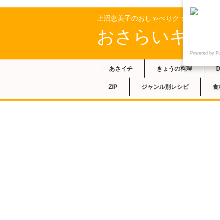
上沼恵美子のおしゃべりクッキングの
おさらいキッ
Powered by P
あさイチ
きょうの料理
ZIP
ジャンル別レシピ
食