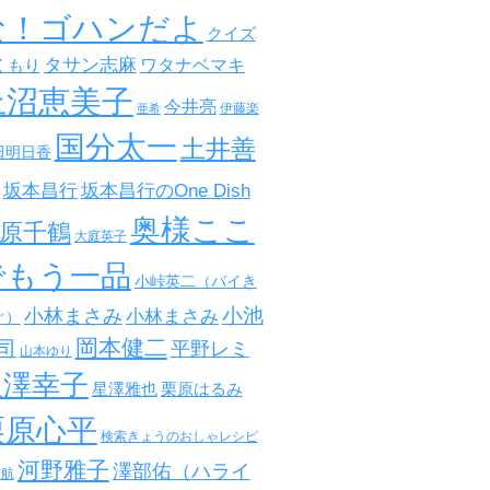
な！ゴハンだよ
クイズ
タサン志麻
ワタナベマキ
くもり
上沼恵美子
今井亮
伊藤楽
亜希
国分太一
土井善
田明日香
坂本昌行
坂本昌行のOne Dish
奥様ここ
原千鶴
大庭英子
でもう一品
小峠英二（バイき
小池
小林まさみ
小林まさみ
ぐ）
岡本健二
司
平野レミ
山本ゆり
星澤幸子
星澤雅也
栗原はるみ
栗原心平
検索きょうのおしゃレシピ
河野雅子
澤部佑（ハライ
田航