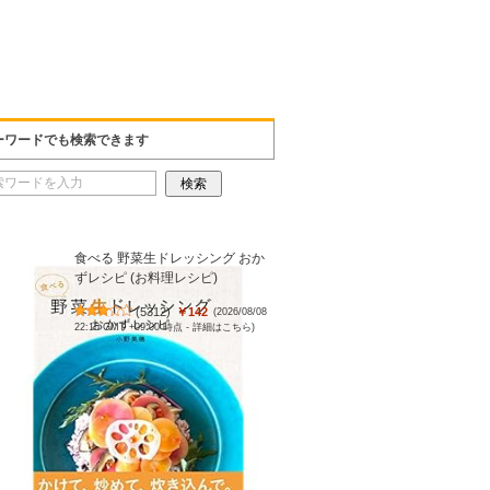
ーワードでも検索できます
食べる 野菜生ドレッシング おか
ずレシピ (お料理レシピ)
(
5312
)
￥142
(2026/08/08
22:15 GMT +09:00 時点 -
詳細はこちら
)