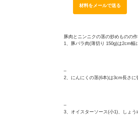
材料をメールで送る
豚肉とニンニクの茎の炒めものの作
1、豚バラ肉(薄切り 150g)は2cm
–
2、にんにくの茎(6本)は3cm長さ
–
3、オイスターソース(小1)、しょうゆ(