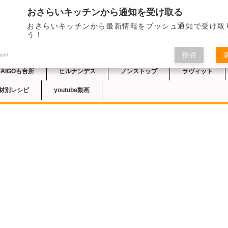
おさらいキッチンから通知を受け取る
レシピ
おさらいキッチンから最新情報をプッシュ通知で受け取
チン
う！
拒否
ush7
DAIGOも台所
ヒルナンデス
ノンストップ
ラヴィット
材別レシピ
youtube動画