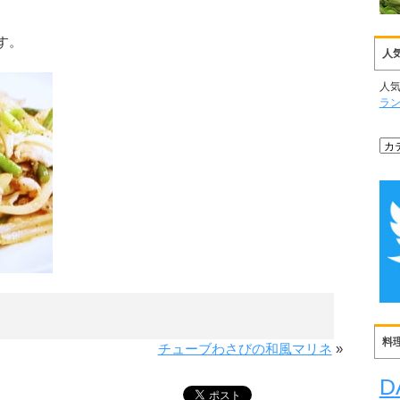
す。
人
人
ラ
料
チューブわさびの和風マリネ
»
D