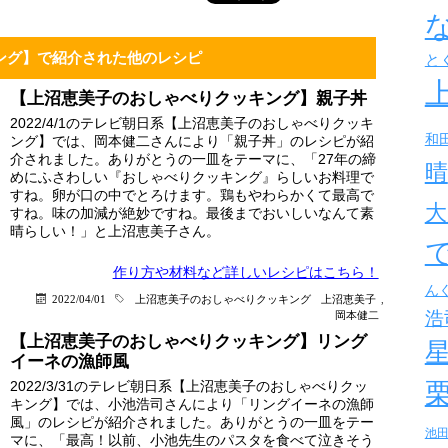
ング】で紹介された他のレシピ
と
【上沼恵美子のおしゃべりクッキング】親子丼
2022/4/1のテレビ朝日系【上沼恵美子のおしゃべりクッキ
和
ング】では、岡本健二さんにより「親子丼」のレシピが紹
介されました。ありがとうの一皿をテーマに、「27年の締
晴
めにふさわしい『おしゃべりクッキング』らしいお料理で
すね。卵が口の中でとろけます。鶏もやわらかくて最高で
大
すね。味の加減が絶妙ですね。最後までおいしいなんて素
晴らしい！」と上沼恵美子さん。
作り方や材料など詳しい
レシピはこちら！
ん
2022/04/01
上沼恵美子のおしゃべりクッキング
上沼恵美子
,
浩
岡本健二
【上沼恵美子のおしゃべりクッキング】リング
イーネの漁師風
2022/3/31のテレビ朝日系【上沼恵美子のおしゃべりクッ
キング】では、小池浩司さんにより「リングイーネの漁師
風」のレシピが紹介されました。ありがとうの一皿をテー
池
マに、「最高！以前、小池先生のパスタを食べて泣きそう