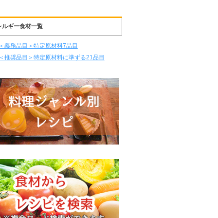
レルギー食材一覧
＜義務品目＞特定原材料7品目
＜推奨品目＞特定原材料に準ずる21品目