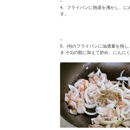
–
4、フライパンに熱湯を沸かし、に
す。
–
5、(4)のフライパンに油適量を熱
き 小1)の順に加えて炒め、にんに