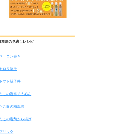
日放送の見逃しレシピ
ベーコン巻き
セロリ豚汁
トマト親子丼
たこの旨辛そうめん
たこ飯の梅風味
たこの塩麴から揚げ
ブリック