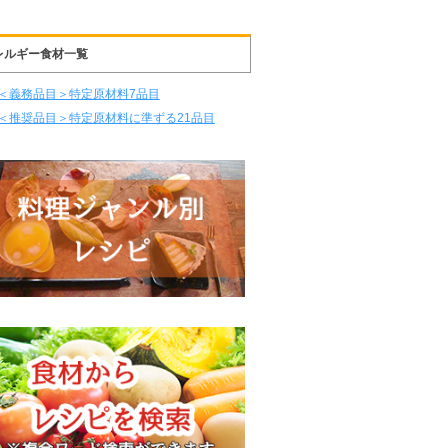
レルギー食材一覧
＜義務品目＞特定原材料7品目
＜推奨品目＞特定原材料に準ずる21品目