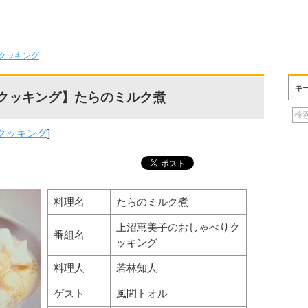
クッキング
キ
クッキング】たらのミルク煮
クッキング
]
料理名
たらのミルク煮
上沼恵美子のおしゃべりク
番組名
ッキング
料理人
若林知人
ゲスト
風間トオル