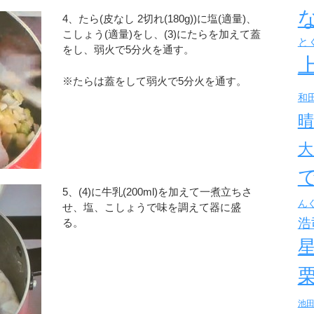
4、たら(皮なし 2切れ(180g))に塩(適量)、
こしょう(適量)をし、(3)にたらを加えて蓋
と
をし、弱火で5分火を通す。
※たらは蓋をして弱火で5分火を通す。
和
晴
大
5、(4)に牛乳(200ml)を加えて一煮立ちさ
ん
せ、塩、こしょうで味を調えて器に盛
浩
る。
池