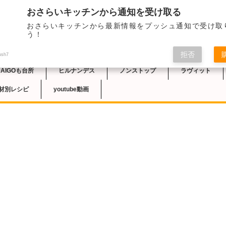
おさらいキッチンから通知を受け取る
レシピ
おさらいキッチンから最新情報をプッシュ通知で受け取
チン
う！
拒否
ush7
DAIGOも台所
ヒルナンデス
ノンストップ
ラヴィット
材別レシピ
youtube動画