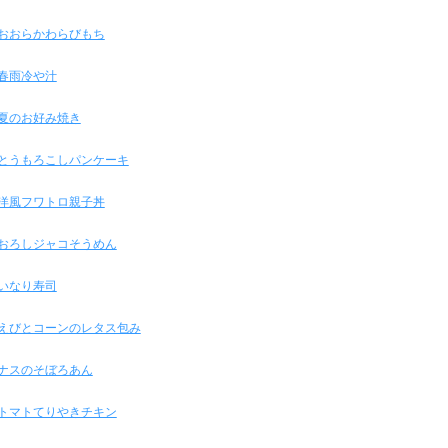
おおらかわらびもち
春雨冷や汁
夏のお好み焼き
とうもろこしパンケーキ
洋風フワトロ親子丼
おろしジャコそうめん
いなり寿司
えびとコーンのレタス包み
ナスのそぼろあん
トマトてりやきチキン