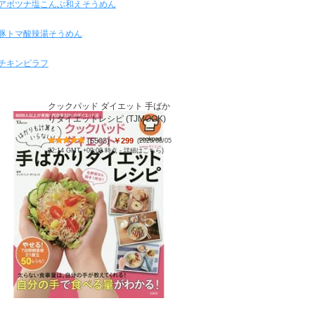
アボツナ塩こんぶ和えそうめん
豚トマ酸辣湯そうめん
チキンピラフ
クックパッド ダイエット 手ばか
りダイエットレシピ (TJMOOK)
(
5503
)
￥299
(2026/08/05
22:14 GMT +09:00 時点 -
詳細はこちら
)