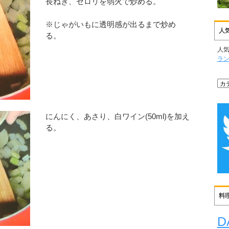
長ねぎ、セロリを弱火で炒める。
※じゃがいもに透明感が出るまで炒め
人
る。
人
ラ
にんにく、あさり、白ワイン(50ml)を加え
る。
料
D