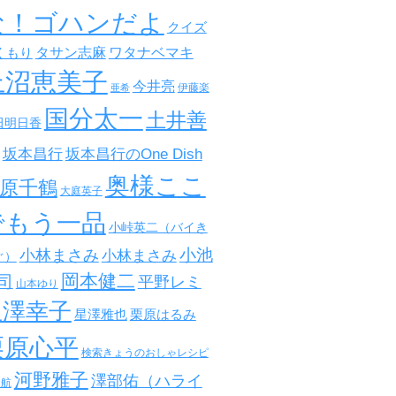
な！ゴハンだよ
クイズ
タサン志麻
ワタナベマキ
くもり
上沼恵美子
今井亮
伊藤楽
亜希
国分太一
土井善
田明日香
坂本昌行
坂本昌行のOne Dish
奥様ここ
原千鶴
大庭英子
でもう一品
小峠英二（バイき
小池
小林まさみ
小林まさみ
ぐ）
岡本健二
司
平野レミ
山本ゆり
星澤幸子
星澤雅也
栗原はるみ
栗原心平
検索きょうのおしゃレシピ
河野雅子
澤部佑（ハライ
田航