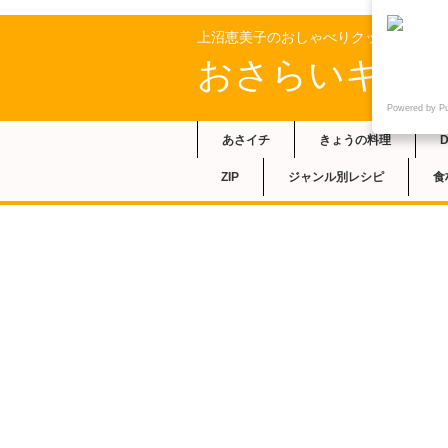
上沼恵美子のおしゃべりクッキングの
おさらいキッ
Powered by P
あさイチ
きょうの料理
ZIP
ジャンル別レシピ
食