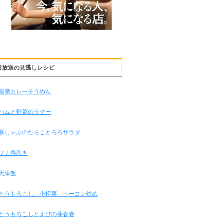
日放送の見逃しレシピ
薬膳カレーそうめん
ハムと野菜のラグー
豚しゃぶのたらことろろサラダ
ツナ春巻き
天津飯
とうもろこし、小松菜、ベーコン炒め
とうもろこしとえびの棒春巻