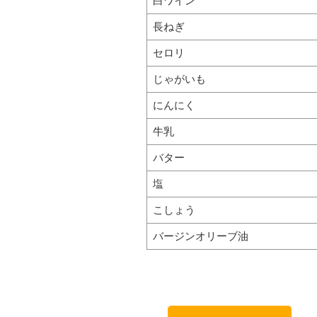
白ワイン
長ねぎ
セロリ
じゃがいも
にんにく
牛乳
バター
塩
こしょう
バージンオリーブ油