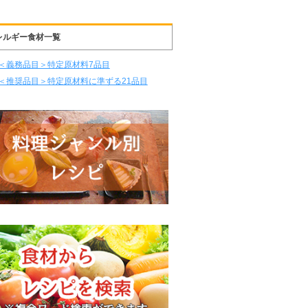
レルギー食材一覧
＜義務品目＞特定原材料7品目
＜推奨品目＞特定原材料に準ずる21品目