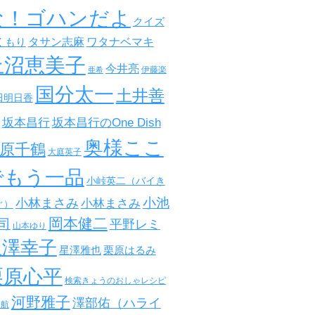
な！ゴハンだよ
クイズ
タサン志麻
ワタナベマキ
くもり
上沼恵美子
今井亮
伊藤楽
亜希
国分太一
土井善
田明日香
坂本昌行
坂本昌行のOne Dish
奥様ここ
原千鶴
大庭英子
でもう一品
小峠英二（バイき
小池
小林まさみ
小林まさみ
ぐ）
岡本健二
司
平野レミ
山本ゆり
星澤幸子
星澤雅也
栗原はるみ
栗原心平
検索きょうのおしゃレシピ
河野雅子
澤部佑（ハライ
田航