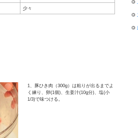
少々
1、豚ひき肉（300g）は粘りが出るまでよ
く練り、卵(1個)、生姜汁(10g分)、塩(小
1/3)で味つける。