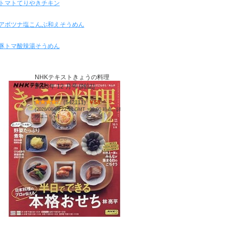
トマトてりやきチキン
アボツナ塩こんぶ和えそうめん
豚トマ酸辣湯そうめん
NHKテキストきょうの料理
2023年 12 月号 [雑誌]
(
542111
)
￥58
(2026/08/06 22:14 GMT +09:00 時点 -
詳
細はこちら
)