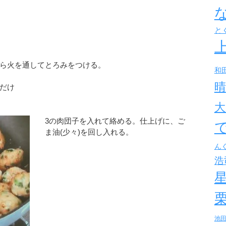
と
ら火を通してとろみをつける。
和
晴
だけ
大
3の肉団子を入れて絡める。仕上げに、ご
ま油(少々)を回し入れる。
ん
浩
池