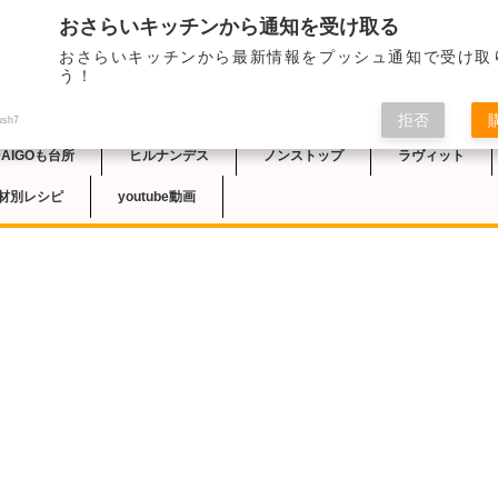
おさらいキッチンから通知を受け取る
おさらいキッチンから最新情報をプッシュ通知で受け取
チン
う！
拒否
ush7
DAIGOも台所
ヒルナンデス
ノンストップ
ラヴィット
材別レシピ
youtube動画