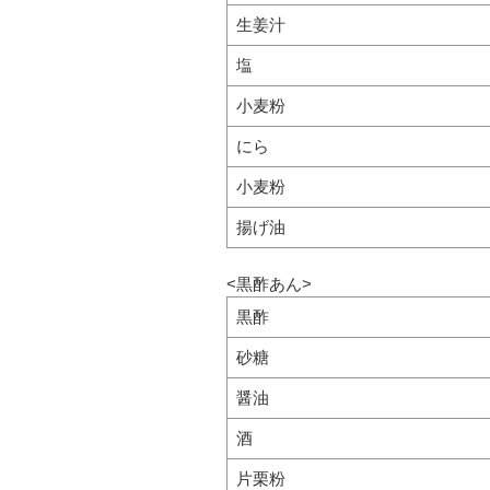
生姜汁
塩
小麦粉
にら
小麦粉
揚げ油
<黒酢あん>
黒酢
砂糖
醤油
酒
片栗粉