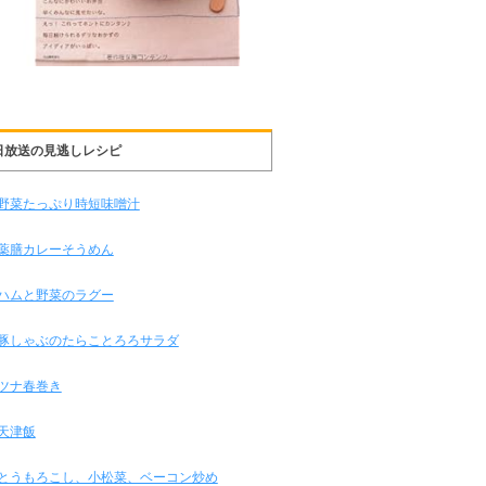
日放送の見逃しレシピ
野菜たっぷり時短味噌汁
薬膳カレーそうめん
ハムと野菜のラグー
豚しゃぶのたらことろろサラダ
ツナ春巻き
天津飯
とうもろこし、小松菜、ベーコン炒め