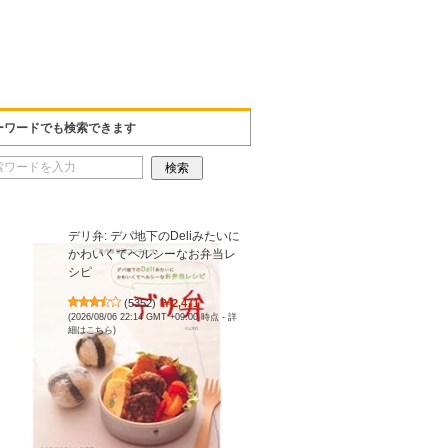
ーワードでも検索できます
デリ弁: デパ地下のDeliみたいに
かわいくてヘルシーなお弁当レ
シピ
(
5352
)
￥2,471
(2026/08/06 22:14 GMT +09:00 時点 -
詳
細はこちら
)