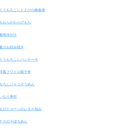
とうもろこしとえびの棒春巻
おおらかわらびもち
春雨冷や汁
夏のお好み焼き
とうもろこしパンケーキ
洋風フワトロ親子丼
おろしジャコそうめん
いなり寿司
えびとコーンのレタス包み
ナスのそぼろあん