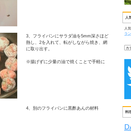
人
人
ラ
3、フライパンにサラダ油を5mm深さほど
熱し、2を入れて、転がしながら焼き、網
に取り出す。
※揚げずに少量の油で焼くことで手軽に
4、別のフライパンに黒酢あんの材料
料
D