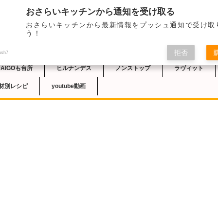
おさらいキッチンから通知を受け取る
おさらいキッチンから最新情報をプッシュ通知で受け取
チン
う！
拒否
ush7
DAIGOも台所
ヒルナンデス
ノンストップ
ラヴィット
材別レシピ
youtube動画