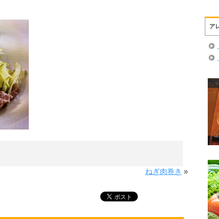
ア
ねぎ肉巻き
»