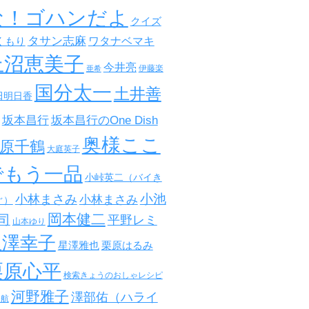
な！ゴハンだよ
クイズ
タサン志麻
ワタナベマキ
くもり
上沼恵美子
今井亮
伊藤楽
亜希
国分太一
土井善
田明日香
坂本昌行
坂本昌行のOne Dish
奥様ここ
原千鶴
大庭英子
でもう一品
小峠英二（バイき
小池
小林まさみ
小林まさみ
ぐ）
岡本健二
司
平野レミ
山本ゆり
星澤幸子
星澤雅也
栗原はるみ
栗原心平
検索きょうのおしゃレシピ
河野雅子
澤部佑（ハライ
田航