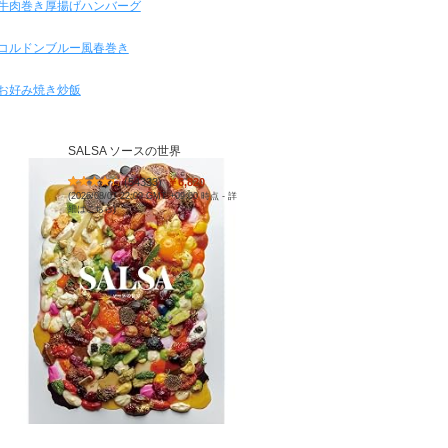
牛肉巻き厚揚げハンバーグ
コルドンブルー風春巻き
お好み焼き炒飯
SALSA ソースの世界
(
54333
)
￥6,820
(2026/08/07 22:09 GMT +09:00 時点 -
詳
細はこちら
)