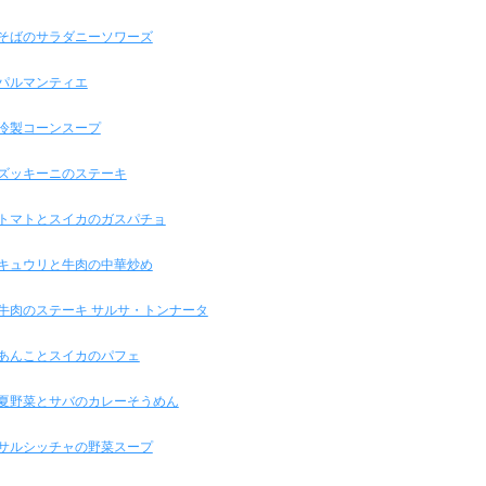
そばのサラダニーソワーズ
パルマンティエ
冷製コーンスープ
ズッキーニのステーキ
トマトとスイカのガスパチョ
キュウリと牛肉の中華炒め
牛肉のステーキ サルサ・トンナータ
あんことスイカのパフェ
夏野菜とサバのカレーそうめん
サルシッチャの野菜スープ