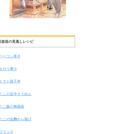
日放送の見逃しレシピ
ベーコン巻き
セロリ豚汁
トマト親子丼
たこの旨辛そうめん
たこ飯の梅風味
たこの塩麴から揚げ
ブリック