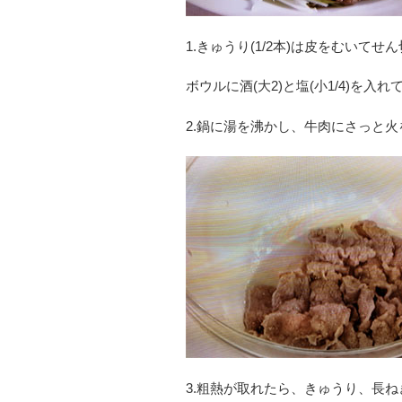
1.きゅうり(1/2本)は皮をむいてせ
ボウルに酒(大2)と塩(小1/4)を入
2.鍋に湯を沸かし、牛肉にさっと
3.粗熱が取れたら、きゅうり、長ね