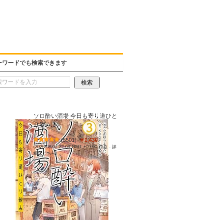
ーワードでも検索できます
ソロ酔い酒場 今日も寄り道ひと
り飲み 3
(
5501
)
￥1,430
(2026/08/07 22:09 GMT +09:00 時点 -
詳
細はこちら
)