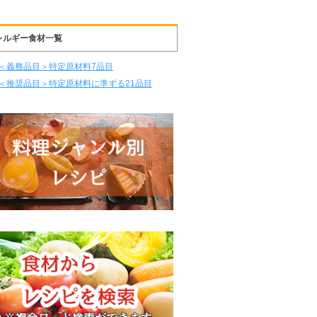
レルギー食材一覧
＜義務品目＞特定原材料7品目
＜推奨品目＞特定原材料に準ずる21品目