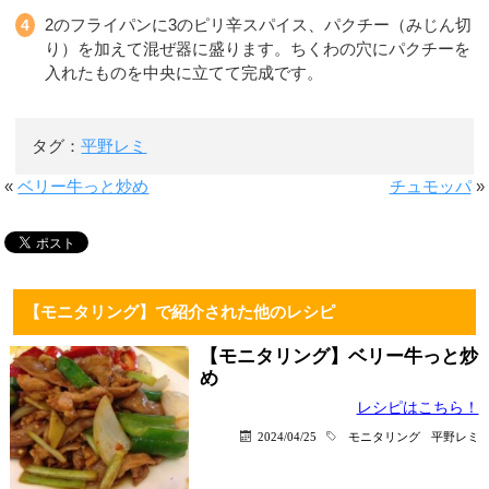
2のフライパンに3のピリ辛スパイス、パクチー（みじん切
り）を加えて混ぜ器に盛ります。ちくわの穴にパクチーを
入れたものを中央に立てて完成です。
タグ：
平野レミ
«
ベリー牛っと炒め
チュモッパ
»
【モニタリング】で紹介された他のレシピ
【モニタリング】ベリー牛っと炒
め
レシピはこちら！
2024/04/25
モニタリング
平野レミ