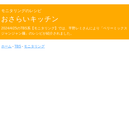
モニタリングのレシピ
おさらいキッチン
2024/4/25のTBS系【モニタリング】では、平野レミさんにより「ベリーミックス
ジャンジャン麺」のレシピが紹介されました。
ホーム
-
TBS
-
モニタリング