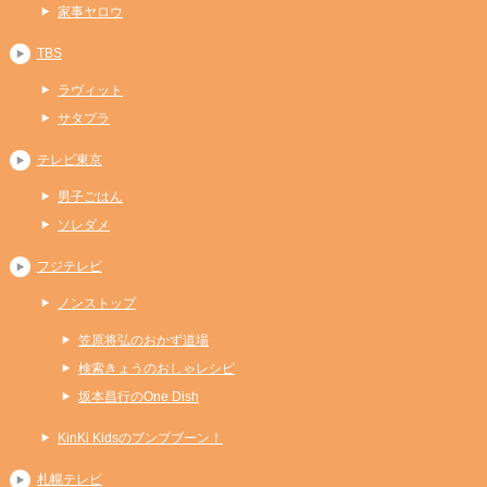
家事ヤロウ
TBS
ラヴィット
サタプラ
テレビ東京
男子ごはん
ソレダメ
フジテレビ
ノンストップ
笠原将弘のおかず道場
検索きょうのおしゃレシピ
坂本昌行のOne Dish
KinKi Kidsのブンブブーン！
札幌テレビ