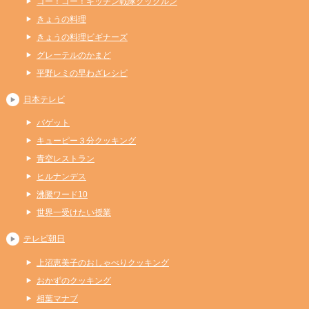
ゴー！ゴー！キッチン戦隊クックルン
きょうの料理
きょうの料理ビギナーズ
グレーテルのかまど
平野レミの早わざレシピ
日本テレビ
バゲット
キューピー３分クッキング
青空レストラン
ヒルナンデス
沸騰ワード10
世界一受けたい授業
テレビ朝日
上沼恵美子のおしゃべりクッキング
おかずのクッキング
相葉マナブ