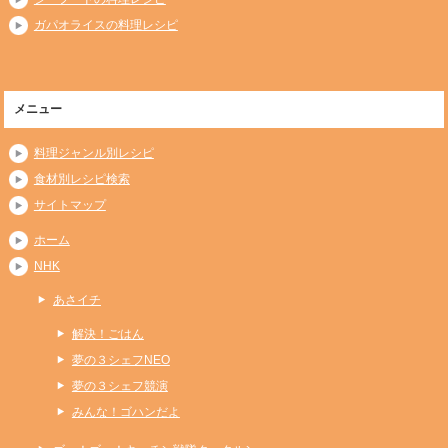
ガパオライスの料理レシピ
メニュー
料理ジャンル別レシピ
食材別レシピ検索
サイトマップ
ホーム
NHK
あさイチ
解決！ごはん
夢の３シェフNEO
夢の３シェフ競演
みんな！ゴハンだよ