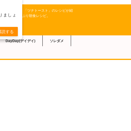
S系【ひるおび】では、「ツナトースト」のレシピが紹
りましょ
ウマ！栄養たっぷり朝食レシピ。
購読する
DayDay(デイデイ)
ソレダメ