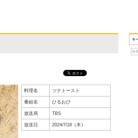
キ
料理名
ツナトースト
番組名
ひるおび
放送局
TBS
放送日
2024/7/18（木）