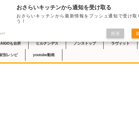
おさらいキッチンから通知を受け取る
2024/7/18のTB
おさらいキッチンから最新情報をプッシュ通知で受け取
介されました。簡単激
チン
う！
拒否
ush7
DAIGOも台所
ヒルナンデス
ノンストップ
ラヴィット
材別レシピ
youtube動画