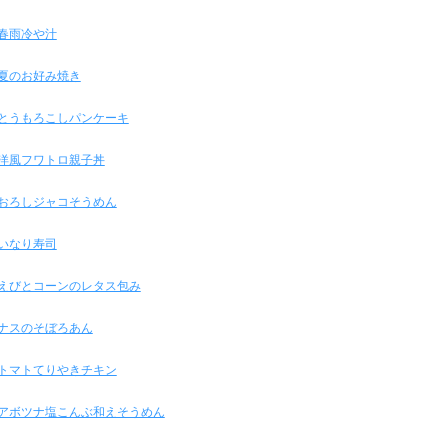
春雨冷や汁
夏のお好み焼き
とうもろこしパンケーキ
洋風フワトロ親子丼
おろしジャコそうめん
いなり寿司
えびとコーンのレタス包み
ナスのそぼろあん
トマトてりやきチキン
アボツナ塩こんぶ和えそうめん