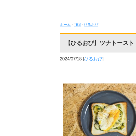
ホーム
-
TBS
-
ひるおび
【ひるおび】ツナトースト
2024/07/18
[
ひるおび
]