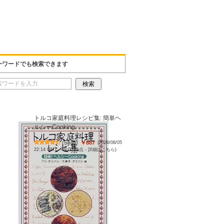
ーワードでも検索できます
トルコ家庭料理レシピ集: 簡単ヘ
ルシーCooking
(
5448
)
￥887
(2026/08/05
22:14 GMT +09:00 時点 -
詳細はこちら
)