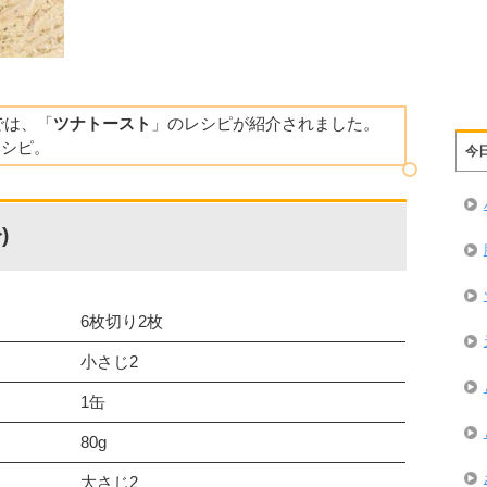
】では、「
ツナトースト
」のレシピが紹介されました。
レシピ。
今
)
6枚切り2枚
小さじ2
1缶
80g
大さじ2