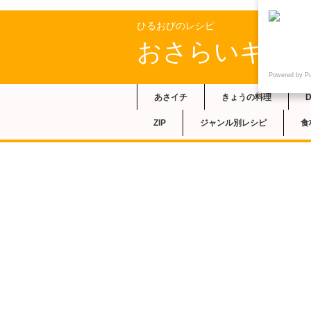
ひるおびのレシピ
おさらいキッ
Powered by P
あさイチ
きょうの料理
ZIP
ジャンル別レシピ
食