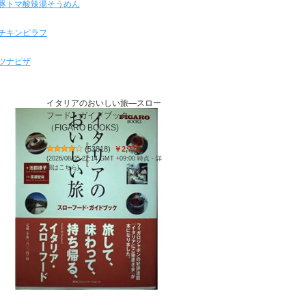
豚トマ酸辣湯そうめん
チキンピラフ
ツナピザ
イタリアのおいしい旅―スロー
フード・ガイドブック
（FIGARO BOOKS)
(
53818
)
￥2,710
(2026/08/05 22:14 GMT +09:00 時点 -
詳
細はこちら
)