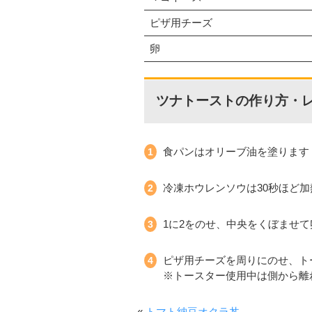
ピザ用チーズ
卵
ツナトーストの作り方・
食パンはオリーブ油を塗ります
冷凍ホウレンソウは30秒ほど
1に2をのせ、中央をくぼませ
ピザ用チーズを周りにのせ、ト
※トースター使用中は側から離
«
トマト納豆オクラ丼