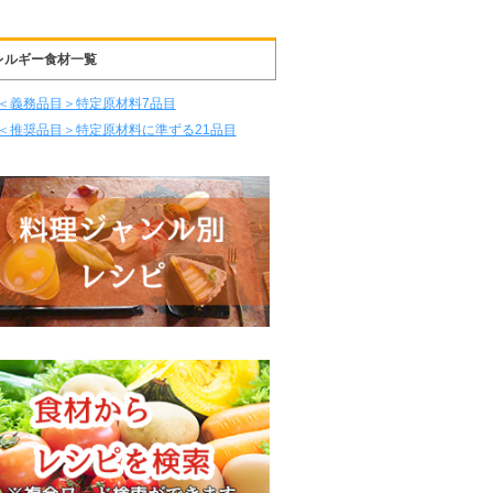
レルギー食材一覧
＜義務品目＞特定原材料7品目
＜推奨品目＞特定原材料に準ずる21品目