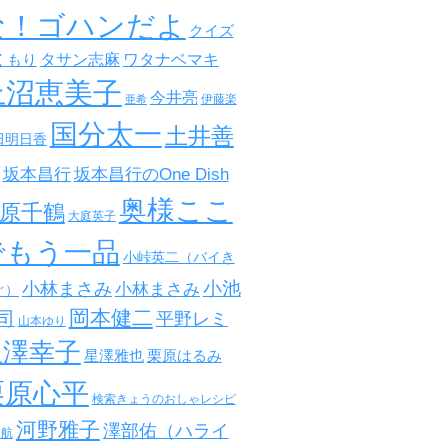
な！ゴハンだよ
クイズ
タサン志麻
ワタナベマキ
くもり
上沼恵美子
今井亮
伊藤楽
亜希
国分太一
土井善
田明日香
坂本昌行
坂本昌行のOne Dish
奥様ここ
原千鶴
大庭英子
でもう一品
小峠英二（バイき
小池
小林まさみ
小林まさみ
ぐ）
岡本健二
司
平野レミ
山本ゆり
星澤幸子
星澤雅也
栗原はるみ
栗原心平
検索きょうのおしゃレシピ
河野雅子
澤部佑（ハライ
田航