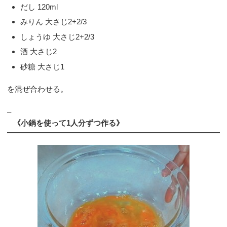
だし 120ml
みりん 大さじ2+2/3
しょうゆ 大さじ2+2/3
酒 大さじ2
砂糖 大さじ1
を混ぜ合わせる。
–
《小鍋を使って1人分ずつ作る》