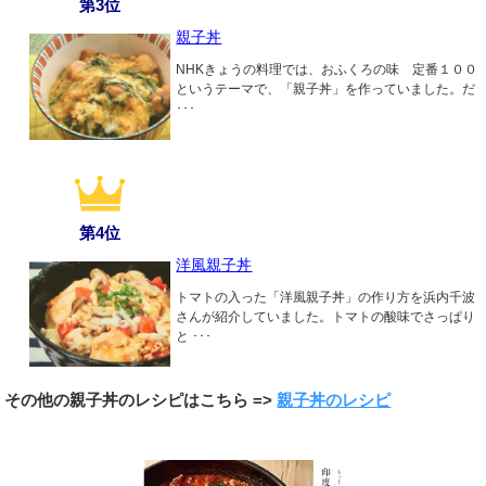
第3位
親子丼
NHKきょうの料理では、おふくろの味 定番１００
というテーマで、「親子丼」を作っていました。だ
･･･
第4位
洋風親子丼
トマトの入った「洋風親子丼」の作り方を浜内千波
さんが紹介していました。トマトの酸味でさっぱり
と ･･･
その他の親子丼のレシピはこちら =>
親子丼のレシピ