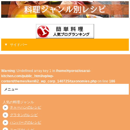
サイドバー
Warning
: Undefined array key 1 in
/home/nyoroz/osarai-
kitchen.com/public_html/wp/wp-
content/themes/keni62_wp_corp_140725/taxonomies.php
on line
186
メニュー
人気の料理ジャンル
チャーハンのレシピ
グラタンのレシピ
ハンバーグのレシピ
スープのレシピ