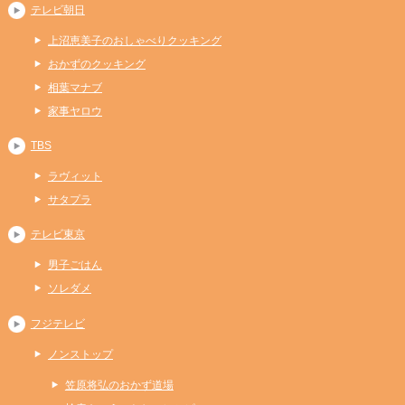
テレビ朝日
上沼恵美子のおしゃべりクッキング
おかずのクッキング
相葉マナブ
家事ヤロウ
TBS
ラヴィット
サタプラ
テレビ東京
男子ごはん
ソレダメ
フジテレビ
ノンストップ
笠原将弘のおかず道場