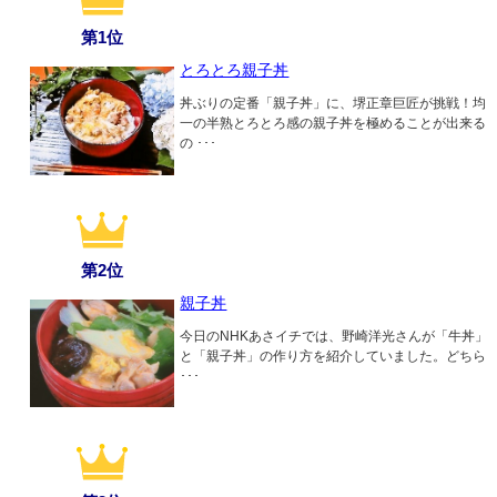
第1位
とろとろ親子丼
丼ぶりの定番「親子丼」に、堺正章巨匠が挑戦！均
一の半熟とろとろ感の親子丼を極めることが出来る
の ･･･
第2位
親子丼
今日のNHKあさイチでは、野崎洋光さんが「牛丼」
と「親子丼」の作り方を紹介していました。どちら
･･･