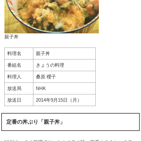
親子丼
料理名
親子丼
番組名
きょうの料理
料理人
桑原 櫻子
放送局
NHK
放送日
2014年9月15日（月）
定番の丼ぶり「親子丼」