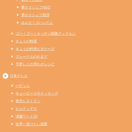
夢の３シェフNEO
夢の３シェフ競演
みんな！ゴハンだよ
ゴー！ゴー！キッチン戦隊クックルン
きょうの料理
きょうの料理ビギナーズ
グレーテルのかまど
平野レミの早わざレシピ
日本テレビ
バゲット
キューピー３分クッキング
青空レストラン
ヒルナンデス
沸騰ワード10
世界一受けたい授業