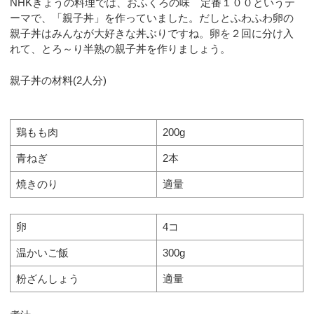
NHKきょうの料理では、おふくろの味 定番１００というテ
ーマで、「親子丼」を作っていました。だしとふわふわ卵の
親子丼はみんなが大好きな丼ぶりですね。卵を２回に分け入
れて、とろ～り半熟の親子丼を作りましょう。
親子丼の材料(2人分)
鶏もも肉
200g
青ねぎ
2本
焼きのり
適量
卵
4コ
温かいご飯
300g
粉ざんしょう
適量