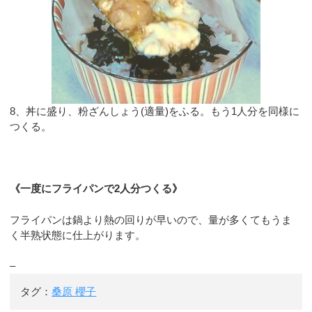
8、丼に盛り、粉ざんしょう(適量)をふる。もう1人分を同様に
つくる。
《一度にフライパンで2人分つくる》
フライパンは鍋より熱の回りが早いので、量が多くてもうま
く半熟状態に仕上がります。
–
タグ：
桑原 櫻子