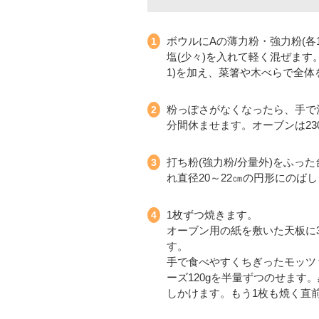
ボウルにAの薄力粉・強力粉(各1
塩(少々)を入れて軽く混ぜます。
1)を加え、菜箸や木べらで全体
粉っぽさがなくなったら、手で
分間休ませます。オーブンは23
打ち粉(強力粉/分量外)をふっ
れ直径20～22㎝の円形にのば
1枚ずつ焼きます。
オーブン用の紙を敷いた天板に
す。
手で食べやすくちぎったモッツァレ
ーズ120gを半量ずつのせま
しかけます。もう1枚も焼く直