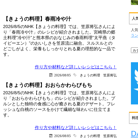
【きょうの料理】春雨冷や汁
人
2026/8/5のNHK【きょうの料理】では、笠原将弘さんによ
人
り「春雨冷や汁」のレシピが紹介されました。宮崎県の郷
ラ
土料理”冷や汁”と熊本県のおなじみの春雨料理”太平燕（タ
イピーエン）”のおいしさを笠原流に融合。スルスルとの
どごしがよく、栄養もしっかりとれる夏の理想的な一品で
す。
作り方や材料など詳しい
レシピはこちら！
2026/08/05
きょうの料理
笠原将弘
【きょうの料理】おおらかわらびもち
2026/8/5のNHK【きょうの料理】では、笠原将弘さんによ
り「おおらかわらびもち」のレシピが紹介されました。プ
ルンとした独特の食感に心が癒される夏のデザート。フレ
ッシュな白桃のソースをかけて繊細な味わいに仕立てま
す。
料
作り方や材料など詳しい
レシピはこちら！
D
2026/08/05
きょうの料理
笠原将弘