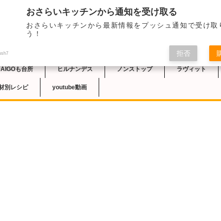
おさらいキッチンから通知を受け取る
2022/6/1のNHK
おさらいキッチンから最新情報をプッシュ通知で受け取
グルトピザ」のレシピ
チン
う！
る、発酵いらずの簡単
っぷりのせて焼きます
拒否
ush7
DAIGOも台所
ヒルナンデス
ノンストップ
ラヴィット
材別レシピ
youtube動画