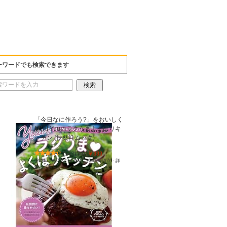
ーワードでも検索できます
「今日なに作ろう?」をおいしく
解決! Yuuのラクうまよくばりキ
ッチン (扶桑社ムック)
(
543134
)
￥333
(2026/08/07 22:14 GMT +09:00 時点 -
詳
細はこちら
)