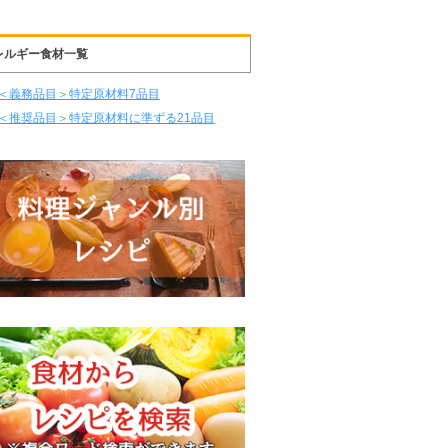
レルギー食材一覧
＜義務品目＞特定原材料7品目
＜推奨品目＞特定原材料に準ずる21品目