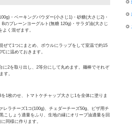
00g)・ベーキングパウダー(小さじ1)・砂糖(大さじ2)・
Bのプレーンヨーグルト(無糖 120g)・サラダ油(大さじ
をよく混ぜます。
混ぜて1つにまとめ、ボウルにラップをして室温で約15
0℃に温めておきます。
た台に2を取り出し、2等分にして丸めます。麺棒でそれぞ
します。
3を1枚のせ、トマトケチャップ大さじ1を全体に塗りま
ラチーズ1コ(100g)、チェダーチーズ50g、ピザ用チ
す。黒こしょう適量をふり、生地の縁にオリーブ油適量を回
前に同様に作ります。