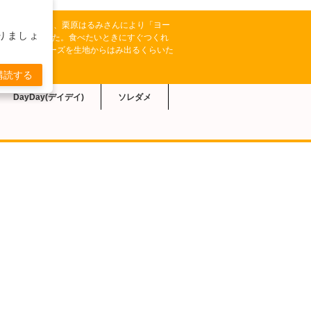
【きょうの料理】では、栗原はるみさんにより「ヨー
りましょ
が紹介されました。食べたいときにすぐつくれ
ピザ。3種のチーズを生地からはみ出るくらいた
。
購読する
DayDay(デイデイ)
ソレダメ