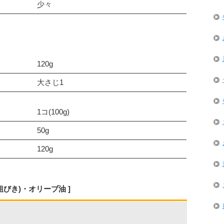
少々
120g
大さじ1
1コ(100g)
50g
120g
粗びき)・オリーブ油