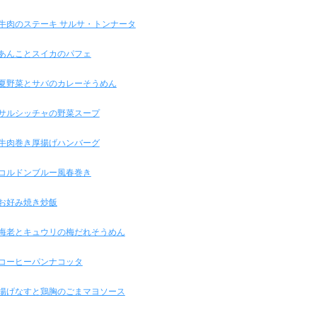
牛肉のステーキ サルサ・トンナータ
あんことスイカのパフェ
夏野菜とサバのカレーそうめん
サルシッチャの野菜スープ
牛肉巻き厚揚げハンバーグ
コルドンブルー風春巻き
お好み焼き炒飯
海老とキュウリの梅だれそうめん
コーヒーパンナコッタ
揚げなすと鶏胸のごまマヨソース