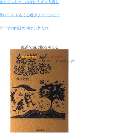
鮭とズッキーニのぎゅうぎゅう蒸し
豚ロース くるくる巻きチャーシュー
ゴーヤの肉詰め 梅ポン酢だれ
紅茶で遊ぶ観る考える
(
5442
)
￥1,453
(2026/08/07 22:14 GMT +09:00 時点 -
詳
細はこちら
)