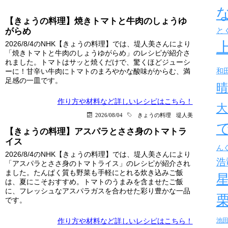
【きょうの料理】焼きトマトと牛肉のしょうゆ
と
がらめ
2026/8/4のNHK【きょうの料理】では、堤人美さんにより
「焼きトマトと牛肉のしょうゆがらめ」のレシピが紹介さ
れました。トマトはサッと焼くだけで、驚くほどジューシ
和
ーに！甘辛い牛肉にトマトのまろやかな酸味がからむ、満
足感の一皿です。
晴
作り方や材料など詳しい
レシピはこちら！
大
2026/08/04
きょうの料理
堤人美
【きょうの料理】アスパラとささ身のトマトラ
イス
ん
2026/8/4のNHK【きょうの料理】では、堤人美さんにより
浩
「アスパラとささ身のトマトライス」のレシピが紹介され
ました。たんぱく質も野菜も手軽にとれる炊き込みご飯
は、夏にこそおすすめ。トマトのうまみを含ませたご飯
に、フレッシュなアスパラガスを合わせた彩り豊かな一品
です。
作り方や材料など詳しい
レシピはこちら！
池