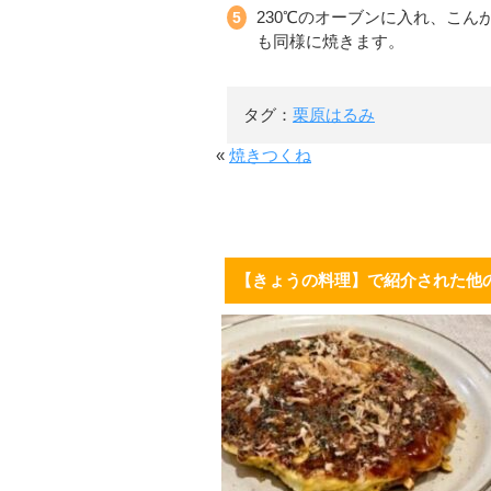
230℃のオーブンに入れ、こん
も同様に焼きます。
タグ：
栗原はるみ
«
焼きつくね
【きょうの料理】で紹介された他