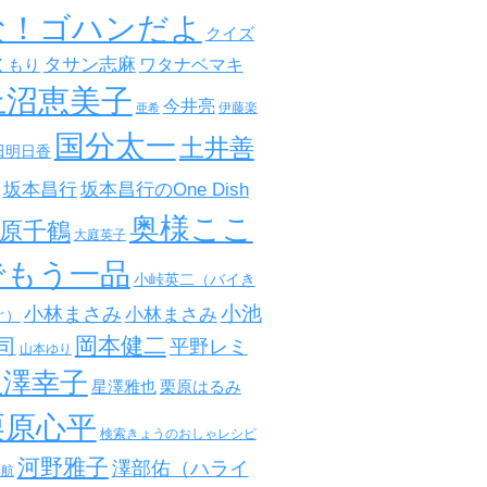
な！ゴハンだよ
クイズ
タサン志麻
ワタナベマキ
くもり
上沼恵美子
今井亮
伊藤楽
亜希
国分太一
土井善
田明日香
坂本昌行
坂本昌行のOne Dish
奥様ここ
原千鶴
大庭英子
でもう一品
小峠英二（バイき
小池
小林まさみ
小林まさみ
ぐ）
岡本健二
司
平野レミ
山本ゆり
星澤幸子
星澤雅也
栗原はるみ
栗原心平
検索きょうのおしゃレシピ
河野雅子
澤部佑（ハライ
田航