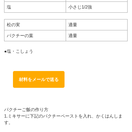
塩
小さじ1/2強
松の実
適量
パクチーの葉
適量
●塩・こしょう
材料をメールで送る
パクチーご飯の作り方
1.ミキサーに下記のパクチーペーストを入れ、かくはんしま
す。