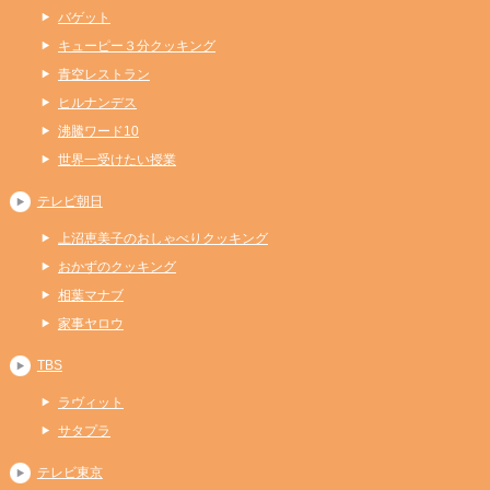
バゲット
キューピー３分クッキング
青空レストラン
ヒルナンデス
沸騰ワード10
世界一受けたい授業
テレビ朝日
上沼恵美子のおしゃべりクッキング
おかずのクッキング
相葉マナブ
家事ヤロウ
TBS
ラヴィット
サタプラ
テレビ東京