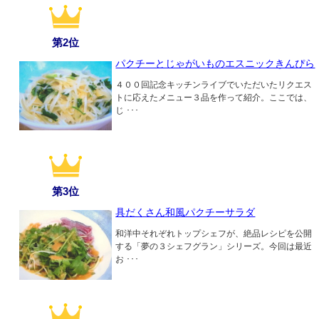
第2位
パクチーとじゃがいものエスニックきんぴら
４００回記念キッチンライブでいただいたリクエス
トに応えたメニュー３品を作って紹介。ここでは、
じ ･･･
第3位
具だくさん和風パクチーサラダ
和洋中それぞれトップシェフが、絶品レシピを公開
する「夢の３シェフグラン」シリーズ。今回は最近
お ･･･