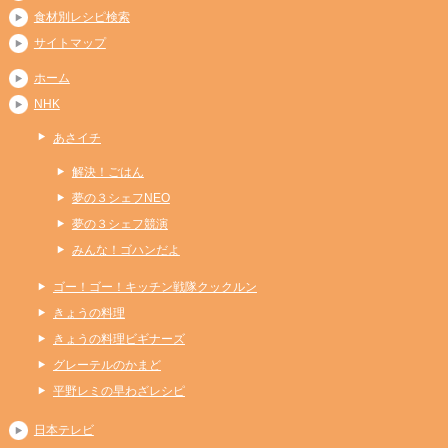
食材別レシピ検索
サイトマップ
ホーム
NHK
あさイチ
解決！ごはん
夢の３シェフNEO
夢の３シェフ競演
みんな！ゴハンだよ
ゴー！ゴー！キッチン戦隊クックルン
きょうの料理
きょうの料理ビギナーズ
グレーテルのかまど
平野レミの早わざレシピ
日本テレビ