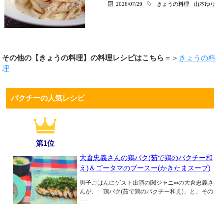
2026/07/29
きょうの料理
山本ゆり
その他の【きょうの料理】の料理レシピはこちら
＝＞
きょうの料
理
パクチーの人気レシピ
第1位
大倉忠義さんの鶏パク(茹で鶏のパクチー和
え)＆ゴータマのプースー(かきたまスープ)
男子ごはんにゲスト出演の関ジャニ∞の大倉忠義さ
んが、「鶏パク(茹で鶏のパクチー和え)」と、その
･･･