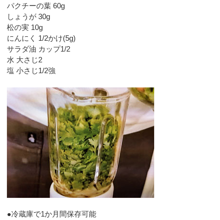
パクチーの葉 60g
しょうが 30g
松の実 10g
にんにく 1/2かけ(5g)
サラダ油 カップ1/2
水 大さじ2
塩 小さじ1/2強
●冷蔵庫で1か月間保存可能