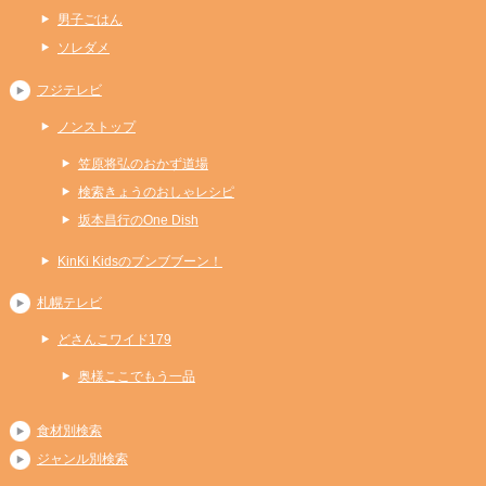
男子ごはん
ソレダメ
フジテレビ
ノンストップ
笠原将弘のおかず道場
検索きょうのおしゃレシピ
坂本昌行のOne Dish
KinKi Kidsのブンブブーン！
札幌テレビ
どさんこワイド179
奥様ここでもう一品
食材別検索
ジャンル別検索