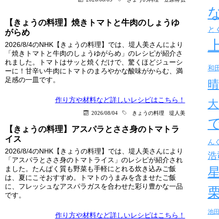
【きょうの料理】焼きトマトと牛肉のしょうゆ
と
がらめ
2026/8/4のNHK【きょうの料理】では、堤人美さんにより
「焼きトマトと牛肉のしょうゆがらめ」のレシピが紹介さ
れました。トマトはサッと焼くだけで、驚くほどジューシ
和
ーに！甘辛い牛肉にトマトのまろやかな酸味がからむ、満
足感の一皿です。
晴
作り方や材料など詳しい
レシピはこちら！
大
2026/08/04
きょうの料理
堤人美
【きょうの料理】アスパラとささ身のトマトラ
イス
ん
2026/8/4のNHK【きょうの料理】では、堤人美さんにより
浩
「アスパラとささ身のトマトライス」のレシピが紹介され
ました。たんぱく質も野菜も手軽にとれる炊き込みご飯
は、夏にこそおすすめ。トマトのうまみを含ませたご飯
に、フレッシュなアスパラガスを合わせた彩り豊かな一品
です。
池
作り方や材料など詳しい
レシピはこちら！