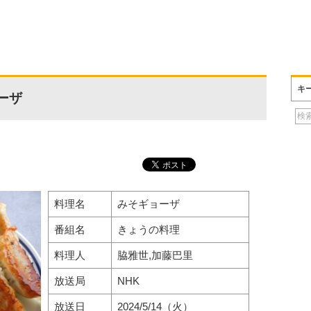
キ
ーザ
料理名
みそギョーザ
番組名
きょうの料理
料理人
脇雅世,加藤巴里
放送局
NHK
放送日
2024/5/14（火）