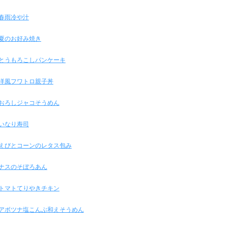
春雨冷や汁
夏のお好み焼き
とうもろこしパンケーキ
洋風フワトロ親子丼
おろしジャコそうめん
いなり寿司
えびとコーンのレタス包み
ナスのそぼろあん
トマトてりやきチキン
アボツナ塩こんぶ和えそうめん