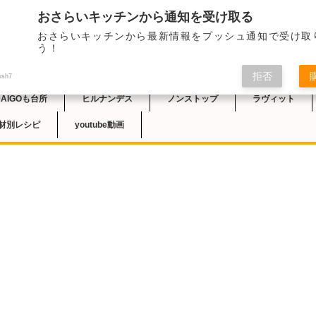
おさらいキッチンから通知を受け取る
2024/5/14のNH
おさらいキッチンから最新情報をプッシュ通知で受け取
り「みそギョーザ」の
チン
う！
１と野菜たっぷりの餃
拒否
ush7
DAIGOも台所
ヒルナンデス
ノンストップ
ラヴィット
材別レシピ
youtube動画