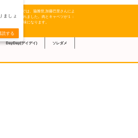
K系【きょうの料理】では、脇雅世,加藤巴里さんによ
りましょ
レシピが紹介されました。肉とキャベツが１：
子。みそが隠し味になります。
購読する
DayDay(デイデイ)
ソレダメ