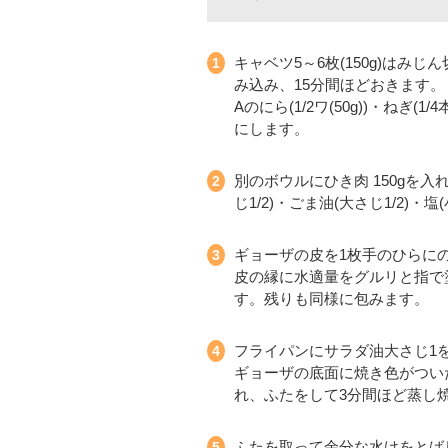
キャベツ5～6枚(150g)はみ
み込み、15分間ほどおきます。
Aのにら(1/2ワ(50g))・ねぎ(1
にします。
別のボウルにひき肉 150gを
じ1/2)・ごま油(大さじ1/2)
ギョーザの皮を1枚手のひらにの
皮の縁に水適量をグルリと指で
す。残りも同様に包みます。
フライパンにサラダ油大さじ1
ギョーザの底面に焼き色がついたら
れ、ふたをして3分間ほど蒸し
ふたを取って余分な水けをとば