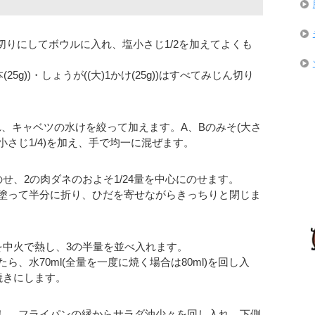
じん切りにしてボウルに入れ、塩小さじ1/2を加えてよくも
/4本(25g))・しょうが((大)1かけ(25g))はすべてみじん切り
入れ、キャベツの水けを絞って加えます。A、Bのみそ(大さ
・塩(小さじ1/4)を加え、手で均一に混ぜます。
せ、2の肉ダネのおよそ1/24量を中心にのせます。
塗って半分に折り、ひだを寄せながらきっちりと閉じま
を中火で熱し、3の半量を並べ入れます。
、水70ml(全量を一度に焼く場合は80ml)を回し入
焼きにします。
し、フライパンの縁からサラダ油少々を回し入れ、下側