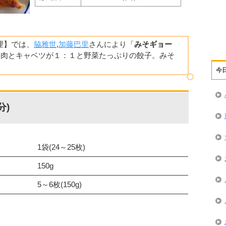
料理】では、
脇雅世
,
加藤巴里
さんにより「
みそギョー
。肉とキャベツが１：１と野菜たっぷりの餃子。みそ
今
分)
1袋(24～25枚)
150g
5～6枚(150g)