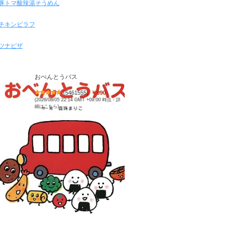
豚トマ酸辣湯そうめん
チキンピラフ
ツナピザ
おべんとうバス
(
5461555
)
￥990
(2026/08/05 22:14 GMT +09:00 時点 -
詳
細はこちら
)