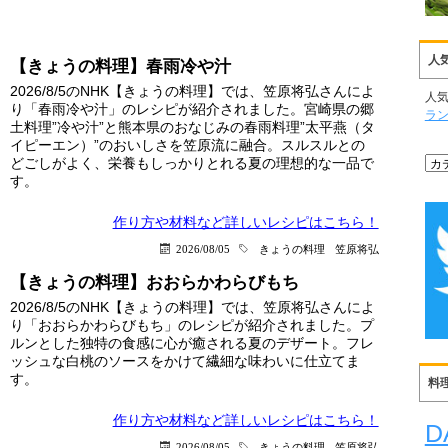
人
【きょうの料理】春雨冷や汁
2026/8/5のNHK【きょうの料理】では、笠原将弘さんによ
人
り「春雨冷や汁」のレシピが紹介されました。宮崎県の郷
ラ
土料理”冷や汁”と熊本県のおなじみの春雨料理”太平燕（タ
イピーエン）”のおいしさを笠原流に融合。スルスルとの
どごしがよく、栄養もしっかりとれる夏の理想的な一品で
す。
作り方や材料など詳しい
レシピはこちら！
2026/08/05
きょうの料理
笠原将弘
【きょうの料理】おおらかわらびもち
2026/8/5のNHK【きょうの料理】では、笠原将弘さんによ
り「おおらかわらびもち」のレシピが紹介されました。プ
ルンとした独特の食感に心が癒される夏のデザート。フレ
ッシュな白桃のソースをかけて繊細な味わいに仕立てま
す。
料
作り方や材料など詳しい
レシピはこちら！
D
2026/08/05
きょうの料理
笠原将弘