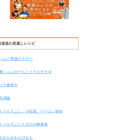
日放送の見逃しレシピ
ハムと野菜のラグー
豚しゃぶのたらことろろサラダ
ツナ春巻き
天津飯
とうもろこし、小松菜、ベーコン炒め
とうもろこしとえびの棒春巻
おおらかわらびもち