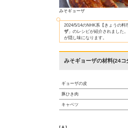
みそギョーザ
2024/5/14のNHK系【きょうの
ザ
」のレシピが紹介されました
が隠し味になります。
みそギョーザの材料(24コ
ギョーザの皮
豚ひき肉
キャベツ
A