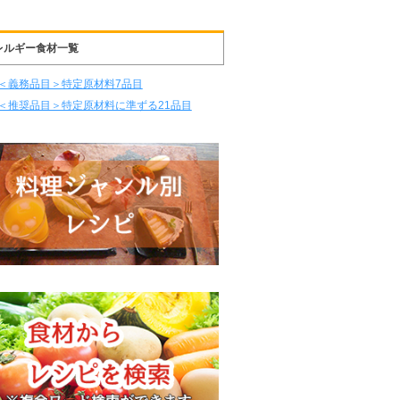
レルギー食材一覧
＜義務品目＞特定原材料7品目
＜推奨品目＞特定原材料に準ずる21品目