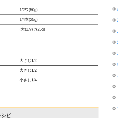
1/2ワ(50g)
1/4本(25g)
(大)1かけ(25g)
大さじ1/2
大さじ1/2
小さじ1/4
レシピ