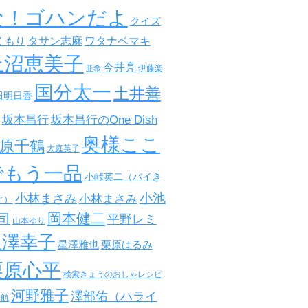
な！ゴハンだよ
クイズ
タサン志麻
ワタナベマキ
くもり
上沼恵美子
今井亮
伊藤楽
亜希
国分太一
土井善
田明日香
坂本昌行
坂本昌行のOne Dish
奥様ここ
原千鶴
大庭英子
でもう一品
小峠英二（バイき
小池
小林まさみ
小林まさみ
ぐ）
岡本健二
司
平野レミ
山本ゆり
星澤幸子
星澤雅也
栗原はるみ
栗原心平
検索きょうのおしゃレシピ
河野雅子
澤部佑（ハライ
田航