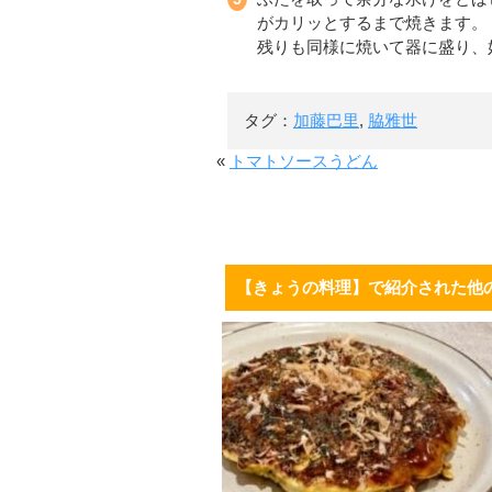
がカリッとするまで焼きます。
残りも同様に焼いて器に盛り、
タグ：
加藤巴里
,
脇雅世
«
トマトソースうどん
【きょうの料理】で紹介された他