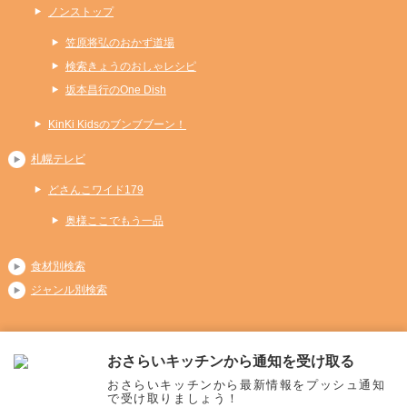
ノンストップ
笠原将弘のおかず道場
検索きょうのおしゃレシピ
坂本昌行のOne Dish
KinKi Kidsのブンブブーン！
札幌テレビ
どさんこワイド179
奥様ここでもう一品
食材別検索
ジャンル別検索
おさらいキッチンから通知を受け取る
Copyright (C) 2026 おさらいキッチン
おさらいキッチンから最新情報をプッシュ通知
All Rights Reserved.
で受け取りましょう！