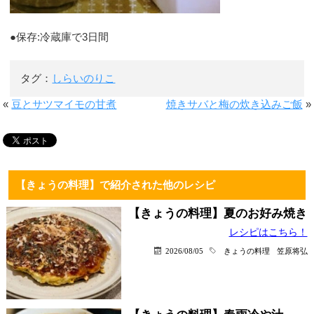
●保存:冷蔵庫で3日間
タグ：
しらいのりこ
«
豆とサツマイモの甘煮
焼きサバと梅の炊き込みご飯
»
【きょうの料理】で紹介された他のレシピ
【きょうの料理】夏のお好み焼き
レシピはこちら！
2026/08/05
きょうの料理
笠原将弘