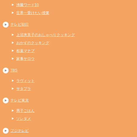
沸騰ワード10
世界一受けたい授業
テレビ朝日
上沼恵美子のおしゃべりクッキング
おかずのクッキング
相葉マナブ
家事ヤロウ
TBS
ラヴィット
サタプラ
テレビ東京
男子ごはん
ソレダメ
フジテレビ