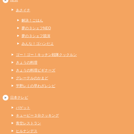
あさイチ
解決！ごはん
夢の３シェフNEO
夢の３シェフ競演
みんな！ゴハンだよ
ゴー！ゴー！キッチン戦隊クックルン
きょうの料理
きょうの料理ビギナーズ
グレーテルのかまど
平野レミの早わざレシピ
日本テレビ
バゲット
キューピー３分クッキング
青空レストラン
ヒルナンデス