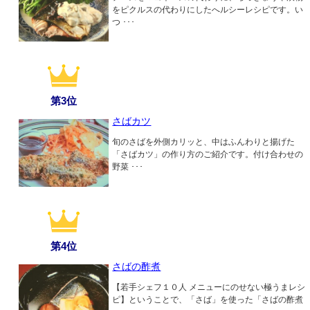
をピクルスの代わりにしたへルシーレシピです。い
つ ･･･
第3位
さばカツ
旬のさばを外側カリッと、中はふんわりと揚げた
「さばカツ」の作り方のご紹介です。付け合わせの
野菜 ･･･
第4位
さばの酢煮
【若手シェフ１０人 メニューにのせない極うまレシ
ピ】ということで、「さば」を使った「さばの酢煮