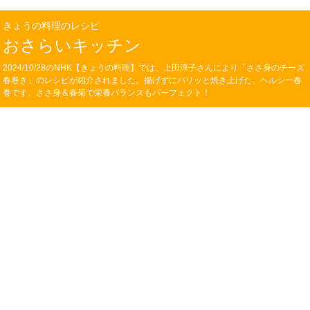
きょうの料理のレシピ
おさらいキッチン
2024/10/28のNHK【きょうの料理】では、上田淳子さんにより「ささ身のチーズ
春巻き」のレシピが紹介されました。揚げずにパリッと焼き上げた、ヘルシー春
巻です。ささ身＆春菊で栄養バランスもパーフェクト！