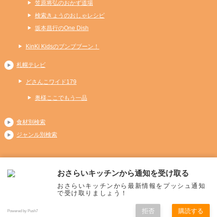
笠原将弘のおかず道場
検索きょうのおしゃレシピ
坂本昌行のOne Dish
KinKi Kidsのブンブブーン！
札幌テレビ
どさんこワイド179
奥様ここでもう一品
食材別検索
ジャンル別検索
おさらいキッチンから通知を受け取る
Copyright (C) 2026 おさらいキッチン
おさらいキッチンから最新情報をプッシュ通知
All Rights Reserved.
で受け取りましょう！
拒否
購読する
Powered by Push7