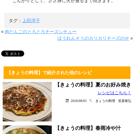
こんがりとして、ささ身に火が通るまで焼きます。
タグ：
上田淳子
«
肉だんごのとろとろチーズシチュー
ほうれんそうのカリカリチーズのせ
»
【きょうの料理】で紹介された他のレシピ
【きょうの料理】夏のお好み焼き
レシピはこちら！
2026/08/05
きょうの料理
笠原将弘
【きょうの料理】春雨冷や汁