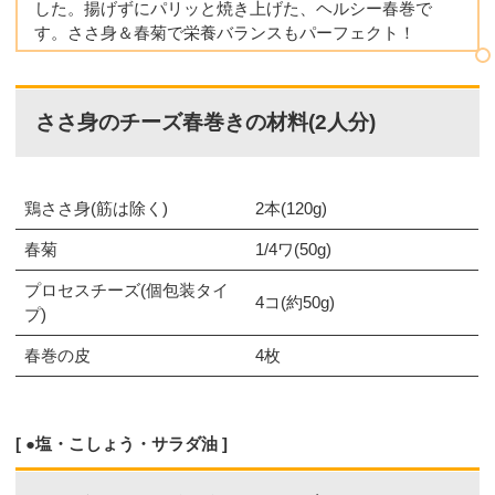
した。揚げずにパリッと焼き上げた、ヘルシー春巻で
す。ささ身＆春菊で栄養バランスもパーフェクト！
ささ身のチーズ春巻きの材料(2人分)
鶏ささ身(筋は除く)
2本(120g)
春菊
1/4ワ(50g)
プロセスチーズ(個包装タイ
4コ(約50g)
プ)
春巻の皮
4枚
●塩・こしょう・サラダ油