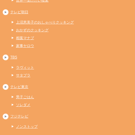
世界一受けたい授業
テレビ朝日
上沼恵美子のおしゃべりクッキング
おかずのクッキング
相葉マナブ
家事ヤロウ
TBS
ラヴィット
サタプラ
テレビ東京
男子ごはん
ソレダメ
フジテレビ
ノンストップ