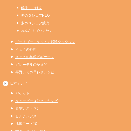
解決！ごはん
夢の３シェフNEO
夢の３シェフ競演
みんな！ゴハンだよ
ゴー！ゴー！キッチン戦隊クックルン
きょうの料理
きょうの料理ビギナーズ
グレーテルのかまど
平野レミの早わざレシピ
日本テレビ
バゲット
キューピー３分クッキング
青空レストラン
ヒルナンデス
沸騰ワード10