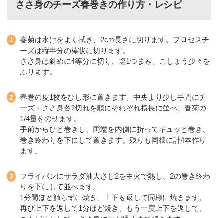
ささ身のチーズ春巻きの作り方・レシピ
春菊は水けをよく拭き、2cm長さに切ります。プロセスチ
ーズは縦半分の棒状に切ります。
ささ身は斜めに4等分に切り、塩1つまみ、こしょう少々を
ふります。
春巻の皮1枚をひし形に置きます。中央より少し手間にチ
ーズ・ささ身各2切れを順にそれぞれ横長に並べ、春菊の
1/4量をのせます。
手前からひと巻きし、両端を内側に折ってギュッと巻き、
巻き終わりを下にして置きます。残りも同様に計4本作り
ます。
フライパンにサラダ油大さじ2を中火で熱し、2の巻き終わ
りを下にして並べます。
1分間ほど触らずに焼き、上下を返して同様に焼きます。
再び上下を返して1分ほど焼き、もう一度上下を返して、