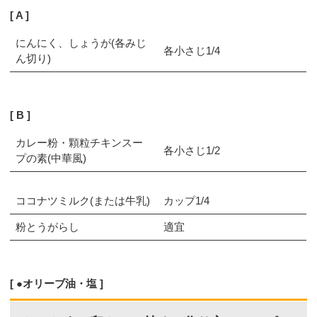
A
にんにく、しょうが(各みじ
各小さじ1/4
ん切り)
B
カレー粉・顆粒チキンスー
各小さじ1/2
プの素(中華風)
ココナツミルク(または牛乳)
カップ1/4
粉とうがらし
適宜
●オリーブ油・塩