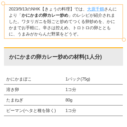
2023/9/13のNHK【きょうの料理】では、
大原千鶴
さんに
より「
かにかまの卵カレー炒め
」のレシピが紹介されま
した。ワタリガニを殻ごと炒めてつくる卵炒めを、かに
かまでお手軽に。辛さは控えめ、トロトロの卵ととも
に、うまみがからんだ野菜をどうぞ。
かにかまの卵カレー炒めの材料(1人分)
かにかまぼこ
1パック(75g)
溶き卵
1コ分
たまねぎ
80g
ピーマン(ヘタと種を除く)
1コ分