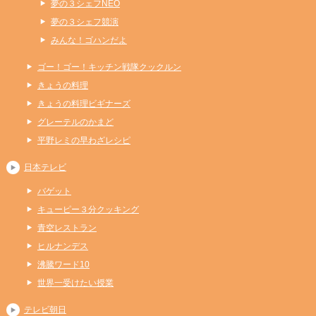
夢の３シェフNEO
夢の３シェフ競演
みんな！ゴハンだよ
ゴー！ゴー！キッチン戦隊クックルン
きょうの料理
きょうの料理ビギナーズ
グレーテルのかまど
平野レミの早わざレシピ
日本テレビ
バゲット
キューピー３分クッキング
青空レストラン
ヒルナンデス
沸騰ワード10
世界一受けたい授業
テレビ朝日