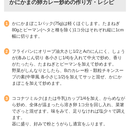
かにかまの卵カレー炒めの作り方・レシピ
かにかまぼこ1パック(75g)は軽くほぐします。たまねぎ
80gとピーマン(ヘタと種を除く)1コ分はそれぞれ縦に1cm
幅に切ります。
フライパンにオリーブ油大さじ1/2とAのにんにく、しょう
が(各みじん切り 各小さじ1/4)を入れて中火で炒め、香り
がたったら、たまねぎとピーマンを加えて炒めます。
野菜がしんなりとしたら、Bのカレー粉・顆粒チキンスー
プの素(中華風 各小さじ1/2)を加えてサッと混ぜ、かにか
まぼこを加えて炒めます。
ココナツミルク(または牛乳)カップ1/4を加え、からめなが
ら炒め、全体が温まったら溶き卵 1コ分を回し入れ、菜箸
でざっと混ぜます。味をみて、足りなければ塩少々で調え
ます。
器に盛り、好みで粉とうがらし適宜をふります。