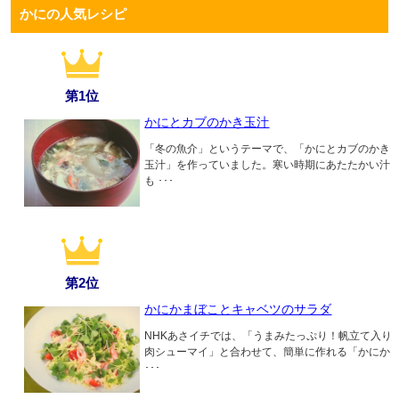
かにの人気レシピ
第1位
かにとカブのかき玉汁
「冬の魚介」というテーマで、「かにとカブのかき
玉汁」を作っていました。寒い時期にあたたかい汁
も ･･･
第2位
かにかまぼことキャベツのサラダ
NHKあさイチでは、「うまみたっぷり！帆立て入り
肉シューマイ」と合わせて、簡単に作れる「かにか
･･･