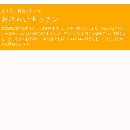
きょうの料理のレシピ
おさらいキッチン
2023/9/13のNHK【きょうの料理】では、大原千鶴さんにより「かにかまの卵カ
レー炒め」のレシピが紹介されました。ワタリガニを殻ごと炒めてつくる卵炒め
を、かにかまでお手軽に。辛さは控えめ、トロトロの卵とともに、うまみがから
んだ野菜をどうぞ。