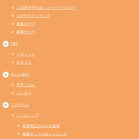
上沼恵美子のおしゃべりクッキング
おかずのクッキング
相葉マナブ
家事ヤロウ
TBS
ラヴィット
サタプラ
テレビ東京
男子ごはん
ソレダメ
フジテレビ
ノンストップ
笠原将弘のおかず道場
検索きょうのおしゃレシピ