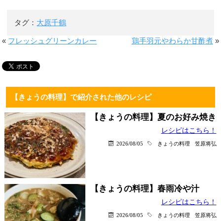
タグ：
大原千鶴
«
フレッシュグリーンカレー
鶏手羽元やわらか甘酢煮
»
【きょうの料理】で紹介された他のレシピ
【きょうの料理】夏のお好み焼き
レシピはこちら！
2026/08/05
きょうの料理
笠原将弘
【きょうの料理】春雨冷や汁
レシピはこちら！
2026/08/05
きょうの料理
笠原将弘