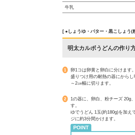
牛乳
●しょうゆ・バター・黒こしょう(
明太カルボうどんの作り
卵1コは卵黄と卵白に分けます
盛りつけ用の耐熱の器にからし明太
～2㎝幅に切ります。
1の器に、卵白、粉チーズ 20
す。
ゆでうどん 1玉(約180g)を
ジに約3分間かけます。
POINT