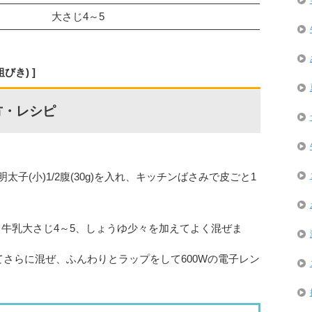
大さじ4～5
粗びき)
方・レシピ
。
子(小)1/2腹(30g)を入れ、キッチンばさみで皮ごと1
g、牛乳大さじ4～5、しょうゆ少々を加えてよく混ぜま
加えてさらに混ぜ、ふんわりとラップをして600Wの電子レン