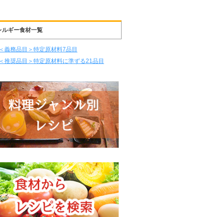
レルギー食材一覧
＜義務品目＞特定原材料7品目
＜推奨品目＞特定原材料に準ずる21品目