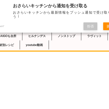
おさらいキッチンから通知を受け取る
2024/1/24のNH
おさらいキッチンから最新情報をプッシュ通知で受け取
どん」のレシピが紹介
チン
う！
ゲッティのいいとこ取
ります。卵白は麺にか
拒否
し、余熱でトロトロに
ush7
DAIGOも台所
ヒルナンデス
ノンストップ
ラヴィット
材別レシピ
youtube動画