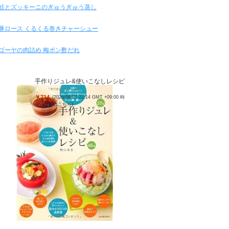
鮭とズッキーニのぎゅうぎゅう蒸し
豚ロース くるくる巻きチャーシュー
ゴーヤの肉詰め 梅ポン酢だれ
手作りジュレ&使いこなしレシピ
￥714
(2026/08/07 22:14 GMT +09:00 時
点 -
詳細はこちら
)