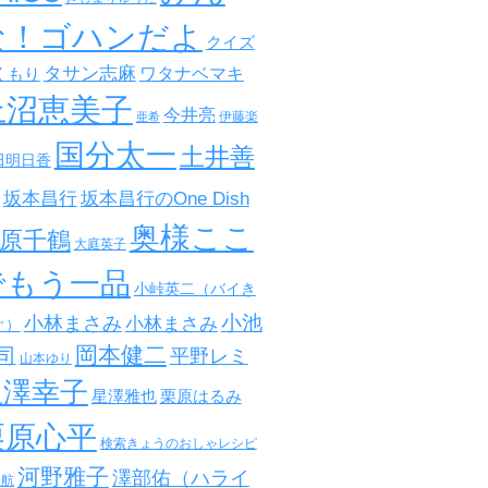
な！ゴハンだよ
クイズ
タサン志麻
ワタナベマキ
くもり
上沼恵美子
今井亮
伊藤楽
亜希
国分太一
土井善
田明日香
坂本昌行
坂本昌行のOne Dish
奥様ここ
原千鶴
大庭英子
でもう一品
小峠英二（バイき
小池
小林まさみ
小林まさみ
ぐ）
岡本健二
司
平野レミ
山本ゆり
星澤幸子
星澤雅也
栗原はるみ
栗原心平
検索きょうのおしゃレシピ
河野雅子
澤部佑（ハライ
田航