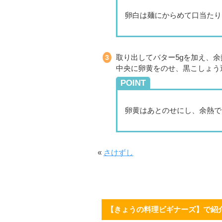
卵白は麺にからめて口当たり
取り出してバター5gを加え、
中央に卵黄をのせ、黒こしょう
POINT
卵黄はあとのせにし、余熱で
«
さけずし
【きょうの料理ビギナーズ】で紹