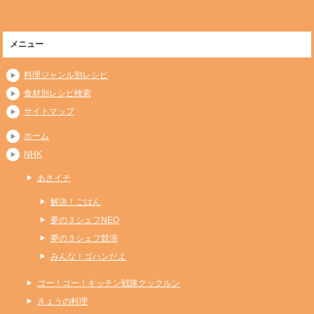
メニュー
料理ジャンル別レシピ
食材別レシピ検索
サイトマップ
ホーム
NHK
あさイチ
解決！ごはん
夢の３シェフNEO
夢の３シェフ競演
みんな！ゴハンだよ
ゴー！ゴー！キッチン戦隊クックルン
きょうの料理