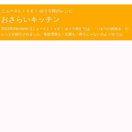
ニュースＬＩＶＥ！ ゆう５時のレシピ
おさらいキッチン
2023/5/29のNHK【ニュースＬＩＶＥ！ ゆう５時】では、「パセリの肉巻き」の
レシピが紹介されました。食欲増進も！抗菌も！飾りじゃないのよ パセリは。