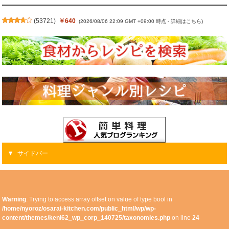
(
53721
)
￥640
(2026/08/06 22:09 GMT +09:00 時点 -
詳細はこちら
)
サイドバー
Warning
: Trying to access array offset on value of type bool in
/home/nyoroz/osarai-kitchen.com/public_html/wp/wp-
content/themes/keni62_wp_corp_140725/taxonomies.php
on line
24