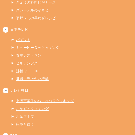
きょうの料理ビギナーズ
グレーテルのかまど
平野レミの早わざレシピ
日本テレビ
バゲット
キューピー３分クッキング
青空レストラン
ヒルナンデス
沸騰ワード10
世界一受けたい授業
テレビ朝日
上沼恵美子のおしゃべりクッキング
おかずのクッキング
相葉マナブ
家事ヤロウ