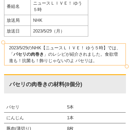
ニュースＬＩＶＥ！ ゆう
番組名
５時
放送局
NHK
放送日
2023/5/29（月）
2023/5/29のNHK【ニュースＬＩＶＥ！ ゆう５時】では、
「
パセリの肉巻き
」のレシピが紹介されました。食欲増
進も！抗菌も！飾りじゃないのよ パセリは。
パセリの肉巻きの材料(8個分)
パセリ
5本
にんじん
1本
豚肉(薄切り)
8枚