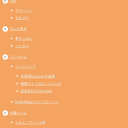
TBS
ラヴィット
サタプラ
テレビ東京
男子ごはん
ソレダメ
フジテレビ
ノンストップ
笠原将弘のおかず道場
検索きょうのおしゃレシピ
坂本昌行のOne Dish
KinKi Kidsのブンブブーン！
札幌テレビ
どさんこワイド179