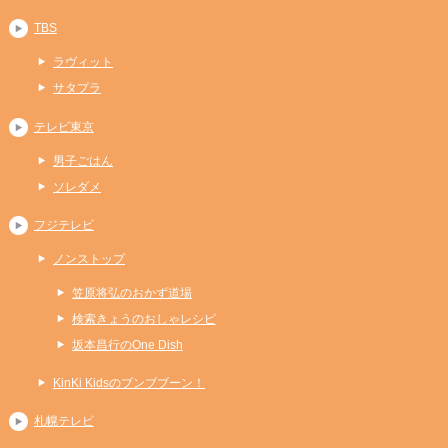
TBS
ラヴィット
サタプラ
テレビ東京
男子ごはん
ソレダメ
フジテレビ
ノンストップ
笠原将弘のおかず道場
検索きょうのおしゃレシピ
坂本昌行のOne Dish
KinKi Kidsのブンブブーン！
札幌テレビ