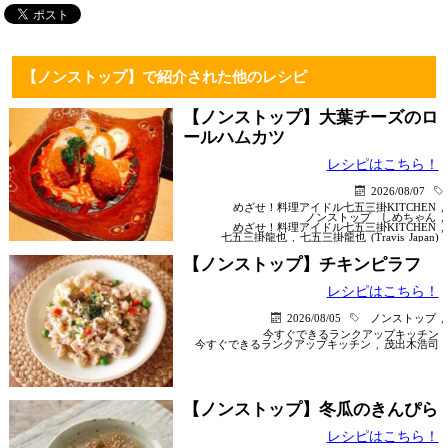
【ノンストップ】で紹介された他のレシピ
【ノンストップ】大葉チーズのロ
ールハムカツ
レシピはこちら！
2026/08/07
めざせ！料理アイドル七五三掛KITCHEN
,
ノンストップ
しめちゃん
,
めざせ！料理アイドル七五三掛KITCHEN
,
七五三掛龍也
,
七五三掛龍也 (Travis Japan)
【ノンストップ】チキンピラフ
レシピはこちら！
2026/08/05
ノンストップ
,
今すぐできるランクアップキッチン
今すぐできるランクアップキッチン
,
茂出木浩司
【ノンストップ】冬瓜のきんぴら
レシピはこちら！