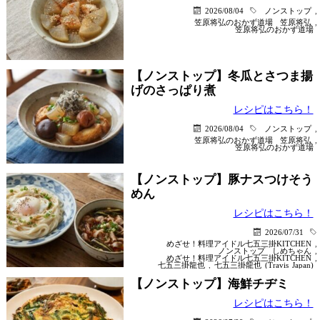
2026/08/04
ノンストップ
,
笠原将弘のおかず道場
笠原将弘
,
笠原将弘のおかず道場
【ノンストップ】冬瓜とさつま揚
げのさっぱり煮
レシピはこちら！
2026/08/04
ノンストップ
,
笠原将弘のおかず道場
笠原将弘
,
笠原将弘のおかず道場
【ノンストップ】豚ナスつけそう
めん
レシピはこちら！
2026/07/31
めざせ！料理アイドル七五三掛KITCHEN
,
ノンストップ
しめちゃん
,
めざせ！料理アイドル七五三掛KITCHEN
,
七五三掛龍也
,
七五三掛龍也 (Travis Japan)
【ノンストップ】海鮮チヂミ
レシピはこちら！