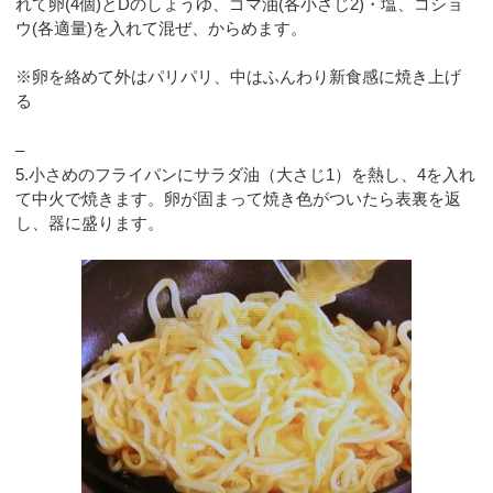
れて卵(4個)とDのしょうゆ、ゴマ油(各小さじ2)・塩、コショ
ウ(各適量)を入れて混ぜ、からめます。
※卵を絡めて外はパリパリ、中はふんわり新食感に焼き上げ
る
–
5.小さめのフライパンにサラダ油（大さじ1）を熱し、4を入れ
て中火で焼きます。卵が固まって焼き色がついたら表裏を返
し、器に盛ります。