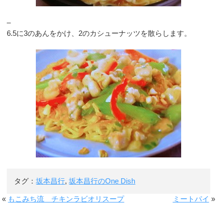
–
6.5に3のあんをかけ、2のカシューナッツを散らします。
タグ：
坂本昌行
,
坂本昌行のOne Dish
«
もこみち流 チキンラビオリスープ
ミートパイ
»