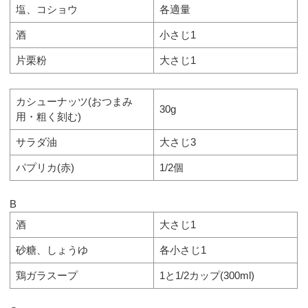
塩、コショウ
各適量
酒
小さじ1
片栗粉
大さじ1
カシューナッツ(おつまみ
30g
用・粗く刻む)
サラダ油
大さじ3
パプリカ(赤)
1/2個
B
酒
大さじ1
砂糖、しょうゆ
各小さじ1
鶏ガラスープ
1と1/2カップ(300ml)