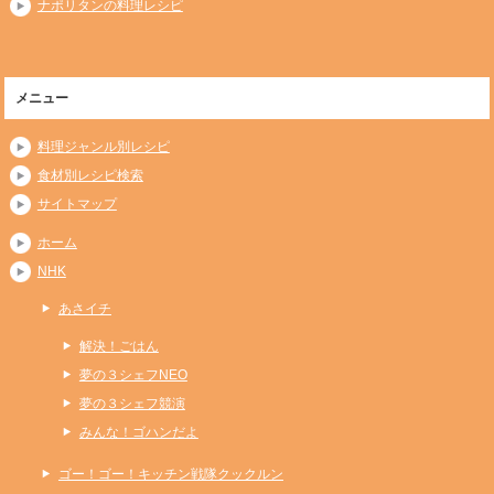
ナポリタンの料理レシピ
メニュー
料理ジャンル別レシピ
食材別レシピ検索
サイトマップ
ホーム
NHK
あさイチ
解決！ごはん
夢の３シェフNEO
夢の３シェフ競演
みんな！ゴハンだよ
ゴー！ゴー！キッチン戦隊クックルン