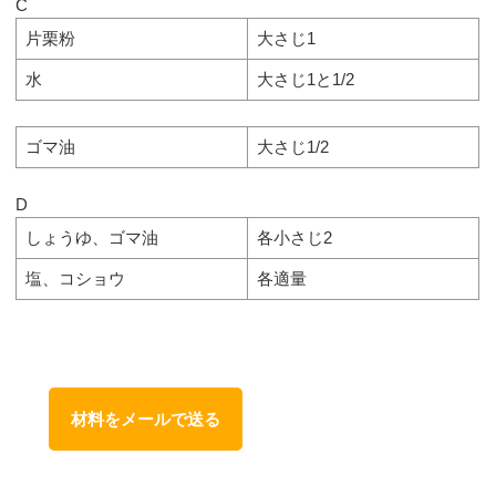
C
片栗粉
大さじ1
水
大さじ1と1/2
ゴマ油
大さじ1/2
D
しょうゆ、ゴマ油
各小さじ2
塩、コショウ
各適量
材料をメールで送る