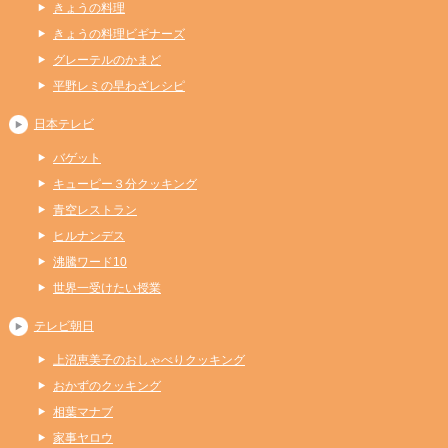
きょうの料理
きょうの料理ビギナーズ
グレーテルのかまど
平野レミの早わざレシピ
日本テレビ
バゲット
キューピー３分クッキング
青空レストラン
ヒルナンデス
沸騰ワード10
世界一受けたい授業
テレビ朝日
上沼恵美子のおしゃべりクッキング
おかずのクッキング
相葉マナブ
家事ヤロウ