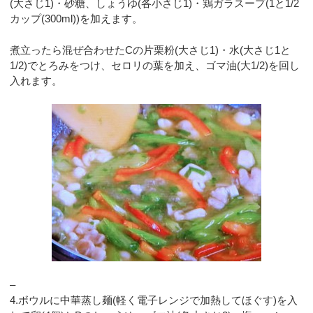
(大さじ1)・砂糖、しょうゆ(各小さじ1)・鶏ガラスープ(1と1/2
カップ(300ml))を加えます。
煮立ったら混ぜ合わせたCの片栗粉(大さじ1)・水(大さじ1と
1/2)でとろみをつけ、セロリの葉を加え、ゴマ油(大1/2)を回し
入れます。
–
4.ボウルに中華蒸し麺(軽く電子レンジで加熱してほぐす)を入