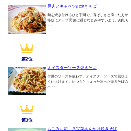
豚肉とキャベツの焼きそば
麺を焼き付けるひと手間で、香ばしさと歯ごたえが
格段にアップ!野菜は麺となじみやすいよう、細切り
･･･
第2位
オイスターソース焼きそば
付属のソースを使わず、オイスターソースで風味よ
く仕上げます。いつもとちょった違った焼きそばの
出 ･･･
第3位
もこみち流 八宝菜あんかけ焼きそば