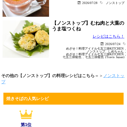
2026/07/28
ノンストップ
【ノンストップ】むね肉と大葉の
うま塩つくね
レシピはこちら！
2026/07/24
めざせ！料理アイドル七五三掛KITCHEN
,
ノンストップ
しめちゃん
,
めざせ！料理アイドル七五三掛KITCHEN
,
七五三掛龍也
,
七五三掛龍也 (Travis Japan)
その他の【ノンストップ】の料理レシピはこちら
＝＞
ノンストッ
プ
焼きそばの人気レシピ
第1位