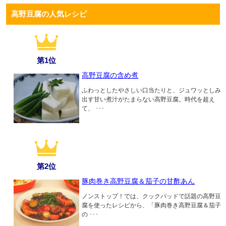
高野豆腐の人気レシピ
第1位
高野豆腐の含め煮
ふわっとしたやさしい口当たりと、ジュワッとしみ
出す甘い煮汁がたまらない高野豆腐。時代を超え
て、 ･･･
第2位
豚肉巻き高野豆腐＆茄子の甘酢あん
ノンストップ！では、クックパッドで話題の高野豆
腐を使ったレシピから、「豚肉巻き高野豆腐＆茄子
の ･･･