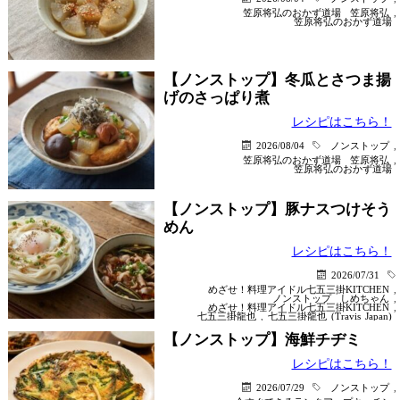
笠原将弘のおかず道場
笠原将弘
,
笠原将弘のおかず道場
【ノンストップ】冬瓜とさつま揚
げのさっぱり煮
レシピはこちら！
2026/08/04
ノンストップ
,
笠原将弘のおかず道場
笠原将弘
,
笠原将弘のおかず道場
【ノンストップ】豚ナスつけそう
めん
レシピはこちら！
2026/07/31
めざせ！料理アイドル七五三掛KITCHEN
,
ノンストップ
しめちゃん
,
めざせ！料理アイドル七五三掛KITCHEN
,
七五三掛龍也
,
七五三掛龍也 (Travis Japan)
【ノンストップ】海鮮チヂミ
レシピはこちら！
2026/07/29
ノンストップ
,