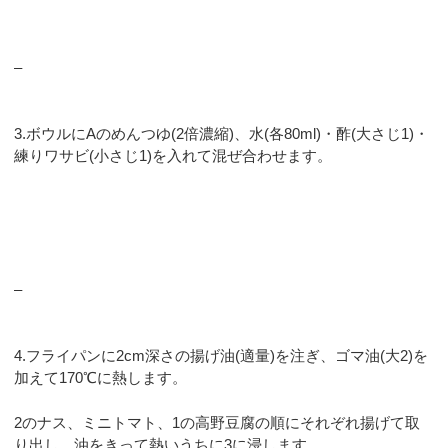
–
3.ボウルにAのめんつゆ(2倍濃縮)、水(各80ml)・酢(大さじ1)・
練りワサビ(小さじ1)を入れて混ぜ合わせます。
–
4.フライパンに2cm深さの揚げ油(適量)を注ぎ、ゴマ油(大2)を
加えて170℃に熱します。
2のナス、ミニトマト、1の高野豆腐の順にそれぞれ揚げて取
り出し、油をきって熱いうちに3に浸します。