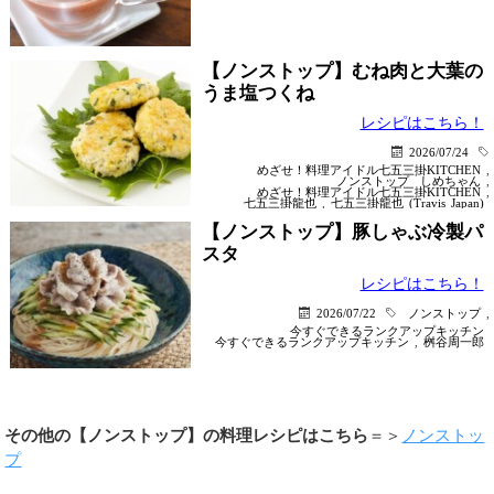
【ノンストップ】むね肉と大葉の
うま塩つくね
レシピはこちら！
2026/07/24
めざせ！料理アイドル七五三掛KITCHEN
,
ノンストップ
しめちゃん
,
めざせ！料理アイドル七五三掛KITCHEN
,
七五三掛龍也
,
七五三掛龍也 (Travis Japan)
【ノンストップ】豚しゃぶ冷製パ
スタ
レシピはこちら！
2026/07/22
ノンストップ
,
今すぐできるランクアップキッチン
今すぐできるランクアップキッチン
,
桝谷周一郎
その他の【ノンストップ】の料理レシピはこちら
＝＞
ノンストッ
プ