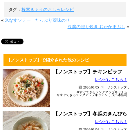
タグ：
検索きょうのおしゃレシピ
«
米なすソテー たっぷり薬味のせ
豆腐の照り焼き おかかまぶし
»
【ノンストップ】で紹介された他のレシピ
【ノンストップ】チキンピラフ
レシピはこちら！
2026/08/05
ノンストップ
,
今すぐできるランクアップキッチン
今すぐできるランクアップキッチン
,
茂出木浩司
【ノンストップ】冬瓜のきんぴら
レシピはこちら！
2026/08/04
ノンストップ
,