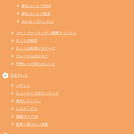
夢の３シェフNEO
夢の３シェフ競演
みんな！ゴハンだよ
ゴー！ゴー！キッチン戦隊クックルン
きょうの料理
きょうの料理ビギナーズ
グレーテルのかまど
平野レミの早わざレシピ
日本テレビ
バゲット
キューピー３分クッキング
青空レストラン
ヒルナンデス
沸騰ワード10
世界一受けたい授業