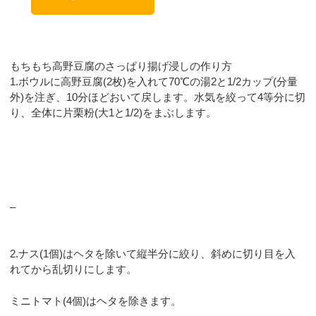
もちもち高野豆腐のさっぱり揚げ浸しの作り方
1.ボウルに高野豆腐(2枚)を入れて70℃の湯2と1/2カップ(分量
外)を注ぎ、10分ほどおいて戻します。水気を絞って4等分に切
り、全体に片栗粉(大1と1/2)をまぶします。
–
2.ナス(1個)はヘタを除いて縦半分に絞り、斜めに切り目を入
れてから乱切りにします。
ミニトマト(4個)はヘタを除きます。