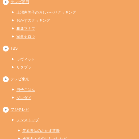
テレビ朝日
上沼恵美子のおしゃべりクッキング
おかずのクッキング
相葉マナブ
家事ヤロウ
TBS
ラヴィット
サタプラ
テレビ東京
男子ごはん
ソレダメ
フジテレビ
ノンストップ
笠原将弘のおかず道場
検索きょうのおしゃレシピ