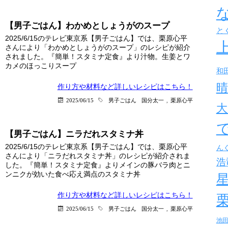
【男子ごはん】わかめとしょうがのスープ
と
2025/6/15のテレビ東京系【男子ごはん】では、栗原心平
さんにより「わかめとしょうがのスープ」のレシピが紹介
されました。『簡単！スタミナ定食』より汁物。生姜とワ
カメのほっこりスープ
和
晴
作り方や材料など詳しい
レシピはこちら！
2025/06/15
男子ごはん
国分太一
,
栗原心平
大
【男子ごはん】ニラだれスタミナ丼
2025/6/15のテレビ東京系【男子ごはん】では、栗原心平
ん
さんにより「ニラだれスタミナ丼」のレシピが紹介されま
浩
した。『簡単！スタミナ定食』よりメインの豚バラ肉とニ
ンニクが効いた食べ応え満点のスタミナ丼
作り方や材料など詳しい
レシピはこちら！
2025/06/15
男子ごはん
国分太一
,
栗原心平
池