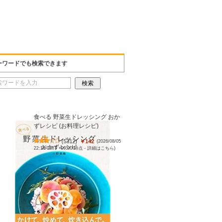
ーワードでも検索できます
食べる 野菜生ドレッシング おか
ずレシピ (お料理レシピ)
(
5312
)
￥142
(2026/08/05
22:14 GMT +09:00 時点 -
詳細はこちら
)