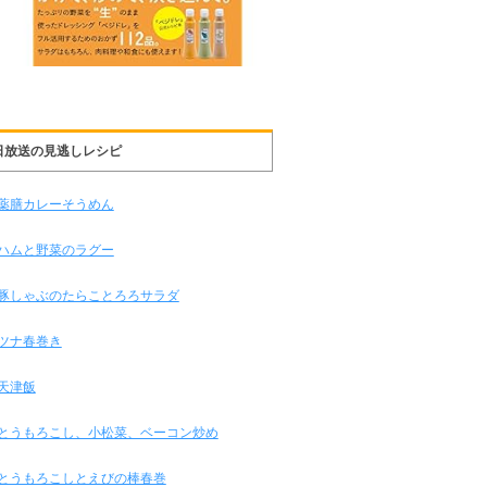
日放送の見逃しレシピ
薬膳カレーそうめん
ハムと野菜のラグー
豚しゃぶのたらことろろサラダ
ツナ春巻き
天津飯
とうもろこし、小松菜、ベーコン炒め
とうもろこしとえびの棒春巻