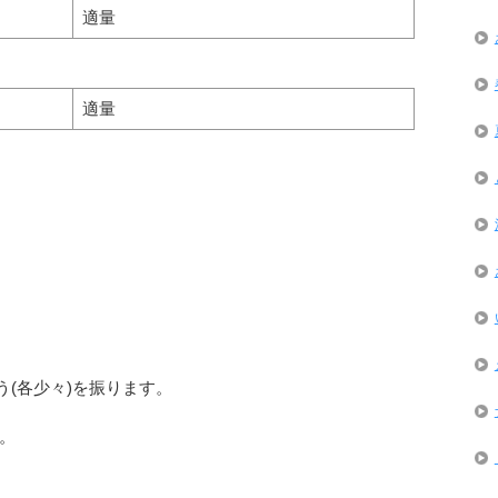
適量
適量
う(各少々)を振ります。
す。