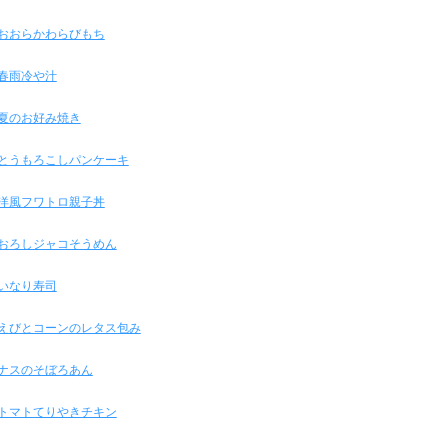
おおらかわらびもち
春雨冷や汁
夏のお好み焼き
とうもろこしパンケーキ
洋風フワトロ親子丼
おろしジャコそうめん
いなり寿司
えびとコーンのレタス包み
ナスのそぼろあん
トマトてりやきチキン