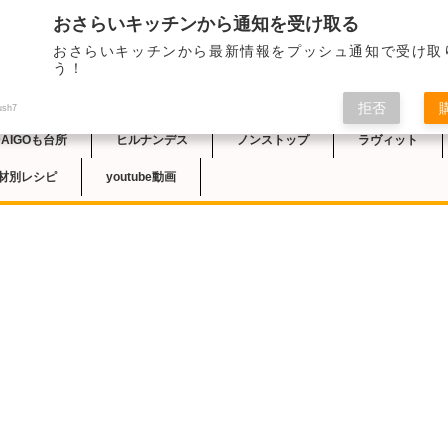
おさらいキッチンから通知を受け取る
おさらいキッチンから最新情報をプッシュ通知で受け取
チン
う！
拒否
ush7
DAIGOも台所
ヒルナンデス
ノンストップ
ラヴィット
材別レシピ
youtube動画