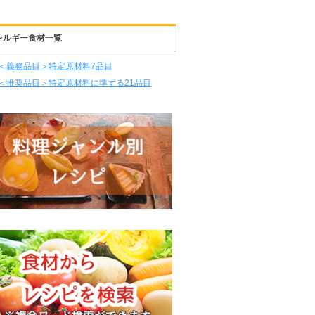
レルギー食材一覧
＜義務品目＞特定原材料7品目
＜推奨品目＞特定原材料に準ずる21品目