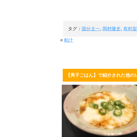
タグ：
国分太一
,
岡村隆史
,
有村架
«
粕汁
【男子ごはん】で紹介された他の