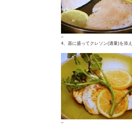
–
4、器に盛ってクレソン(適量)を添
–