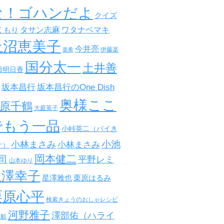
な！ゴハンだよ
クイズ
タサン志麻
ワタナベマキ
くもり
上沼恵美子
今井亮
伊藤楽
亜希
国分太一
土井善
田明日香
坂本昌行
坂本昌行のOne Dish
奥様ここ
原千鶴
大庭英子
でもう一品
小峠英二（バイき
小池
小林まさみ
小林まさみ
ぐ）
岡本健二
司
平野レミ
山本ゆり
星澤幸子
星澤雅也
栗原はるみ
栗原心平
検索きょうのおしゃレシピ
河野雅子
澤部佑（ハライ
田航