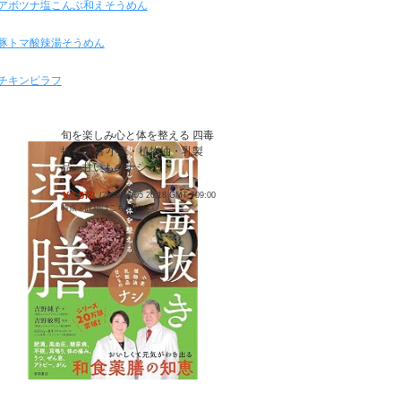
アボツナ塩こんぶ和えそうめん
豚トマ酸辣湯そうめん
チキンピラフ
旬を楽しみ心と体を整える 四毒
抜き薬膳 小麦・植物油・乳製
品・甘いものナシ
￥1,870
(2026/08/05 20:18 GMT +09:00
時点 -
詳細はこちら
)