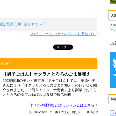
人
純
,
栗原心平
,
薬師丸ひろ子
人
ラ
さばてぃ〜に（サバのトマト煮込み）
»
レシピ
【男子ごはん】オクラととろろのごま酢和え
2025/6/15のテレビ東京系【男子ごはん】では、栗原心平
さんにより「オクラととろろのごま酢和え」のレシピが紹
介されました。『簡単！スタミナ定食』より副菜でおくら
ととろろのダブルねばねば食材で疲労回復
料
作り方や材料など詳しい
レシピはこちら！
D
2025/06/15
男子ごはん
国分太一
,
栗原心平