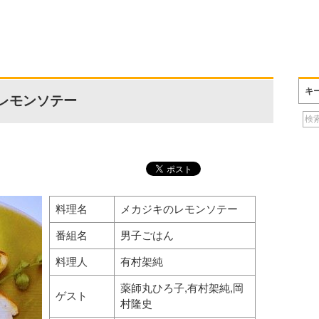
キ
レモンソテー
料理名
メカジキのレモンソテー
番組名
男子ごはん
料理人
有村架純
薬師丸ひろ子,有村架純,岡
ゲスト
村隆史