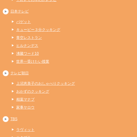
日本テレビ
バゲット
キューピー３分クッキング
青空レストラン
ヒルナンデス
沸騰ワード10
世界一受けたい授業
テレビ朝日
上沼恵美子のおしゃべりクッキング
おかずのクッキング
相葉マナブ
家事ヤロウ
TBS
ラヴィット