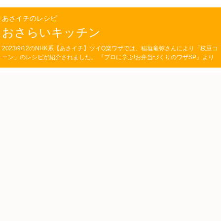
あさイチのレシピ
おさらいキッチン
2023/9/12のNHK系【あさイチ】ツイQ楽ワザでは、稲垣竜弥さんにより「枝豆コ
ーン」のレシピが紹介されました。 『プロに学ぶ!お弁当づくりのワザSP』より