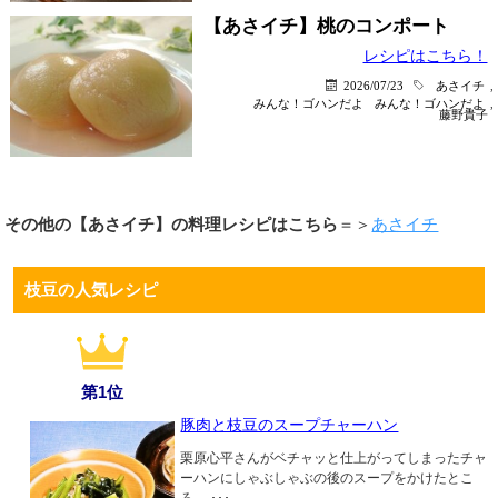
【あさイチ】桃のコンポート
レシピはこちら！
2026/07/23
あさイチ
,
みんな！ゴハンだよ
みんな！ゴハンだよ
,
藤野貴子
その他の【あさイチ】の料理レシピはこちら
＝＞
あさイチ
枝豆の人気レシピ
第1位
豚肉と枝豆のスープチャーハン
栗原心平さんがベチャッと仕上がってしまったチャ
ーハンにしゃぶしゃぶの後のスープをかけたとこ