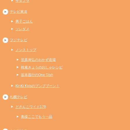
サタプラ
テレビ東京
男子ごはん
ソレダメ
フジテレビ
ノンストップ
笠原将弘のおかず道場
検索きょうのおしゃレシピ
坂本昌行のOne Dish
KinKi Kidsのブンブブーン！
札幌テレビ
どさんこワイド179
奥様ここでもう一品