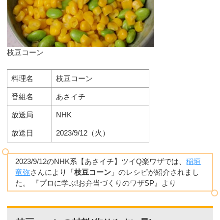
枝豆コーン
料理名
枝豆コーン
番組名
あさイチ
放送局
NHK
放送日
2023/9/12（火）
2023/9/12のNHK系【あさイチ】ツイQ楽ワザでは、
稲垣
竜弥
さんにより「
枝豆コーン
」のレシピが紹介されまし
た。 『プロに学ぶ!お弁当づくりのワザSP』より