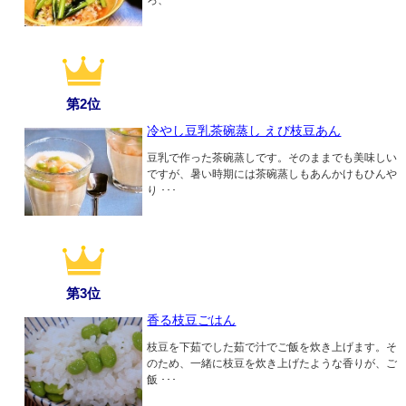
ろ、 ･･･
第2位
冷やし豆乳茶碗蒸し えび枝豆あん
豆乳で作った茶碗蒸しです。そのままでも美味しい
ですが、暑い時期には茶碗蒸しもあんかけもひんや
り ･･･
第3位
香る枝豆ごはん
枝豆を下茹でした茹で汁でご飯を炊き上げます。そ
のため、一緒に枝豆を炊き上げたような香りが、ご
飯 ･･･