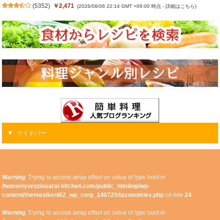
(
5352
)
￥2,471
(2026/08/06 22:14 GMT +09:00 時点 -
詳細はこちら
)
サイドバー
Warning
: Trying to access array offset on value of type bool in
/home/nyoroz/osarai-kitchen.com/public_html/wp/wp-
content/themes/keni62_wp_corp_140725/taxonomies.php
on line
24
Warning
: Trying to access array offset on value of type bool in