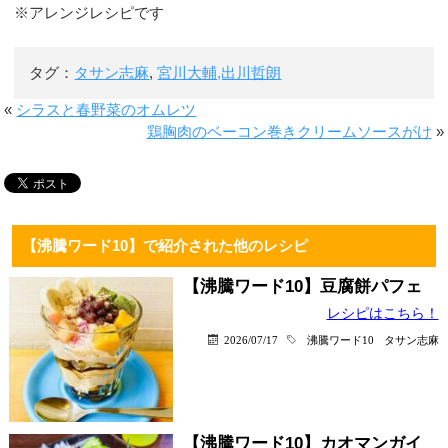
※アレンジレシピです
タグ：
タサン志麻
,
宮川大輔,出川哲朗
«
シラスと春野菜のオムレツ
鶏胸肉のベーコン巻きクリームソースがけ
»
【沸騰ワード10】で紹介された他のレシピ
【沸騰ワード10】豆腐餅パフェ
レシピはこちら！
2026/07/17
沸騰ワード10
タサン志麻
【沸騰ワード10】カオマンガイ