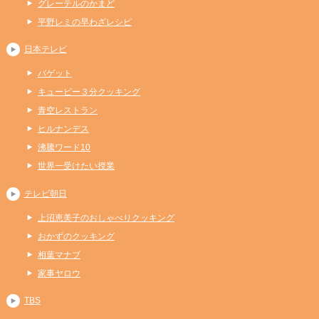
グレーテルのかまど
平野レミの早わざレシピ
日本テレビ
バゲット
キューピー３分クッキング
青空レストラン
ヒルナンデス
沸騰ワード10
世界一受けたい授業
テレビ朝日
上沼恵美子のおしゃべりクッキング
おかずのクッキング
相葉マナブ
家事ヤロウ
TBS