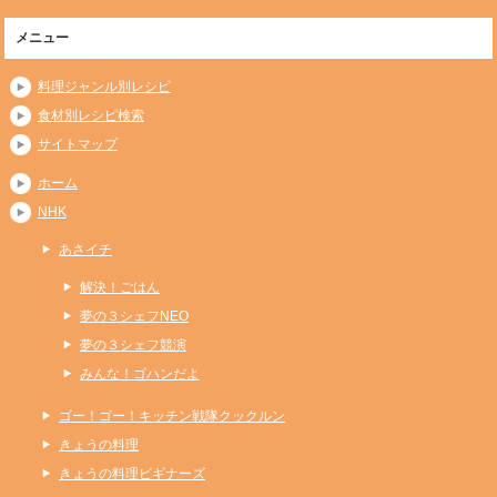
メニュー
料理ジャンル別レシピ
食材別レシピ検索
サイトマップ
ホーム
NHK
あさイチ
解決！ごはん
夢の３シェフNEO
夢の３シェフ競演
みんな！ゴハンだよ
ゴー！ゴー！キッチン戦隊クックルン
きょうの料理
きょうの料理ビギナーズ