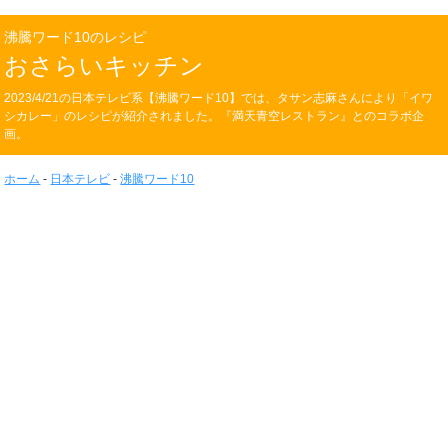
沸騰ワード10のレシピ
おさらいキッチン
2023/4/21の日本テレビ系【沸騰ワード10】では、タサン志麻さんにより「イワ
シカレー」のレシピが紹介されました。『満天青空レストラン』とのコラボ企
画。
ホーム
-
日本テレビ
-
沸騰ワード10