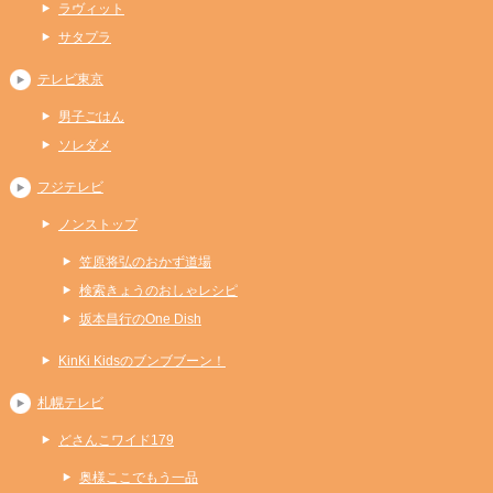
ラヴィット
サタプラ
テレビ東京
男子ごはん
ソレダメ
フジテレビ
ノンストップ
笠原将弘のおかず道場
検索きょうのおしゃレシピ
坂本昌行のOne Dish
KinKi Kidsのブンブブーン！
札幌テレビ
どさんこワイド179
奥様ここでもう一品