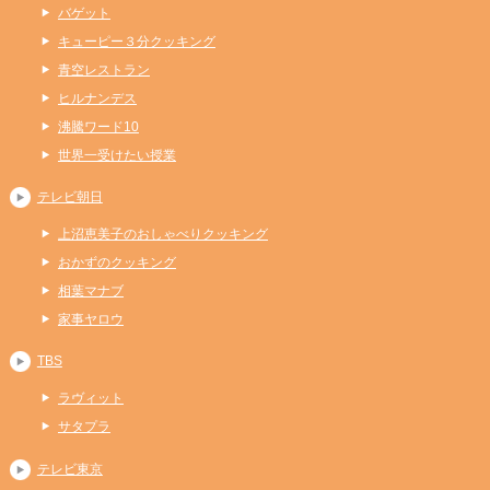
バゲット
キューピー３分クッキング
青空レストラン
ヒルナンデス
沸騰ワード10
世界一受けたい授業
テレビ朝日
上沼恵美子のおしゃべりクッキング
おかずのクッキング
相葉マナブ
家事ヤロウ
TBS
ラヴィット
サタプラ
テレビ東京