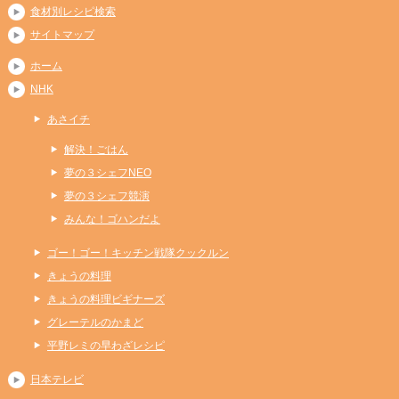
食材別レシピ検索
サイトマップ
ホーム
NHK
あさイチ
解決！ごはん
夢の３シェフNEO
夢の３シェフ競演
みんな！ゴハンだよ
ゴー！ゴー！キッチン戦隊クックルン
きょうの料理
きょうの料理ビギナーズ
グレーテルのかまど
平野レミの早わざレシピ
日本テレビ