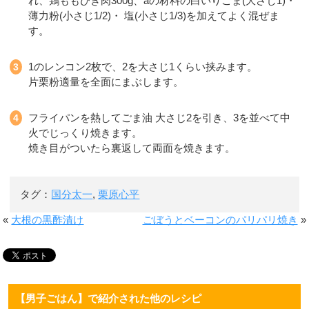
れ、鶏ももひき肉300g、aの材料の白いりごま(大さじ1)・
薄力粉(小さじ1/2)・ 塩(小さじ1/3)を加えてよく混ぜま
す。
1のレンコン2枚で、2を大さじ1くらい挟みます。
片栗粉適量を全面にまぶします。
フライパンを熱してごま油 大さじ2を引き、3を並べて中
火でじっくり焼きます。
焼き目がついたら裏返して両面を焼きます。
タグ：
国分太一
,
栗原心平
«
大根の黒酢漬け
ごぼうとベーコンのパリパリ焼き
»
【男子ごはん】で紹介された他のレシピ