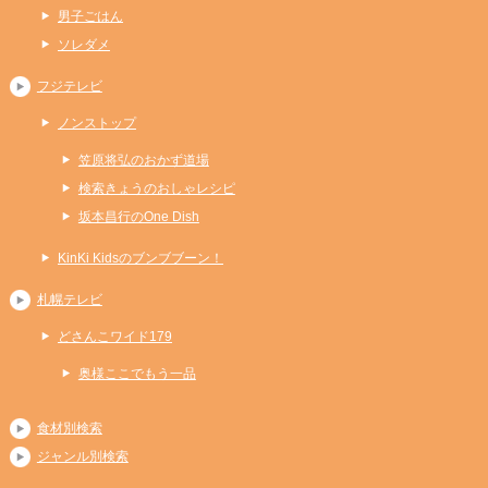
男子ごはん
ソレダメ
フジテレビ
ノンストップ
笠原将弘のおかず道場
検索きょうのおしゃレシピ
坂本昌行のOne Dish
KinKi Kidsのブンブブーン！
札幌テレビ
どさんこワイド179
奥様ここでもう一品
食材別検索
ジャンル別検索