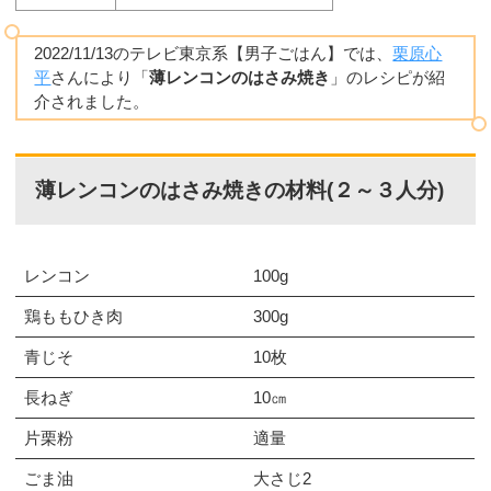
2022/11/13のテレビ東京系【男子ごはん】では、
栗原心
平
さんにより「
薄レンコンのはさみ焼き
」のレシピが紹
介されました。
薄レンコンのはさみ焼きの材料(２～３人分)
レンコン
100g
鶏ももひき肉
300g
青じそ
10枚
長ねぎ
10㎝
片栗粉
適量
ごま油
大さじ2