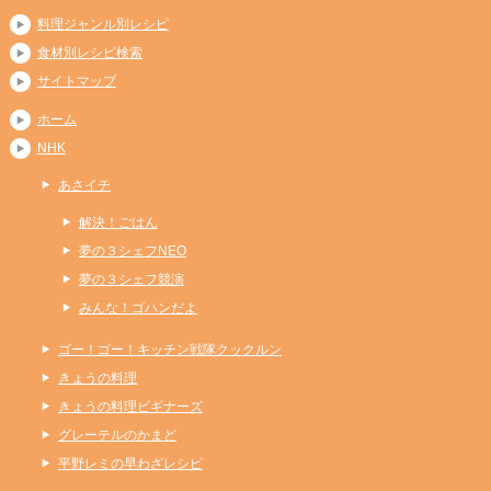
料理ジャンル別レシピ
食材別レシピ検索
サイトマップ
ホーム
NHK
あさイチ
解決！ごはん
夢の３シェフNEO
夢の３シェフ競演
みんな！ゴハンだよ
ゴー！ゴー！キッチン戦隊クックルン
きょうの料理
きょうの料理ビギナーズ
グレーテルのかまど
平野レミの早わざレシピ