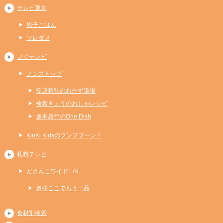
テレビ東京
男子ごはん
ソレダメ
フジテレビ
ノンストップ
笠原将弘のおかず道場
検索きょうのおしゃレシピ
坂本昌行のOne Dish
KinKi Kidsのブンブブーン！
札幌テレビ
どさんこワイド179
奥様ここでもう一品
食材別検索