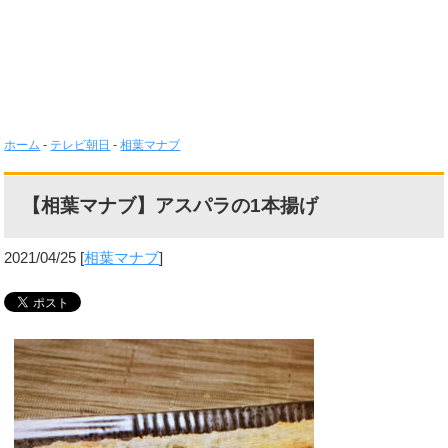
ホーム
-
テレビ朝日
-
相葉マナブ
【相葉マナブ】アスパラの1本揚げ
2021/04/25
[
相葉マナブ
]