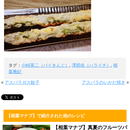
タグ：
小峠英二（バイきんぐ）
,
澤部佑（ハライチ）
,
相
葉雅紀
«
アスパラガス餃子
アスパラのいかだ焼き
»
【相葉マナブ】で紹介された他のレシピ
【相葉マナブ】真夏のフルーツパ