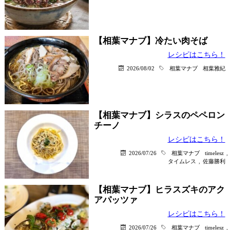
【相葉マナブ】冷たい肉そば
レシピはこちら！
2026/08/02
相葉マナブ
相葉雅紀
【相葉マナブ】シラスのペペロン
チーノ
レシピはこちら！
2026/07/26
相葉マナブ
timelesz
,
タイムレス
,
佐藤勝利
【相葉マナブ】ヒラスズキのアク
アパッツァ
レシピはこちら！
2026/07/26
相葉マナブ
timelesz
,