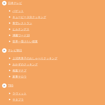
日本テレビ
バゲット
キューピー３分クッキング
青空レストラン
ヒルナンデス
沸騰ワード10
世界一受けたい授業
テレビ朝日
上沼恵美子のおしゃべりクッキング
おかずのクッキング
相葉マナブ
家事ヤロウ
TBS
ラヴィット
サタプラ