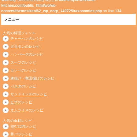
Warning
: Undefined array key 1 in
/home/nyoroz/osarai-
kitchen.com/public_html/wp/wp-
content/themes/keni62_wp_corp_140725/taxonomies.php
on line
134
メニュー
人気の料理ジャンル
チャーハンのレシピ
グラタンのレシピ
ハンバーグのレシピ
スープのレシピ
カレーのレシピ
唐揚げ・竜田揚げのレシピ
パスタのレシピ
サンドイッチのレシピ
ピザのレシピ
オムライスのレシピ
人気の食材レシピ
鶏むね肉レシピ
豚バラレシピ