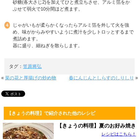
砂糖(各大さじ2)を加えてひと煮立ちさせ、アルミ箔をか
ぶせて弱火で10分間ほど煮ます。
じゃがいもが柔らかくなったらアルミ箔を外して火を強
め、味がからみやすいように煮汁を少しトロッとするまで
煮詰めます。
器に盛り、細ねぎを散らします。
タグ：
笠原将弘
«
菜の花と厚揚げの炒め物
春にんじんとしらすのしりしり
»
【きょうの料理】で紹介された他のレシピ
【きょうの料理】夏のお好み焼き
レシピはこちら！