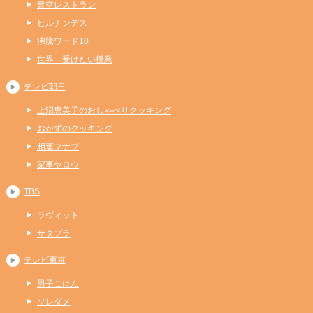
青空レストラン
ヒルナンデス
沸騰ワード10
世界一受けたい授業
テレビ朝日
上沼恵美子のおしゃべりクッキング
おかずのクッキング
相葉マナブ
家事ヤロウ
TBS
ラヴィット
サタプラ
テレビ東京
男子ごはん
ソレダメ