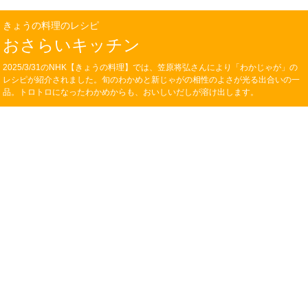
きょうの料理のレシピ
おさらいキッチン
2025/3/31のNHK【きょうの料理】では、笠原将弘さんにより「わかじゃが」の
レシピが紹介されました。旬のわかめと新じゃがの相性のよさが光る出合いの一
品。トロトロになったわかめからも、おいしいだしが溶け出します。