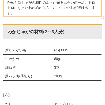
かめと新じゃがの相性のよさが光る出合いの一品。トロ
トロになったわかめからも、おいしいだしが溶け出しま
す。
わかじゃがの材料(2～3人分)
新じゃがいも
(小)300g
生わかめ
80g
細ねぎ
3本
豚バラ肉(薄切り)
200g
A
だし
カップ1+1/2