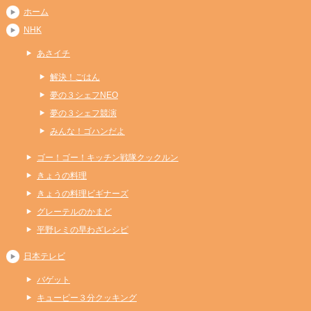
ホーム
NHK
あさイチ
解決！ごはん
夢の３シェフNEO
夢の３シェフ競演
みんな！ゴハンだよ
ゴー！ゴー！キッチン戦隊クックルン
きょうの料理
きょうの料理ビギナーズ
グレーテルのかまど
平野レミの早わざレシピ
日本テレビ
バゲット
キューピー３分クッキング