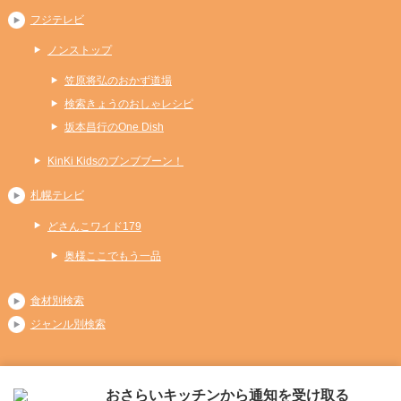
フジテレビ
ノンストップ
笠原将弘のおかず道場
検索きょうのおしゃレシピ
坂本昌行のOne Dish
KinKi Kidsのブンブブーン！
札幌テレビ
どさんこワイド179
奥様ここでもう一品
食材別検索
ジャンル別検索
おさらいキッチンから通知を受け取る