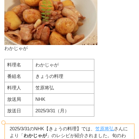
わかじゃが
料理名
わかじゃが
番組名
きょうの料理
料理人
笠原将弘
放送局
NHK
放送日
2025/3/31（月）
2025/3/31のNHK【きょうの料理】では、
笠原将弘
さんに
より「
わかじゃが
」のレシピが紹介されました。旬のわ