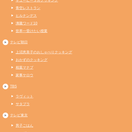
キューピー３分クッキング
青空レストラン
ヒルナンデス
沸騰ワード10
世界一受けたい授業
テレビ朝日
上沼恵美子のおしゃべりクッキング
おかずのクッキング
相葉マナブ
家事ヤロウ
TBS
ラヴィット
サタプラ
テレビ東京
男子ごはん