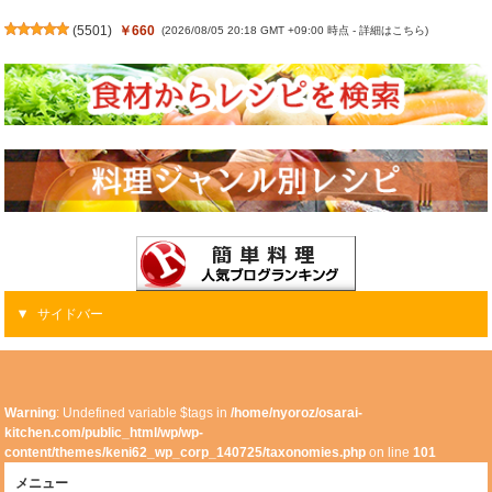
(
5501
)
￥660
(2026/08/05 20:18 GMT +09:00 時点 -
詳細はこちら
)
サイドバー
Warning
: Undefined variable $tags in
/home/nyoroz/osarai-
kitchen.com/public_html/wp/wp-
content/themes/keni62_wp_corp_140725/taxonomies.php
on line
101
メニュー