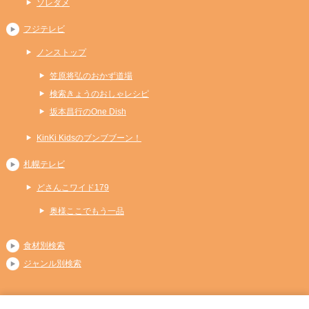
ソレダメ
フジテレビ
ノンストップ
笠原将弘のおかず道場
検索きょうのおしゃレシピ
坂本昌行のOne Dish
KinKi Kidsのブンブブーン！
札幌テレビ
どさんこワイド179
奥様ここでもう一品
食材別検索
ジャンル別検索