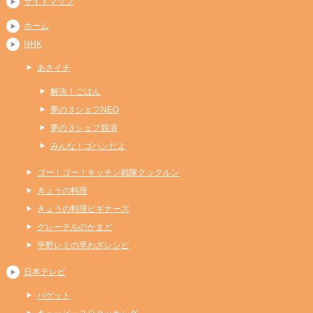
サイトマップ
ホーム
NHK
あさイチ
解決！ごはん
夢の３シェフNEO
夢の３シェフ競演
みんな！ゴハンだよ
ゴー！ゴー！キッチン戦隊クックルン
きょうの料理
きょうの料理ビギナーズ
グレーテルのかまど
平野レミの早わざレシピ
日本テレビ
バゲット