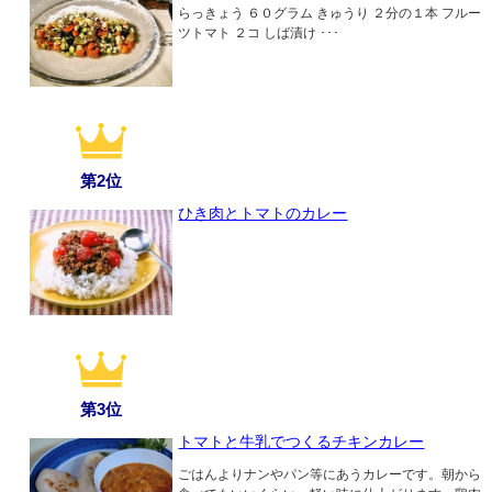
らっきょう ６０グラム きゅうり ２分の１本 フルー
ツトマト ２コ しば漬け ･･･
第2位
ひき肉とトマトのカレー
第3位
トマトと牛乳でつくるチキンカレー
ごはんよりナンやパン等にあうカレーです。朝から