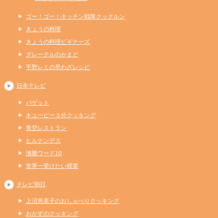
ゴー！ゴー！キッチン戦隊クックルン
きょうの料理
きょうの料理ビギナーズ
グレーテルのかまど
平野レミの早わざレシピ
日本テレビ
バゲット
キューピー３分クッキング
青空レストラン
ヒルナンデス
沸騰ワード10
世界一受けたい授業
テレビ朝日
上沼恵美子のおしゃべりクッキング
おかずのクッキング