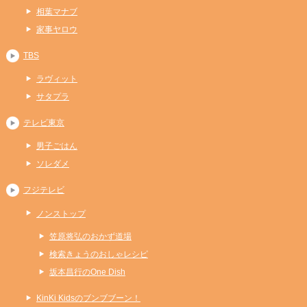
相葉マナブ
家事ヤロウ
TBS
ラヴィット
サタプラ
テレビ東京
男子ごはん
ソレダメ
フジテレビ
ノンストップ
笠原将弘のおかず道場
検索きょうのおしゃレシピ
坂本昌行のOne Dish
KinKi Kidsのブンブブーン！