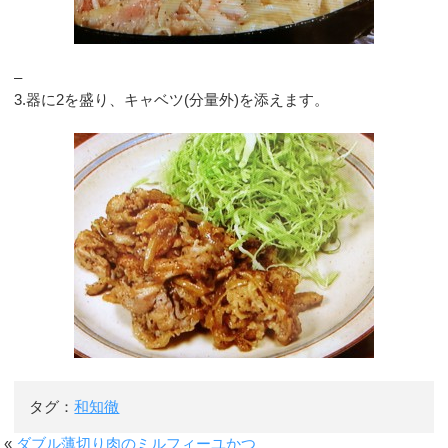
–
3.器に2を盛り、キャベツ(分量外)を添えます。
タグ：
和知徹
«
ダブル薄切り肉のミルフィーユかつ