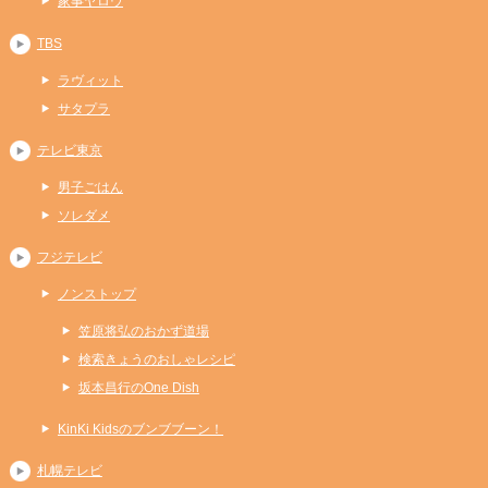
家事ヤロウ
TBS
ラヴィット
サタプラ
テレビ東京
男子ごはん
ソレダメ
フジテレビ
ノンストップ
笠原将弘のおかず道場
検索きょうのおしゃレシピ
坂本昌行のOne Dish
KinKi Kidsのブンブブーン！
札幌テレビ