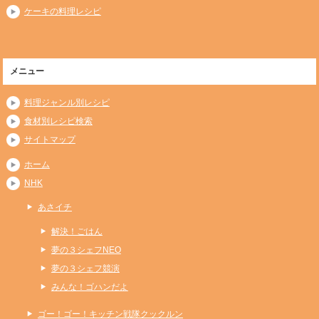
ケーキの料理レシピ
メニュー
料理ジャンル別レシピ
食材別レシピ検索
サイトマップ
ホーム
NHK
あさイチ
解決！ごはん
夢の３シェフNEO
夢の３シェフ競演
みんな！ゴハンだよ
ゴー！ゴー！キッチン戦隊クックルン