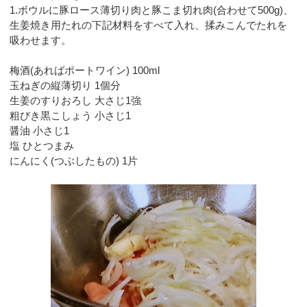
1.ボウルに豚ロース薄切り肉と豚こま切れ肉(合わせて500g)、
生姜焼き用たれの下記材料をすべて入れ、揉みこんでたれを
吸わせます。
梅酒(あればポートワイン) 100ml
玉ねぎの縦薄切り 1個分
生姜のすりおろし 大さじ1強
粗びき黒こしょう 小さじ1
醤油 小さじ1
塩 ひとつまみ
にんにく(つぶしたもの) 1片