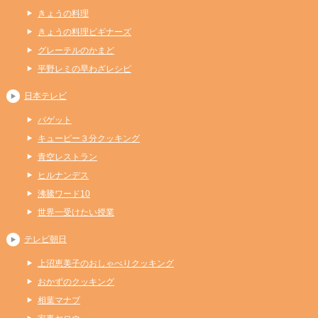
きょうの料理
きょうの料理ビギナーズ
グレーテルのかまど
平野レミの早わざレシピ
日本テレビ
バゲット
キューピー３分クッキング
青空レストラン
ヒルナンデス
沸騰ワード10
世界一受けたい授業
テレビ朝日
上沼恵美子のおしゃべりクッキング
おかずのクッキング
相葉マナブ