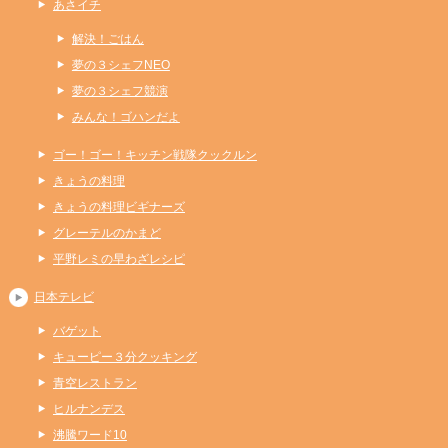
あさイチ
解決！ごはん
夢の３シェフNEO
夢の３シェフ競演
みんな！ゴハンだよ
ゴー！ゴー！キッチン戦隊クックルン
きょうの料理
きょうの料理ビギナーズ
グレーテルのかまど
平野レミの早わざレシピ
日本テレビ
バゲット
キューピー３分クッキング
青空レストラン
ヒルナンデス
沸騰ワード10