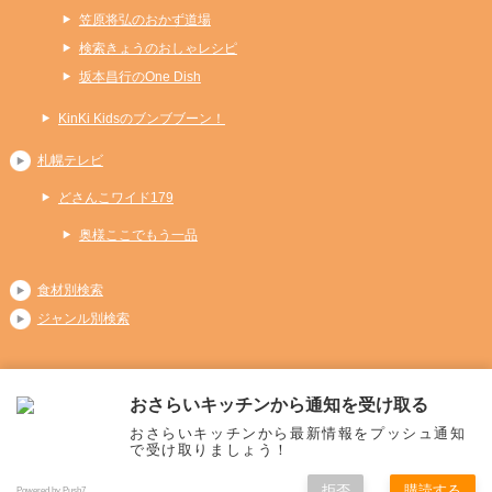
笠原将弘のおかず道場
検索きょうのおしゃレシピ
坂本昌行のOne Dish
KinKi Kidsのブンブブーン！
札幌テレビ
どさんこワイド179
奥様ここでもう一品
食材別検索
ジャンル別検索
おさらいキッチンから通知を受け取る
Copyright (C) 2026 おさらいキッチン
おさらいキッチンから最新情報をプッシュ通知
All Rights Reserved.
で受け取りましょう！
拒否
購読する
Powered by Push7