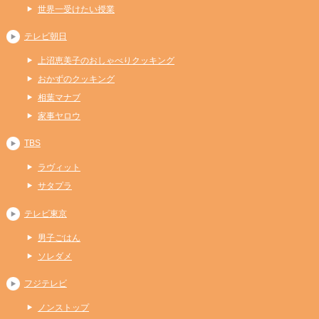
世界一受けたい授業
テレビ朝日
上沼恵美子のおしゃべりクッキング
おかずのクッキング
相葉マナブ
家事ヤロウ
TBS
ラヴィット
サタプラ
テレビ東京
男子ごはん
ソレダメ
フジテレビ
ノンストップ