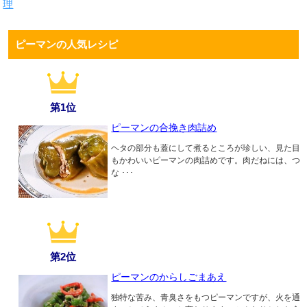
理
ピーマンの人気レシピ
第1位
ピーマンの合挽き肉詰め
ヘタの部分も蓋にして煮るところが珍しい、見た目
もかわいいピーマンの肉詰めです。肉だねには、つ
な ･･･
第2位
ピーマンのからしごまあえ
独特な苦み、青臭さをもつピーマンですが、火を通