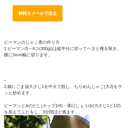
材料をメールで送る
ピーマンのじゃこ煮の作り方
1.ピーマン(5～6コ(300g))は縦半分に切ってヘタと種を除き、
横に5mm幅に切ります。
–
2.鍋にごま油大さじ1を中火で熱し、ちりめんじゃこ(大2)をサ
ッと炒めます。
ピーマンとAのだし(カップ1/4)・薄口しょうゆ(大さじ1と1/2)
を加えてふたをし、3分間ほど煮ます。