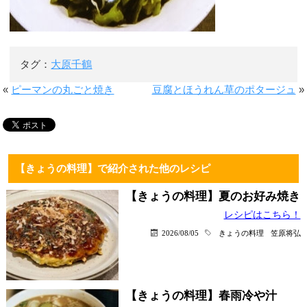
タグ：
大原千鶴
«
ピーマンの丸ごと焼き
豆腐とほうれん草のポタージュ
»
【きょうの料理】で紹介された他のレシピ
【きょうの料理】夏のお好み焼き
レシピはこちら！
2026/08/05
きょうの料理
笠原将弘
【きょうの料理】春雨冷や汁