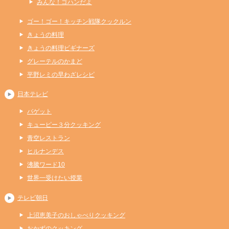
みんな！ゴハンだよ
ゴー！ゴー！キッチン戦隊クックルン
きょうの料理
きょうの料理ビギナーズ
グレーテルのかまど
平野レミの早わざレシピ
日本テレビ
バゲット
キューピー３分クッキング
青空レストラン
ヒルナンデス
沸騰ワード10
世界一受けたい授業
テレビ朝日
上沼恵美子のおしゃべりクッキング
おかずのクッキング