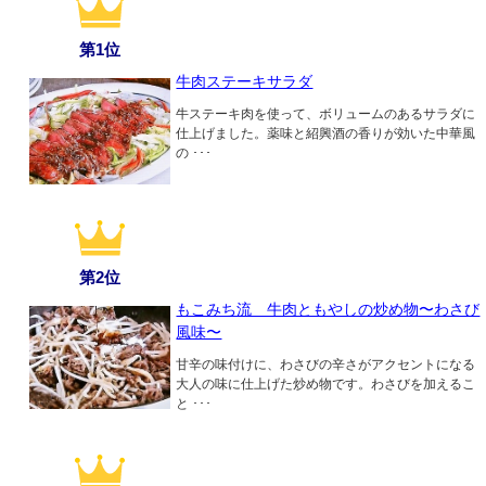
第1位
牛肉ステーキサラダ
牛ステーキ肉を使って、ボリュームのあるサラダに
仕上げました。薬味と紹興酒の香りが効いた中華風
の ･･･
第2位
もこみち流 牛肉ともやしの炒め物〜わさび
風味〜
甘辛の味付けに、わさびの辛さがアクセントになる
大人の味に仕上げた炒め物です。わさびを加えるこ
と ･･･