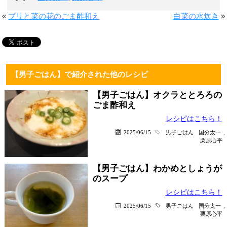
«
ブリと菜の花のごま酢和え
白菜の水炊き
»
【男子ごはん】で紹介された他のレシピ
【男子ごはん】オクラととろろの
ごま酢和え
レシピはこちら！
2025/06/15
男子ごはん
国分太一
,
栗原心平
【男子ごはん】わかめとしょうが
のスープ
レシピはこちら！
2025/06/15
男子ごはん
国分太一
,
栗原心平