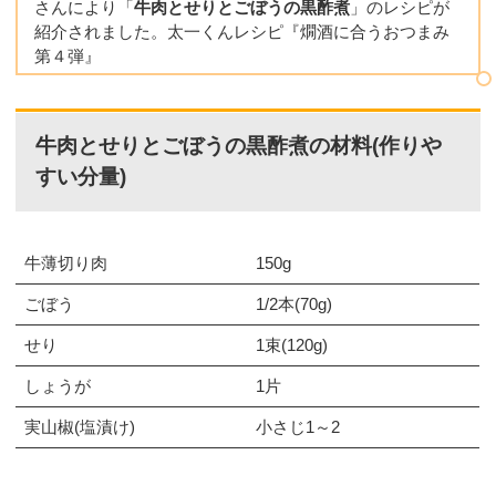
さんにより「
牛肉とせりとごぼうの黒酢煮
」のレシピが
紹介されました。太一くんレシピ『燗酒に合うおつまみ
第４弾』
牛肉とせりとごぼうの黒酢煮の材料(作りや
すい分量)
牛薄切り肉
150g
ごぼう
1/2本(70g)
せり
1束(120g)
しょうが
1片
実山椒(塩漬け)
小さじ1～2