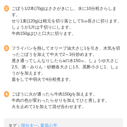
ごぼう1/2本(70g)はささがきにし、水に10分程さらしま
す。
せり1束(120g)は根元を切り落として5㎝長さに切ります。
しょうが1片は千切りにします。
牛肉150gはひと口大に切ります。
フライパンを熱してオリーブ油大さじ1を引き、水気を切
ったごぼうを加えて中火で2～3分炒めます。
透き通ってしんなりしたらaの水150㏄、しょうゆ大さじ
2.5、酒・みりん・砂糖各大さじ1.5、黒酢小さじ1、しょ
うがを加えます。
蓋をして中弱火で4分程煮ます。
ごぼうに火が通ったら牛肉150gを加えます。
牛肉の色が変わったらせりを加えてひと煮します。
火を止めて1を加えて混ぜ合わせます。
タグ：
国分太一
,
栗原心平