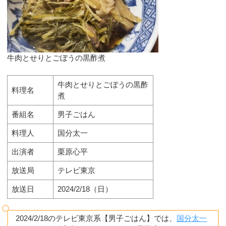
牛肉とせりとごぼうの黒酢煮
牛肉とせりとごぼうの黒酢
料理名
煮
番組名
男子ごはん
料理人
国分太一
出演者
栗原心平
放送局
テレビ東京
放送日
2024/2/18（日）
2024/2/18のテレビ東京系【男子ごはん】では、
国分太一