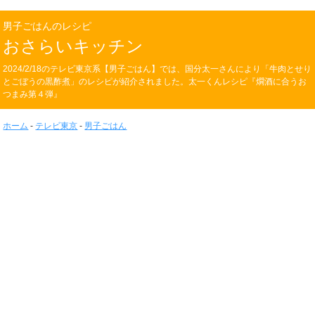
男子ごはんのレシピ
おさらいキッチン
2024/2/18のテレビ東京系【男子ごはん】では、国分太一さんにより「牛肉とせり
とごぼうの黒酢煮」のレシピが紹介されました。太一くんレシピ『燗酒に合うお
つまみ第４弾』
ホーム
-
テレビ東京
-
男子ごはん