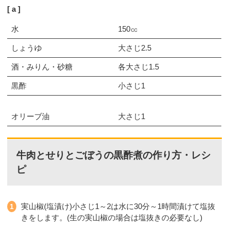
a
水
150㏄
しょうゆ
大さじ2.5
酒・みりん・砂糖
各大さじ1.5
黒酢
小さじ1
オリーブ油
大さじ1
牛肉とせりとごぼうの黒酢煮の作り方・レシ
ピ
実山椒(塩漬け)小さじ1～2は水に30分～1時間漬けて塩抜
きをします。(生の実山椒の場合は塩抜きの必要なし)