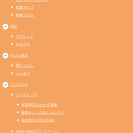
相葉マナブ
家事ヤロウ
TBS
ラヴィット
サタプラ
テレビ東京
男子ごはん
ソレダメ
フジテレビ
ノンストップ
笠原将弘のおかず道場
検索きょうのおしゃレシピ
坂本昌行のOne Dish
KinKi Kidsのブンブブーン！