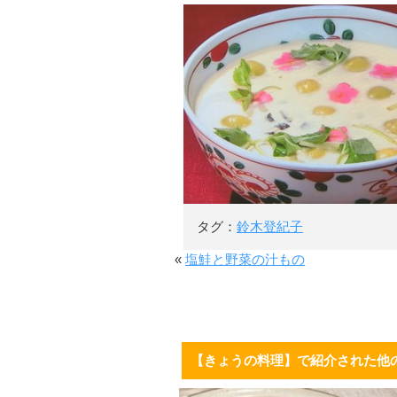
タグ：
鈴木登紀子
«
塩鮭と野菜の汁もの
【きょうの料理】で紹介された他