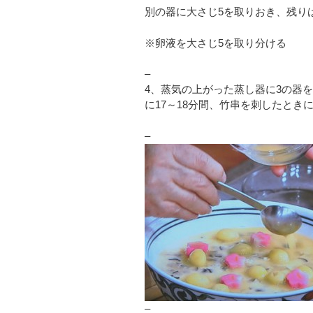
別の器に大さじ5を取りおき、残り
※卵液を大さじ5を取り分ける
–
4、蒸気の上がった蒸し器に3の器
に17～18分間、竹串を刺したとき
–
–