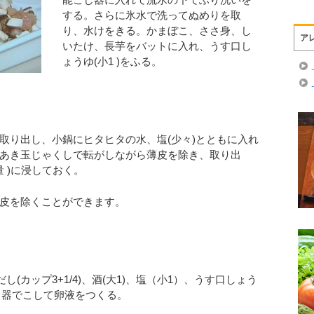
する。さらに氷水で洗ってぬめりを取
り、水けをきる。かまぼこ、ささ身、し
ア
いたけ、長芋をバットに入れ、うす口し
ょうゆ(小1 )をふる。
実を取り出し、小鍋にヒタヒタの水、塩(少々)とともに入れ
あき玉じゃくしで転がしながら薄皮を除き、取り出
量 )に浸しておく。
皮を除くことができます。
だし(カップ3+1/4)、酒(大1)、塩（小1）、うす口しょう
し器でこして卵液をつくる。