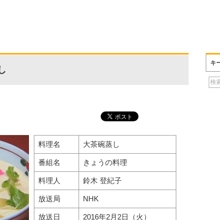
キ
し
料理名
大茶碗蒸し
番組名
きょうの料理
料理人
鈴木 登紀子
放送局
NHK
放送日
2016年2月2日（火）