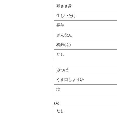
鶏ささ身
生しいたけ
長芋
ぎんなん
梅麩(ふ)
だし
みつば
うす口しょうゆ
塩
(A)
だし