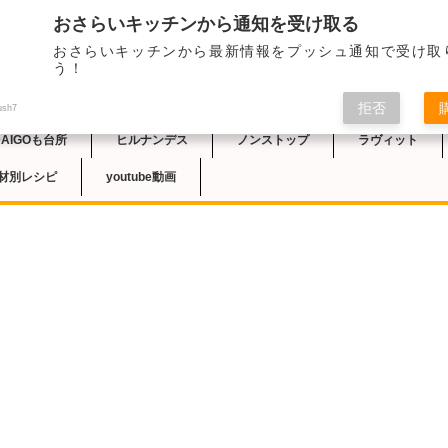
おさらいキッチンから通知を受け取る
おさらいキッチンから最新情報をプッシュ通知で受け取
チン
う！
拒否
ush7
DAIGOも台所
ヒルナンデス
ノンストップ
ラヴィット
材別レシピ
youtube動画