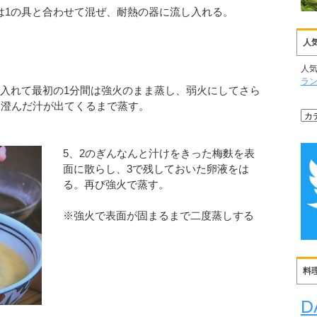
は1の具と合わせて混ぜ、耐熱の器に流し入れる。
人
人
ラ
を入れて最初の1分間は強火のまま蒸し、弱火にしてさら
に澄んだ汁が出てくるまで蒸す。
5、2のぎんなんと汁けをきった梅麩を表
面に散らし、3で残しておいた卵液をは
る。再び強火で蒸す。
※強火で表面が固まるまで二度蒸しする
料
D