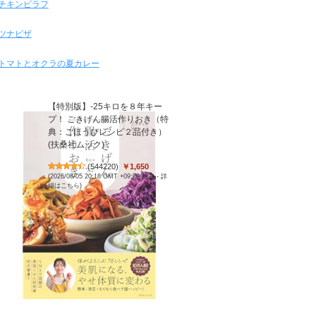
チキンピラフ
ツナピザ
トマトとオクラの夏カレー
【特別版】-25キロを８年キー
プ！ ごきげん腸活作りおき（特
典：ごほうびレシピ２品付き）
(扶桑社ムック)
(
544220
)
￥1,650
(2026/08/05 20:18 GMT +09:00 時点 -
詳
細はこちら
)