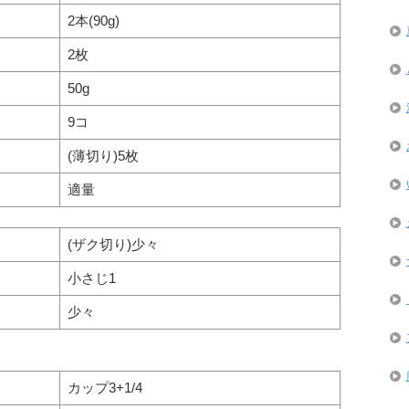
2本(90g)
2枚
50g
9コ
(薄切り)5枚
適量
(ザク切り)少々
小さじ1
少々
カップ3+1/4