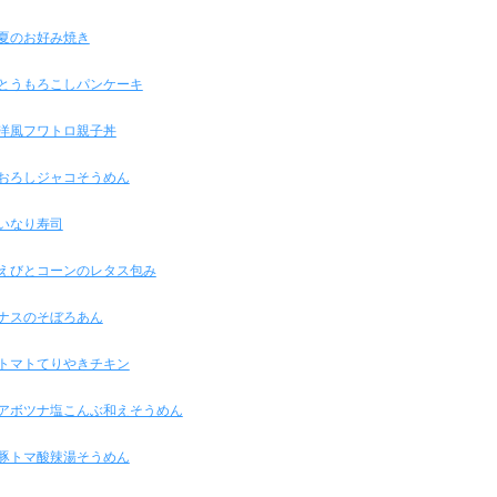
夏のお好み焼き
とうもろこしパンケーキ
洋風フワトロ親子丼
おろしジャコそうめん
いなり寿司
えびとコーンのレタス包み
ナスのそぼろあん
トマトてりやきチキン
アボツナ塩こんぶ和えそうめん
豚トマ酸辣湯そうめん