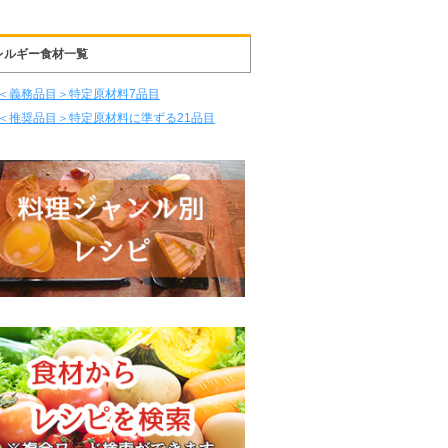
レルギー食材一覧
＜義務品目＞特定原材料7品目
＜推奨品目＞特定原材料に準ずる21品目