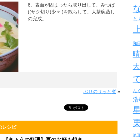
6、表面が固まったら取り出して、みつば
((ザク切り)少々 )を散らして、大茶碗蒸し
の完成。
と
和
晴
大
ん
ぶりのサッと煮
»
浩
のレシピ
池
【きょうの料理】夏のお好み焼き