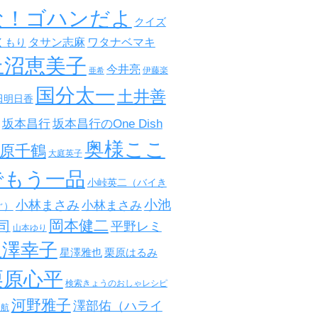
な！ゴハンだよ
クイズ
タサン志麻
ワタナベマキ
くもり
上沼恵美子
今井亮
伊藤楽
亜希
国分太一
土井善
田明日香
坂本昌行
坂本昌行のOne Dish
奥様ここ
原千鶴
大庭英子
でもう一品
小峠英二（バイき
小池
小林まさみ
小林まさみ
ぐ）
岡本健二
司
平野レミ
山本ゆり
星澤幸子
星澤雅也
栗原はるみ
栗原心平
検索きょうのおしゃレシピ
河野雅子
澤部佑（ハライ
田航