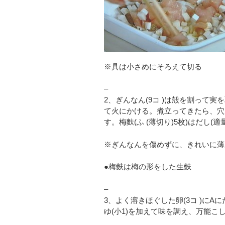
※具は小さめにそろえて切る
–
2、ぎんなん(9コ )は殻を割って
て火にかける。煮立ってきたら、穴
す。梅麩(ふ (薄切り)5枚)はだし(適
※ぎんなんを傷めずに、きれいに薄
●梅麩は梅の形をした生麩
–
3、よく溶きほぐした卵(3コ )にAに
ゆ(小1)を加えて味を調え、万能こ